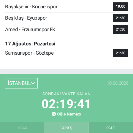
Başakşehir - Kocaelispor
19:00
Beşiktaş - Eyüpspor
21:30
Amed - Erzurumspor FK
21:30
17 Ağustos, Pazartesi
Samsunspor - Göztepe
21:30
İSTANBUL
10.08.2026
SONRAKI VAKTE KALAN
02:19:40
Öğle Namazı
İMSAK
GÜNEŞ
ÖĞLE