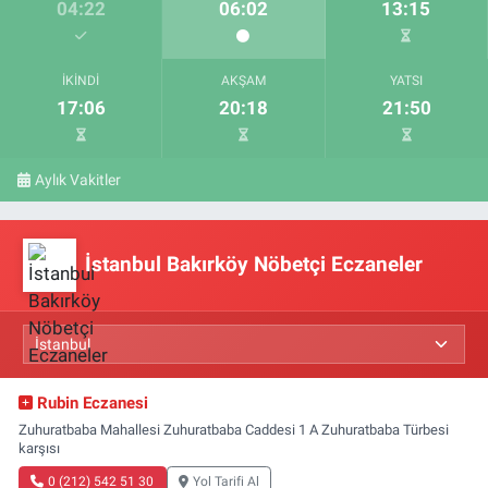
04:22
06:02
13:15
İKINDI
AKŞAM
YATSI
17:06
20:18
21:50
Aylık Vakitler
İstanbul Bakırköy Nöbetçi Eczaneler
Rubin Eczanesi
Zuhuratbaba Mahallesi Zuhuratbaba Caddesi 1 A Zuhuratbaba Türbesi
karşısı
0 (212) 542 51 30
Yol Tarifi Al