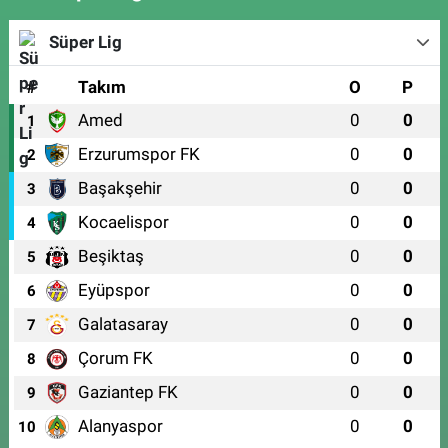
Süper Lig
#
Takım
O
P
Amed
0
0
1
Erzurumspor FK
0
0
2
Başakşehir
0
0
3
Kocaelispor
0
0
4
Beşiktaş
0
0
5
Eyüpspor
0
0
6
Galatasaray
0
0
7
Çorum FK
0
0
8
Gaziantep FK
0
0
9
Alanyaspor
0
0
10