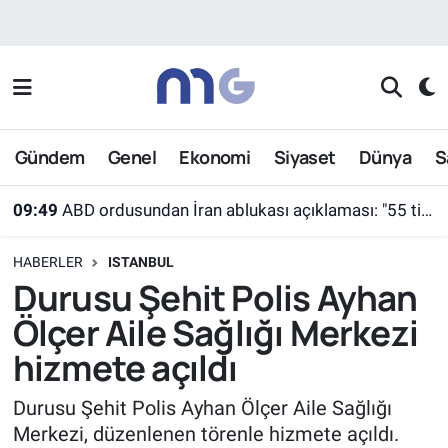
Nöbetçi Eczaneler
Hava Durumu
Gündem
Genel
Ekonomi
Siyaset
Dünya
S
İstanbul Namaz Vakitleri
09:49
ABD ordusundan İran ablukası açıklaması: "55 ticari gemi farklı rotalara yönlendirildi"
Trafik Durumu
HABERLER
ISTANBUL
Süper Lig Puan Durumu ve Fikstür
Durusu Şehit Polis Ayhan
Ölçer Aile Sağlığı Merkezi
Tüm Manşetler
hizmete açıldı
Son Dakika Haberleri
Durusu Şehit Polis Ayhan Ölçer Aile Sağlığı
Merkezi, düzenlenen törenle hizmete açıldı.
Haber Arşivi