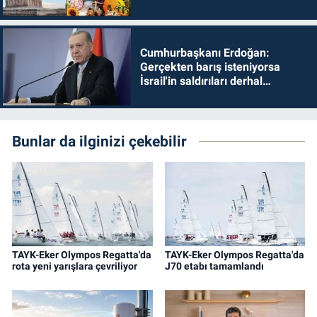
Cumhurbaşkanı Erdoğan:
Gerçekten barış isteniyorsa
İsrail'in saldırıları derhal
durdurulmalıdır
Bunlar da ilginizi çekebilir
TAYK-Eker Olympos Regatta'da
TAYK-Eker Olympos Regatta'da
rota yeni yarışlara çevriliyor
J70 etabı tamamlandı