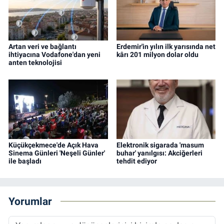
Artan veri ve bağlantı
Erdemir'in yılın ilk yarısında net
ihtiyacına Vodafone'dan yeni
kârı 201 milyon dolar oldu
anten teknolojisi
Küçükçekmece'de Açık Hava
Elektronik sigarada 'masum
Sinema Günleri 'Neşeli Günler'
buhar' yanılgısı: Akciğerleri
ile başladı
tehdit ediyor
Yorumlar