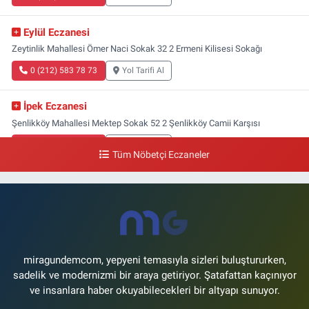
Eylül Eczanesi
Zeytinlik Mahallesi Ömer Naci Sokak 32 2 Ermeni Kilisesi Sokağı
0 (212) 583 78 73
Yol Tarifi Al
İpek Eczanesi
Şenlikköy Mahallesi Mektep Sokak 52 2 Şenlikköy Camii Karşısı
0 (212) 662 46 37
Yol Tarifi Al
Tüm Nöbetçi Eczaneler
Gün Eczanesi
Yeşilyurt Mahallesi Ekin Sokak 21B Yeşilyurt Onur Market Karşısı
0 (212) 573 70 76
Yol Tarifi Al
miragundemcom, yepyeni temasıyla sizleri buluştururken,
sadelik ve modernizmi bir araya getiriyor. Şatafattan kaçınıyor
ve insanlara haber okuyabilecekleri bir altyapı sunuyor.