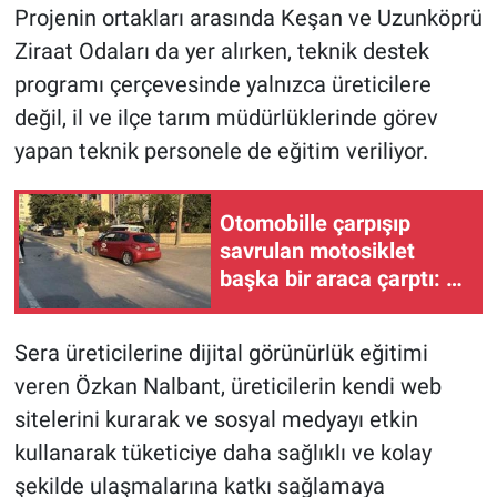
Projenin ortakları arasında Keşan ve Uzunköprü
Ziraat Odaları da yer alırken, teknik destek
programı çerçevesinde yalnızca üreticilere
değil, il ve ilçe tarım müdürlüklerinde görev
yapan teknik personele de eğitim veriliyor.
Otomobille çarpışıp
savrulan motosiklet
başka bir araca çarptı: 2
yaralı
Sera üreticilerine dijital görünürlük eğitimi
veren Özkan Nalbant, üreticilerin kendi web
sitelerini kurarak ve sosyal medyayı etkin
kullanarak tüketiciye daha sağlıklı ve kolay
şekilde ulaşmalarına katkı sağlamaya