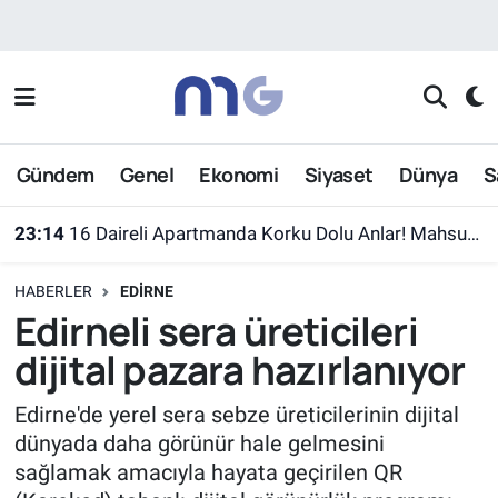
Nöbetçi Eczaneler
Hava Durumu
Gündem
Genel
Ekonomi
Siyaset
Dünya
S
İstanbul Namaz Vakitleri
23:14
16 Daireli Apartmanda Korku Dolu Anlar! Mahsur Kalanlar Kurtarıldı
Trafik Durumu
HABERLER
EDIRNE
Süper Lig Puan Durumu ve Fikstür
Edirneli sera üreticileri
dijital pazara hazırlanıyor
Tüm Manşetler
Edirne'de yerel sera sebze üreticilerinin dijital
Son Dakika Haberleri
dünyada daha görünür hale gelmesini
sağlamak amacıyla hayata geçirilen QR
Haber Arşivi