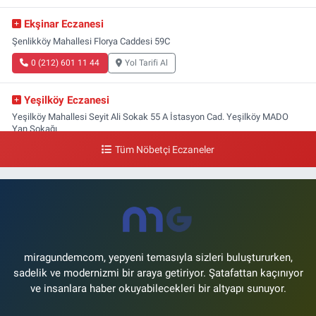
Ekşinar Eczanesi
Şenlikköy Mahallesi Florya Caddesi 59C
0 (212) 601 11 44
Yol Tarifi Al
Yeşilköy Eczanesi
Yeşilköy Mahallesi Seyit Ali Sokak 55 A İstasyon Cad. Yeşilköy MADO
Yan Sokağı
Tüm Nöbetçi Eczaneler
0 (212) 571 71 77
Yol Tarifi Al
Lale Eczanesi
Ataköy 3-4-11. Kısım Mahallesi Dr. Remzi Kazancıgil Caddesi Ataköy
4.Kısım Çarşısı No:12 Ataköy 4.Kısım Çarşısı
0 (212) 559 99 99
Yol Tarifi Al
miragundemcom, yepyeni temasıyla sizleri buluştururken,
sadelik ve modernizmi bir araya getiriyor. Şatafattan kaçınıyor
ve insanlara haber okuyabilecekleri bir altyapı sunuyor.