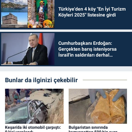
Türkiye'den 4 köy "En İyi Turizm
Köyleri 2025" listesine girdi
Cumhurbaşkanı Erdoğan:
Gerçekten barış isteniyorsa
İsrail'in saldırıları derhal
durdurulmalıdır
Bunlar da ilginizi çekebilir
Keşan'da iki otomobil çarpıştı:
Bulgaristan sınırında