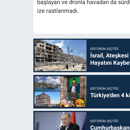
başlayan ve dronla havadan da sürdü
ize rastlanmadı.
EDITÖRÜN SEÇTIĞI
İsrail, Ateşkesi
Hayatını Kaybet
EDITÖRÜN SEÇTIĞI
Türkiye'den 4 kö
EDITÖRÜN SEÇTIĞI
Cumhurbaşkanı 