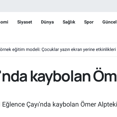
nomi
Siyaset
Dünya
Sağlık
Spor
Güncel
 örnek eğitim modeli: Çocuklar yazın ekran yerine etkinlikleri
'nda kaybolan Öm
ki Eğlence Çayı'nda kaybolan Ömer Alptek