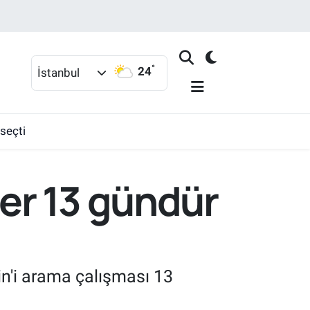
°
24
İstanbul
 seçti
er 13 gündür
in'i arama çalışması 13