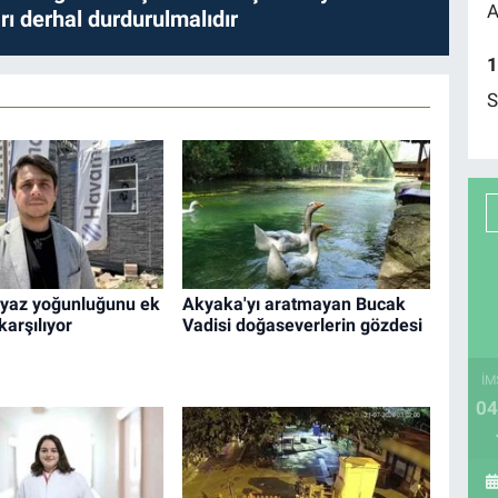
A
ları derhal durdurulmalıdır
1
S
yaz yoğunluğunu ek
Akyaka'yı aratmayan Bucak
karşılıyor
Vadisi doğaseverlerin gözdesi
İM
04