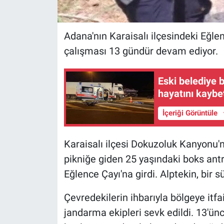
Adana'nın Karaisalı ilçesindeki Eğl
çalışması 13 gündür devam ediyor.
Eski belediye 
hayatını kaybet
İçeriği Görüntüle
Karaisalı ilçesi Dokuzoluk Kanyonu'n
pikniğe giden 25 yaşındaki boks ant
Eğlence Çayı'na girdi. Alptekin, bir
Çevredekilerin ihbarıyla bölgeye itfa
jandarma ekipleri sevk edildi. 13'ü