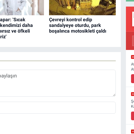
apar: 'Sıcak
Çevreyi kontrol edip
 kendimizi daha
sandalyeye oturdu, park
ırsız ve öfkeli
boşalınca motosikleti çaldı
riz'
A
A
Ş
K