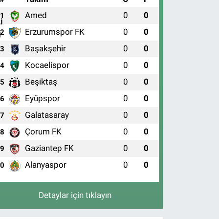
Amed
0
0
1
Erzurumspor FK
0
0
2
Başakşehir
0
0
3
Kocaelispor
0
0
4
Beşiktaş
0
0
5
Eyüpspor
0
0
6
Galatasaray
0
0
7
Çorum FK
0
0
8
Gaziantep FK
0
0
9
Alanyaspor
0
0
10
Detaylar için tıklayın