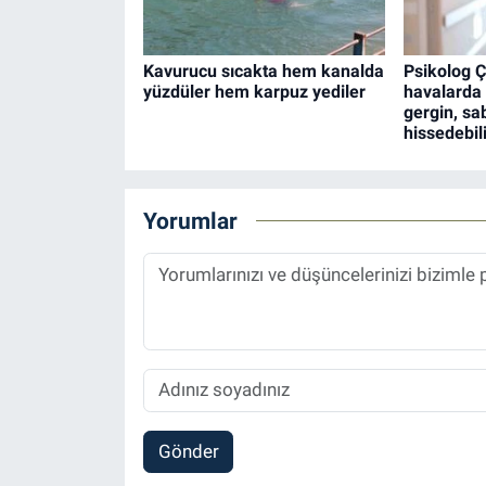
Kavurucu sıcakta hem kanalda
Psikolog Ç
yüzdüler hem karpuz yediler
havalarda
gergin, sab
hissedebili
Yorumlar
Gönder