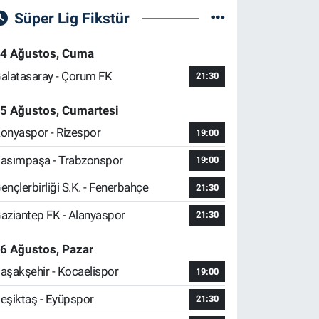
Süper Lig Fikstür
4 Ağustos, Cuma
alatasaray - Çorum FK
21:30
5 Ağustos, Cumartesi
onyaspor - Rizespor
19:00
asımpaşa - Trabzonspor
19:00
ençlerbirliği S.K. - Fenerbahçe
21:30
aziantep FK - Alanyaspor
21:30
6 Ağustos, Pazar
aşakşehir - Kocaelispor
19:00
eşiktaş - Eyüpspor
21:30