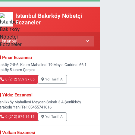
İstanbul Bakırköy Nöbetçi
Eczaneler
Pınar Eczanesi
taköy 2-5-6. Kısım Mahallesi 19 Mayıs Caddesi 66 1
taköy 5.kısım Çarşısı
0 (212) 559 37 05
Yol Tarifi Al
Yıldız Eczanesi
enlikköy Mahallesi Meydan Sokak 3 A Şenlikköy
arakolu Yanı Tel: 05455741616
0 (212) 574 16 16
Yol Tarifi Al
Volkan Eczanesi