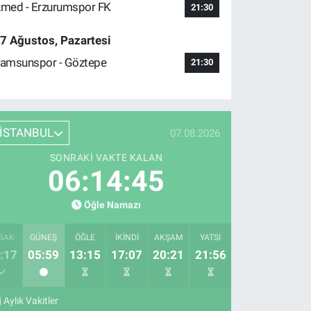
med - Erzurumspor FK
21:30
7 Ağustos, Pazartesi
amsunspor - Göztepe
21:30
İSTANBUL
07.08.2026
SONRAKI VAKTE KALAN
06:14:44
Öğle Namazı
SAK
GÜNEŞ
ÖĞLE
İKINDI
AKŞAM
YATSI
:17
05:59
13:15
17:07
20:21
21:56
Aylık Vakitler