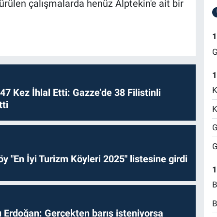
rülen çalışmalarda henüz Alptekin'e ait bir
1
G
1
K
 47 Kez İhlal Etti: Gazze’de 38 Filistinli
ti
K
G
G
y "En İyi Turizm Köyleri 2025" listesine girdi
1
B
B
Erdoğan: Gerçekten barış isteniyorsa