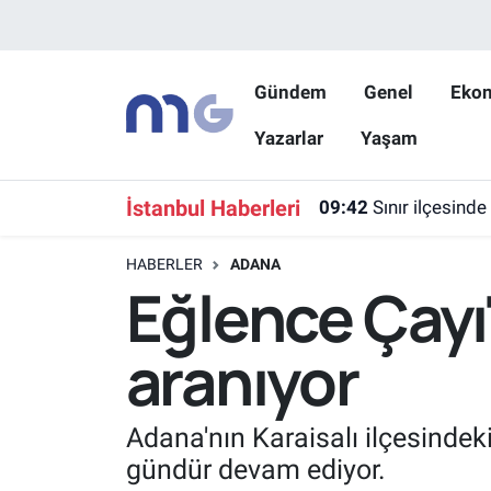
Nöbetçi Eczaneler
Gündem
Genel
Eko
Yazarlar
Yaşam
Hava Durumu
İstanbul Namaz Vakitleri
İstanbul Haberleri
09:42
Sınır ilçesinde
Trafik Durumu
HABERLER
ADANA
Eğlence Çayı
Süper Lig Puan Durumu ve Fikstür
aranıyor
Tüm Manşetler
Son Dakika Haberleri
Adana'nın Karaisalı ilçesinde
gündür devam ediyor.
Haber Arşivi