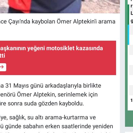
ence Çayı'nda kaybolan Ömer Alptekin'i arama
başkanının yeğeni motosiklet kazasında
ti
a 31 Mayıs günü arkadaşlarıyla birlikte
renörü Ömer Alptekin, serinlemek için
 süre sonra suda gözden kayboldu.
iye, sağlık, su altı arama-kurtarma ve
ncü günde sabahın erken saatlerinde yeniden