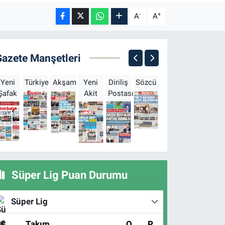
-
+
A
A
Gazete Manşetleri
Yeni
Türkiye
Akşam
Yeni
Diriliş
Sözcü
Sabah
Milliyet
H
Şafak
Akit
Postası
Süper Lig Puan Durumu
Süper Lig
#
Takım
O
P