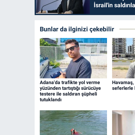
İsrail'in saldırı
Bunlar da ilginizi çekebilir
Adana'da trafikte yol verme
Havamaş, 
yüzünden tartıştığı sürücüye
seferlerle 
testere ile saldıran şüpheli
tutuklandı