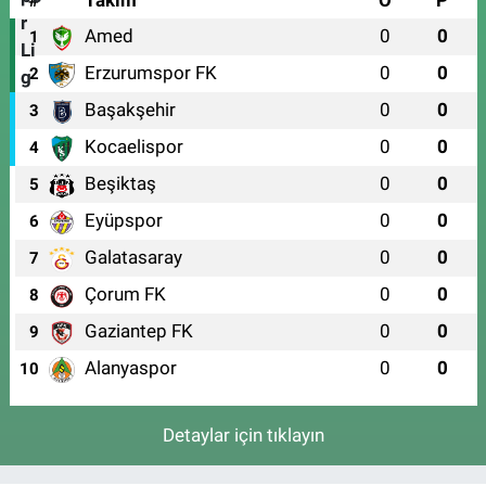
#
Takım
O
P
Amed
0
0
1
Erzurumspor FK
0
0
2
Başakşehir
0
0
3
Kocaelispor
0
0
4
Beşiktaş
0
0
5
Eyüpspor
0
0
6
Galatasaray
0
0
7
Çorum FK
0
0
8
Gaziantep FK
0
0
9
Alanyaspor
0
0
10
Detaylar için tıklayın