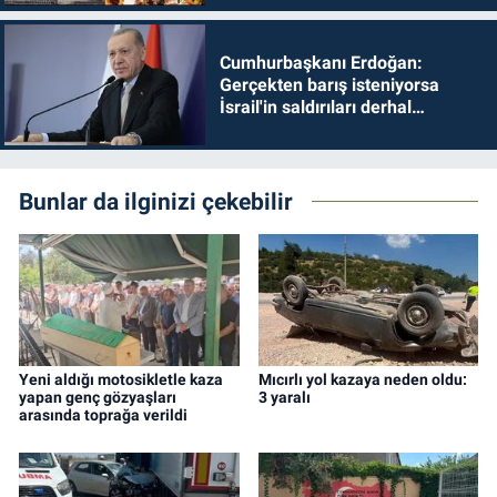
Cumhurbaşkanı Erdoğan:
Gerçekten barış isteniyorsa
İsrail'in saldırıları derhal
durdurulmalıdır
Bunlar da ilginizi çekebilir
Yeni aldığı motosikletle kaza
Mıcırlı yol kazaya neden oldu:
yapan genç gözyaşları
3 yaralı
arasında toprağa verildi