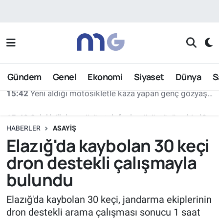
Nöbetçi Eczaneler
Hava Durumu
Gündem
Genel
Ekonomi
Siyaset
Dünya
S
İstanbul Namaz Vakitleri
15:42
Salah'ı ilk kez görüp telefonla görüntüsü çekip 'O ne bilama bişe' diyen teyzeler o anları anlattı
Trafik Durumu
HABERLER
ASAYIŞ
Süper Lig Puan Durumu ve Fikstür
Elazığ'da kaybolan 30 keçi
dron destekli çalışmayla
Tüm Manşetler
bulundu
Son Dakika Haberleri
Elazığ'da kaybolan 30 keçi, jandarma ekiplerinin
dron destekli arama çalışması sonucu 1 saat
Haber Arşivi