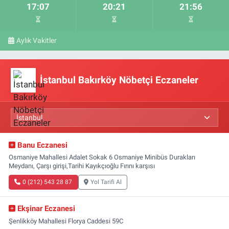
17:07
20:21
21:56
Aylık Vakitler
İstanbul Bakırköy Nöbetçi Eczaneler
Banu Eczanesi
Osmaniye Mahallesi Adalet Sokak 6 Osmaniye Minibüs Durakları
Meydanı, Çarşı girişi,Tarihi Kayıkçıoğlu Fırını karşısı
0 (212) 543 28 87
Yol Tarifi Al
Ekşinar Eczanesi
Şenlikköy Mahallesi Florya Caddesi 59C