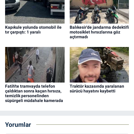
Kapıkule yolunda otomobil ile
Balıkesir'de jandarma dedektifi
tır çarpıştı: 1 yaralı
motosiklet hırsızlarına göz
açtırmadı
Fatih'te tramvayda telefon
Traktör kazasında yaralanan
çaldıktan sonra kaçan hırsıza,
sürücü hayatını kaybetti
temizlik personelinden
süpürgeli müdahale kamerada
Yorumlar