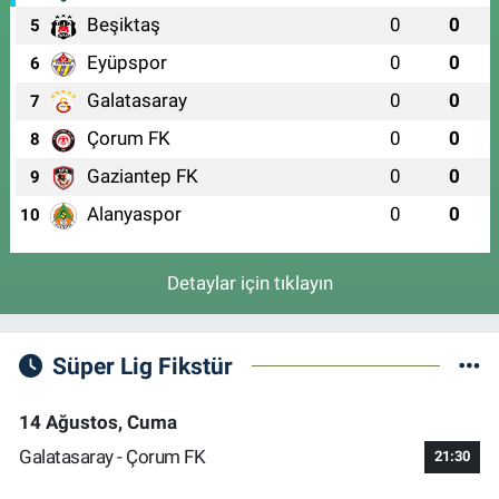
Beşiktaş
0
0
5
Eyüpspor
0
0
6
Galatasaray
0
0
7
Çorum FK
0
0
8
Gaziantep FK
0
0
9
Alanyaspor
0
0
10
Detaylar için tıklayın
Süper Lig Fikstür
14 Ağustos, Cuma
Galatasaray - Çorum FK
21:30