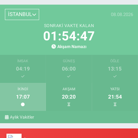
İSTANBUL
08.08.2026
SONRAKI VAKTE KALAN
01:54:46
Akşam Namazı
İMSAK
GÜNEŞ
ÖĞLE
04:19
06:00
13:15
İKINDI
AKŞAM
YATSI
17:07
20:20
21:54
Aylık Vakitler