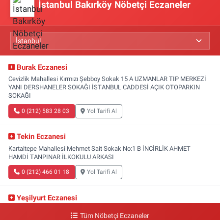
İstanbul Bakırköy Nöbetçi Eczaneler
Burak Eczanesi
Cevizlik Mahallesi Kırmızı Şebboy Sokak 15 A UZMANLAR TIP MERKEZİ
YANI DERSHANELER SOKAĞI İSTANBUL CADDESİ AÇIK OTOPARKIN
SOKAĞI
0 (212) 583 28 03
Yol Tarifi Al
Tekin Eczanesi
Kartaltepe Mahallesi Mehmet Sait Sokak No:1 B İNCİRLİK AHMET
HAMDİ TANPINAR İLKOKULU ARKASI
0 (212) 466 01 18
Yol Tarifi Al
Yeşilyurt Eczanesi
Yeşilyurt Mahallesi Sipahioğlu Caddesi 13 B
Tüm Nöbetçi Eczaneler