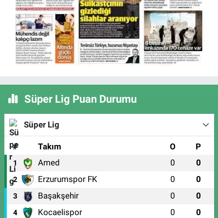
Süper Lig Puan Durumu
Süper Lig
#
Takım
O
P
Amed
0
0
1
Erzurumspor FK
0
0
2
Başakşehir
0
0
3
Kocaelispor
0
0
4