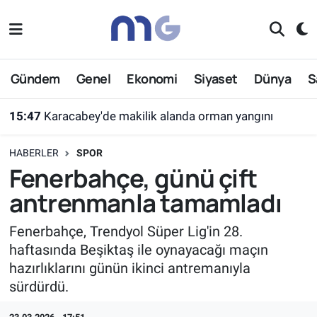
Nöbetçi Eczaneler
Gündem
Genel
Ekonomi
Siyaset
Dünya
S
Hava Durumu
15:47
Karacabey'de makilik alanda orman yangını
İstanbul Namaz Vakitleri
HABERLER
SPOR
Trafik Durumu
Fenerbahçe, günü çift
antrenmanla tamamladı
Süper Lig Puan Durumu ve Fikstür
Fenerbahçe, Trendyol Süper Lig'in 28.
Tüm Manşetler
haftasında Beşiktaş ile oynayacağı maçın
hazırlıklarını günün ikinci antremanıyla
Son Dakika Haberleri
sürdürdü.
Haber Arşivi