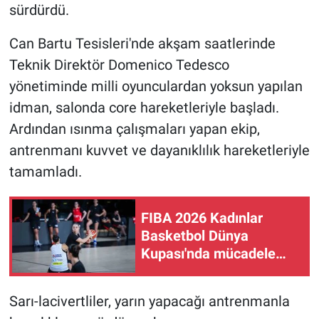
sürdürdü.
Can Bartu Tesisleri'nde akşam saatlerinde
Teknik Direktör Domenico Tedesco
yönetiminde milli oyunculardan yoksun yapılan
idman, salonda core hareketleriyle başladı.
Ardından ısınma çalışmaları yapan ekip,
antrenmanı kuvvet ve dayanıklılık hareketleriyle
tamamladı.
FIBA 2026 Kadınlar
Basketbol Dünya
Kupası'nda mücadele
edecek A Milli Kadın
Takımı, hazırlıklarını
Sarı-lacivertliler, yarın yapacağı antrenmanla
sürdürüyor