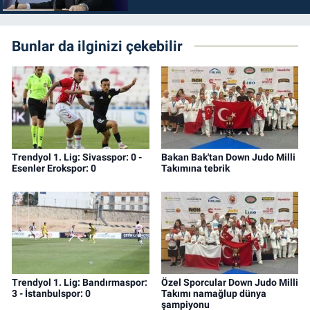
durdurulmalıdır
Bunlar da ilginizi çekebilir
Trendyol 1. Lig: Sivasspor: 0 -
Bakan Bak'tan Down Judo Milli
Esenler Erokspor: 0
Takımına tebrik
Trendyol 1. Lig: Bandırmaspor:
Özel Sporcular Down Judo Milli
3 - İstanbulspor: 0
Takımı namağlup dünya
şampiyonu