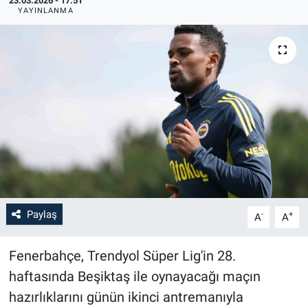
23.03.2026 - 17:51
YAYINLANMA
Paylaş
-
+
A
A
Fenerbahçe, Trendyol Süper Lig'in 28.
haftasında Beşiktaş ile oynayacağı maçın
hazırlıklarını günün ikinci antremanıyla