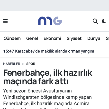
Nöbetçi Eczaneler
Hava Durumu
Gündem
Genel
Ekonomi
Siyaset
Dünya
S
İstanbul Namaz Vakitleri
15:47
Karacabey'de makilik alanda orman yangını
Trafik Durumu
HABERLER
SPOR
Süper Lig Puan Durumu ve Fikstür
Fenerbahçe, ilk hazırlık
maçında fark attı
Tüm Manşetler
Yeni sezon öncesi Avusturya'nın
Son Dakika Haberleri
Windischgarsten bölgesinde kamp yapan
Fenerbahçe, ilk hazırlık maçında Admira
Haber Arşivi