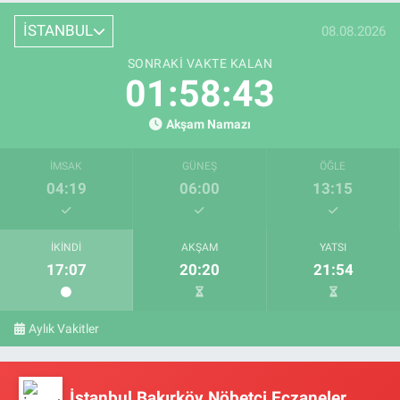
İSTANBUL
08.08.2026
SONRAKI VAKTE KALAN
01:58:43
Akşam Namazı
İMSAK
GÜNEŞ
ÖĞLE
04:19
06:00
13:15
İKINDI
AKŞAM
YATSI
17:07
20:20
21:54
Aylık Vakitler
İstanbul Bakırköy Nöbetçi Eczaneler