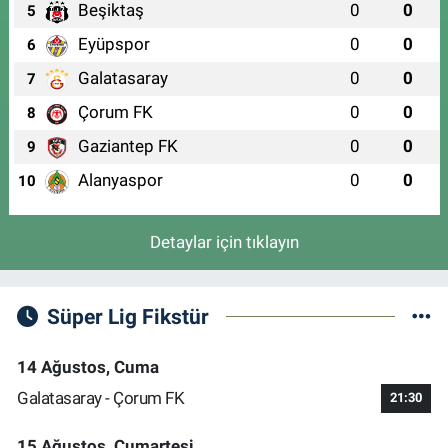
Beşiktaş
0
0
5
Eyüpspor
0
0
6
Galatasaray
0
0
7
Çorum FK
0
0
8
Gaziantep FK
0
0
9
Alanyaspor
0
0
10
Detaylar için tıklayın
Süper Lig Fikstür
14 Ağustos, Cuma
Galatasaray - Çorum FK
21:30
15 Ağustos, Cumartesi