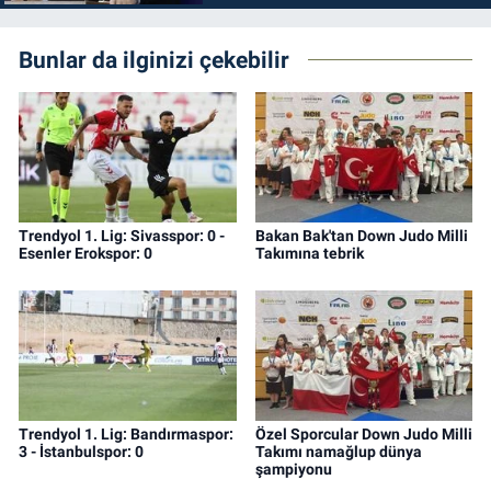
Bunlar da ilginizi çekebilir
Trendyol 1. Lig: Sivasspor: 0 -
Bakan Bak'tan Down Judo Milli
Esenler Erokspor: 0
Takımına tebrik
Trendyol 1. Lig: Bandırmaspor:
Özel Sporcular Down Judo Milli
3 - İstanbulspor: 0
Takımı namağlup dünya
şampiyonu