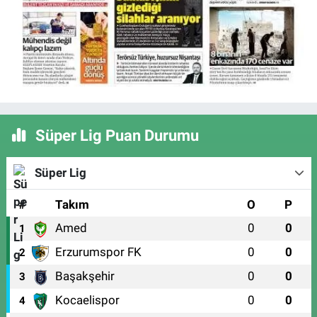
Süper Lig Puan Durumu
Süper Lig
#
Takım
O
P
Amed
0
0
1
Erzurumspor FK
0
0
2
Başakşehir
0
0
3
Kocaelispor
0
0
4