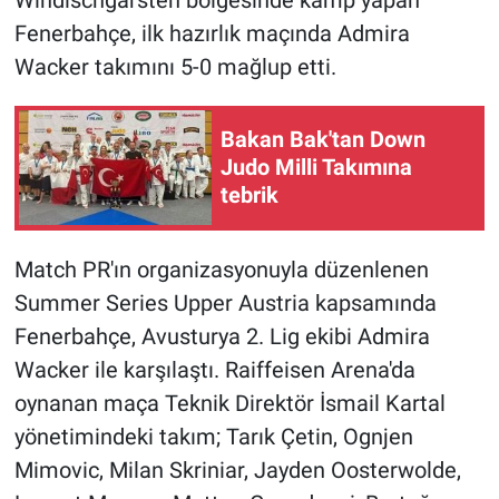
Fenerbahçe, ilk hazırlık maçında Admira
Wacker takımını 5-0 mağlup etti.
Bakan Bak'tan Down
Judo Milli Takımına
tebrik
Match PR'ın organizasyonuyla düzenlenen
Summer Series Upper Austria kapsamında
Fenerbahçe, Avusturya 2. Lig ekibi Admira
Wacker ile karşılaştı. Raiffeisen Arena'da
oynanan maça Teknik Direktör İsmail Kartal
yönetimindeki takım; Tarık Çetin, Ognjen
Mimovic, Milan Skriniar, Jayden Oosterwolde,