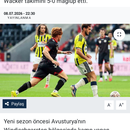
Wacker takımını 5-0 mağlup etti.
08.07.2026 - 22:30
YAYINLANMA
Paylaş
-
+
A
A
Yeni sezon öncesi Avusturya'nın
Windischgarsten bölgesinde kamp yapan