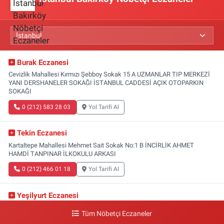
Burak Eczanesi
Cevizlik Mahallesi Kırmızı Şebboy Sokak 15 A UZMANLAR TIP MERKEZİ
YANI DERSHANELER SOKAĞI İSTANBUL CADDESİ AÇIK OTOPARKIN
SOKAĞI
0 (212) 583 28 03
Yol Tarifi Al
Tekin Eczanesi
Kartaltepe Mahallesi Mehmet Sait Sokak No:1 B İNCİRLİK AHMET
HAMDİ TANPINAR İLKOKULU ARKASI
0 (212) 466 01 18
Yol Tarifi Al
Yeşilyurt Eczanesi
Yeşilyurt Mahallesi Sipahioğlu Caddesi 13 B
Tüm Nöbetçi Eczaneler
0 (212) 573 15 20
Yol Tarifi Al