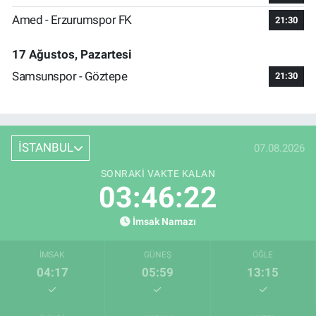
Amed - Erzurumspor FK
21:30
17 Ağustos, Pazartesi
Samsunspor - Göztepe
21:30
İSTANBUL
07.08.2026
SONRAKI VAKTE KALAN
03:46:21
İmsak Namazı
İMSAK
GÜNEŞ
ÖĞLE
04:17
05:59
13:15