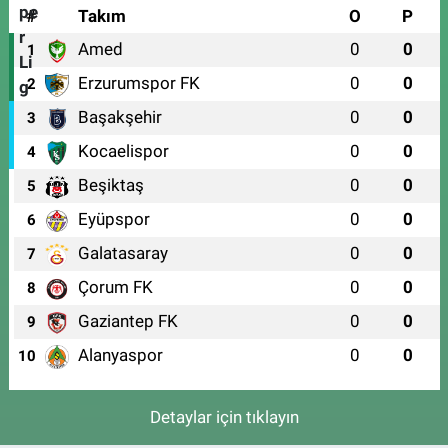
#
Takım
O
P
Amed
0
0
1
Erzurumspor FK
0
0
2
Başakşehir
0
0
3
Kocaelispor
0
0
4
Beşiktaş
0
0
5
Eyüpspor
0
0
6
Galatasaray
0
0
7
Çorum FK
0
0
8
Gaziantep FK
0
0
9
Alanyaspor
0
0
10
Detaylar için tıklayın