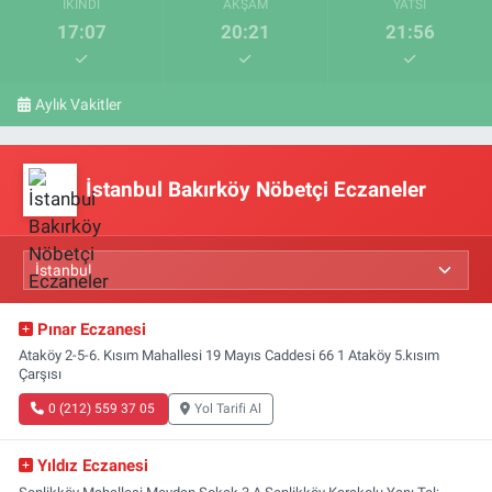
İKINDI
AKŞAM
YATSI
17:07
20:21
21:56
Aylık Vakitler
İstanbul Bakırköy Nöbetçi Eczaneler
Pınar Eczanesi
Ataköy 2-5-6. Kısım Mahallesi 19 Mayıs Caddesi 66 1 Ataköy 5.kısım
Çarşısı
0 (212) 559 37 05
Yol Tarifi Al
Yıldız Eczanesi