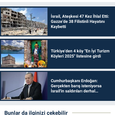
İsrail, Ateşkesi 47 Kez İhlal Etti:
Gazze’de 38 Filistinli Hayatını
Kaybetti
Türkiye'den 4 köy "En İyi Turizm
Köyleri 2025" listesine girdi
Cumhurbaşkanı Erdoğan:
Gerçekten barış isteniyorsa
İsrail'in saldırıları derhal
durdurulmalıdır
Bunlar da ilginizi çekebilir