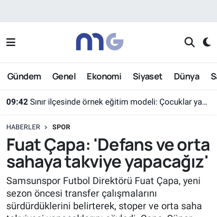
Nöbetçi Eczaneler
Hava Durumu
Gündem
Genel
Ekonomi
Siyaset
Dünya
S
İstanbul Namaz Vakitleri
09:42
Sınır ilçesinde örnek eğitim modeli: Çocuklar yazın ekran yerine etkinlikleri seçti
Trafik Durumu
HABERLER
SPOR
Süper Lig Puan Durumu ve Fikstür
Fuat Çapa: 'Defans ve orta
sahaya takviye yapacağız'
Tüm Manşetler
Samsunspor Futbol Direktörü Fuat Çapa, yeni
Son Dakika Haberleri
sezon öncesi transfer çalışmalarını
sürdürdüklerini belirterek, stoper ve orta saha
Haber Arşivi