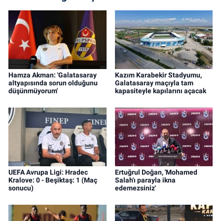
Hamza Akman: 'Galatasaray
Kazım Karabekir Stadyumu,
altyapısında sorun olduğunu
Galatasaray maçıyla tam
düşünmüyorum'
kapasiteyle kapılarını açacak
UEFA Avrupa Ligi: Hradec
Ertuğrul Doğan, 'Mohamed
Kralove: 0 - Beşiktaş: 1 (Maç
Salah'ı parayla ikna
sonucu)
edemezsiniz'