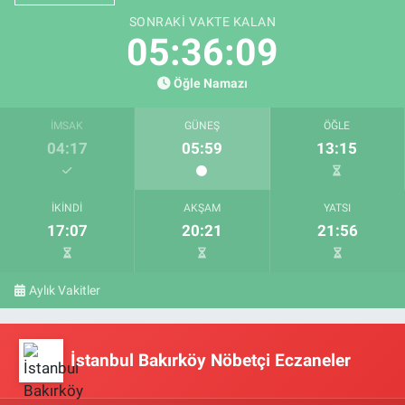
SONRAKI VAKTE KALAN
05:36:08
Öğle Namazı
İMSAK
GÜNEŞ
ÖĞLE
04:17
05:59
13:15
İKINDI
AKŞAM
YATSI
17:07
20:21
21:56
Aylık Vakitler
İstanbul Bakırköy Nöbetçi Eczaneler