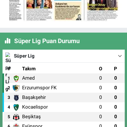
Süper Lig Puan Durumu
Süper Lig
#
Takım
O
P
Amed
0
0
1
Erzurumspor FK
0
0
2
Başakşehir
0
0
3
Kocaelispor
0
0
4
Beşiktaş
0
0
5
Eyüpspor
0
0
6