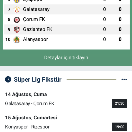
Galatasaray
0
0
7
Çorum FK
0
0
8
Gaziantep FK
0
0
9
Alanyaspor
0
0
10
Detaylar için tıklayın
Süper Lig Fikstür
14 Ağustos, Cuma
Galatasaray - Çorum FK
21:30
15 Ağustos, Cumartesi
Konyaspor - Rizespor
19:00