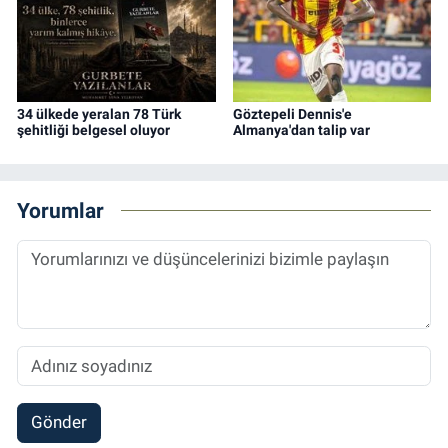
34 ülkede yeralan 78 Türk
Göztepeli Dennis'e
şehitliği belgesel oluyor
Almanya'dan talip var
Yorumlar
Gönder