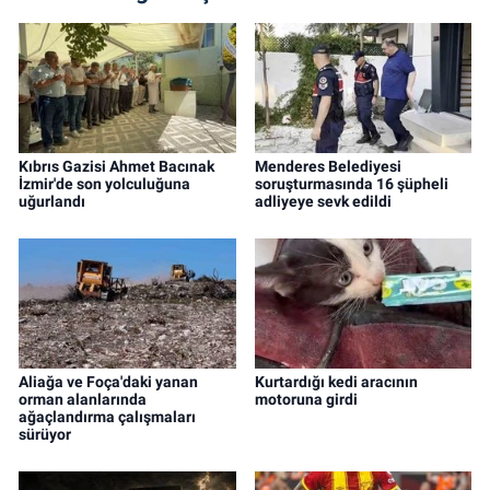
Kıbrıs Gazisi Ahmet Bacınak
Menderes Belediyesi
İzmir'de son yolculuğuna
soruşturmasında 16 şüpheli
uğurlandı
adliyeye sevk edildi
Aliağa ve Foça'daki yanan
Kurtardığı kedi aracının
orman alanlarında
motoruna girdi
ağaçlandırma çalışmaları
sürüyor