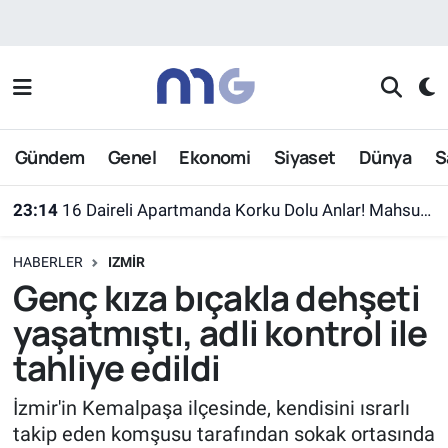
Nöbetçi Eczaneler
Hava Durumu
Gündem
Genel
Ekonomi
Siyaset
Dünya
S
İstanbul Namaz Vakitleri
23:14
16 Daireli Apartmanda Korku Dolu Anlar! Mahsur Kalanlar Kurtarıldı
Trafik Durumu
HABERLER
IZMIR
Süper Lig Puan Durumu ve Fikstür
Genç kıza bıçakla dehşeti
yaşatmıştı, adli kontrol ile
Tüm Manşetler
tahliye edildi
Son Dakika Haberleri
İzmir'in Kemalpaşa ilçesinde, kendisini ısrarlı
takip eden komşusu tarafından sokak ortasında
Haber Arşivi