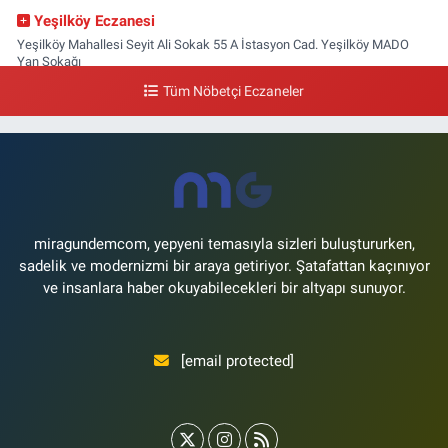
Yeşilköy Eczanesi
Yeşilköy Mahallesi Seyit Ali Sokak 55 A İstasyon Cad. Yeşilköy MADO
Yan Sokağı
Tüm Nöbetçi Eczaneler
0 (212) 571 71 77
Yol Tarifi Al
Lale Eczanesi
Ataköy 3-4-11. Kısım Mahallesi Dr. Remzi Kazancıgil Caddesi Ataköy
4.Kısım Çarşısı No:12 Ataköy 4.Kısım Çarşısı
0 (212) 559 99 99
Yol Tarifi Al
miragundemcom, yepyeni temasıyla sizleri buluştururken,
sadelik ve modernizmi bir araya getiriyor. Şatafattan kaçınıyor
ve insanlara haber okuyabilecekleri bir altyapı sunuyor.
[email protected]