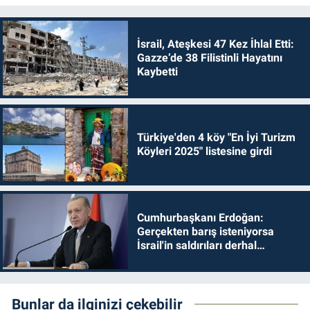
İsrail, Ateşkesi 47 Kez İhlal Etti:
Gazze’de 38 Filistinli Hayatını
Kaybetti
Türkiye'den 4 köy "En İyi Turizm
Köyleri 2025" listesine girdi
Cumhurbaşkanı Erdoğan:
Gerçekten barış isteniyorsa
İsrail'in saldırıları derhal
durdurulmalıdır
Bunlar da ilginizi çekebilir