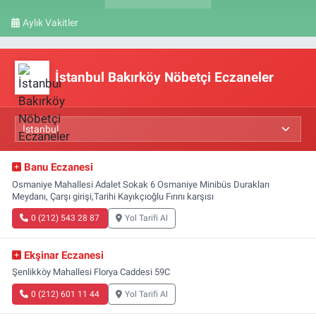
Aylık Vakitler
İstanbul Bakırköy Nöbetçi Eczaneler
Banu Eczanesi
Osmaniye Mahallesi Adalet Sokak 6 Osmaniye Minibüs Durakları
Meydanı, Çarşı girişi,Tarihi Kayıkçıoğlu Fırını karşısı
0 (212) 543 28 87
Yol Tarifi Al
Ekşinar Eczanesi
Şenlikköy Mahallesi Florya Caddesi 59C
0 (212) 601 11 44
Yol Tarifi Al