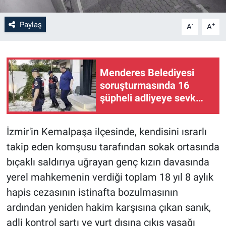
Paylaş
-
+
A
A
Menderes Belediyesi
soruşturmasında 16
şüpheli adliyeye sevk
edildi
İzmir'in Kemalpaşa ilçesinde, kendisini ısrarlı
takip eden komşusu tarafından sokak ortasında
bıçaklı saldırıya uğrayan genç kızın davasında
yerel mahkemenin verdiği toplam 18 yıl 8 aylık
hapis cezasının istinafta bozulmasının
ardından yeniden hakim karşısına çıkan sanık,
adli kontrol şartı ve yurt dışına çıkış yasağı