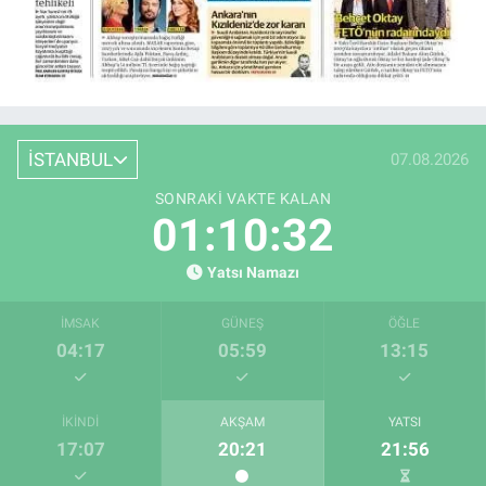
İSTANBUL
07.08.2026
SONRAKI VAKTE KALAN
01:10:32
Yatsı Namazı
İMSAK
GÜNEŞ
ÖĞLE
04:17
05:59
13:15
İKINDI
AKŞAM
YATSI
17:07
20:21
21:56