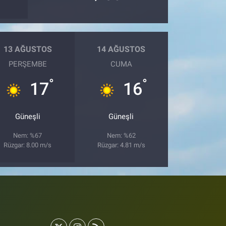
13 AĞUSTOS
14 AĞUSTOS
PERŞEMBE
CUMA
°
°
17
16
Güneşli
Güneşli
Nem: %67
Nem: %62
Rüzgar: 8.00 m/s
Rüzgar: 4.81 m/s