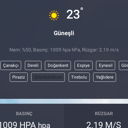
°
23
Güneşli
Nem: %50, Basınç: 1009 hpa hPa, Rüzgar: 2.19 m/s
Çanakçı
Dereli
Doğankent
Espiye
Eynesil
Gör
Piraziz
Şebinkarahisar
Tirebolu
Yağlıdere
BASINÇ
RÜZGAR
1009 HPA
2.19 M/S
hpa