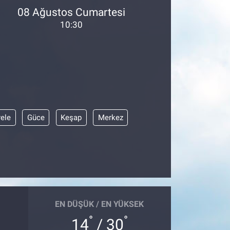
08 Ağustos Cumartesi
10:30
ele
Güce
Keşap
Merkez
EN DÜŞÜK / EN YÜKSEK
°
°
14
/ 30