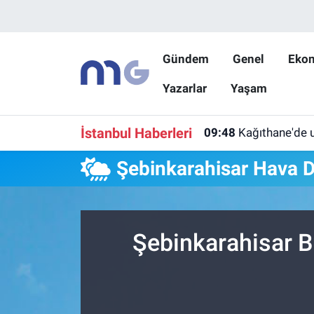
Nöbetçi Eczaneler
Gündem
Genel
Eko
Yazarlar
Yaşam
Hava Durumu
İstanbul Namaz Vakitleri
İstanbul Haberleri
09:48
Kağıthane'de u
Trafik Durumu
Şebinkarahisar Hava 
Süper Lig Puan Durumu ve Fikstür
Tüm Manşetler
Şebinkarahisar B
Son Dakika Haberleri
Haber Arşivi