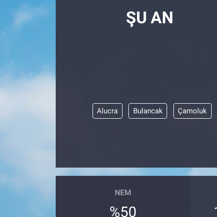
ŞU AN
Alucra
Bulancak
Çamoluk
NEM
%50