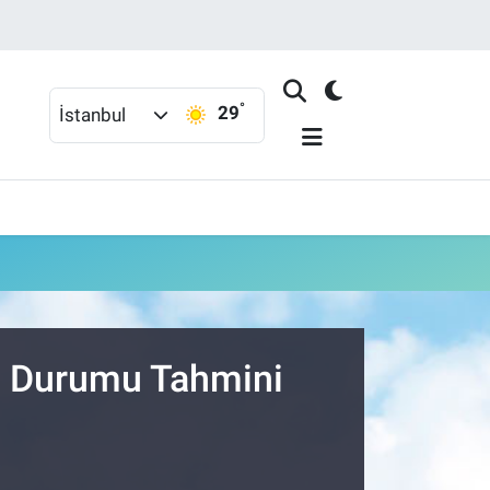
°
29
İstanbul
va Durumu Tahmini