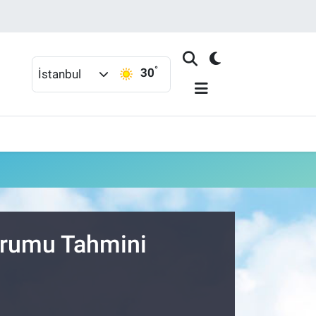
°
30
İstanbul
Durumu Tahmini