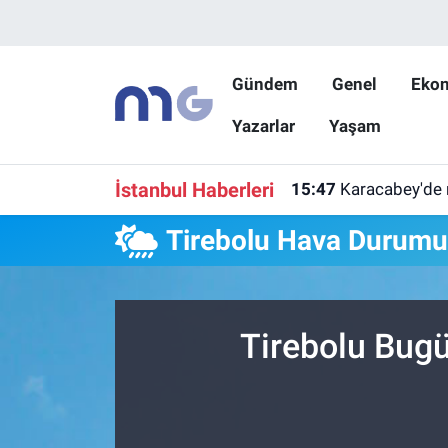
Nöbetçi Eczaneler
Gündem
Genel
Eko
Yazarlar
Yaşam
Hava Durumu
İstanbul Namaz Vakitleri
İstanbul Haberleri
15:47
Karacabey'de 
Trafik Durumu
Tirebolu Hava Durum
Süper Lig Puan Durumu ve Fikstür
Tüm Manşetler
Tirebolu Bugü
Son Dakika Haberleri
Haber Arşivi