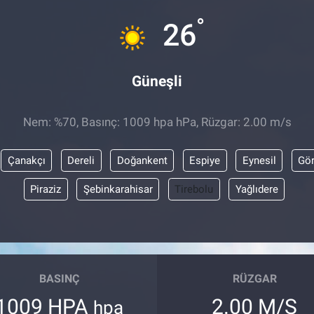
°
26
Güneşli
Nem: %70, Basınç: 1009 hpa hPa, Rüzgar: 2.00 m/s
Çanakçı
Dereli
Doğankent
Espiye
Eynesil
Gör
Piraziz
Şebinkarahisar
Tirebolu
Yağlıdere
BASINÇ
RÜZGAR
1009 HPA
2.00 M/S
hpa