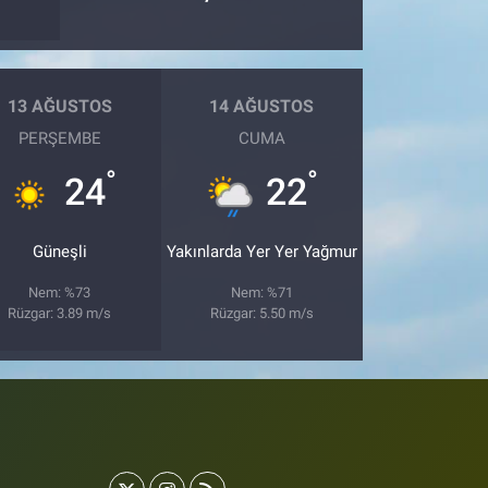
13 AĞUSTOS
14 AĞUSTOS
PERŞEMBE
CUMA
°
°
24
22
Güneşli
Yakınlarda Yer Yer Yağmur
Nem: %73
Nem: %71
Rüzgar: 3.89 m/s
Rüzgar: 5.50 m/s