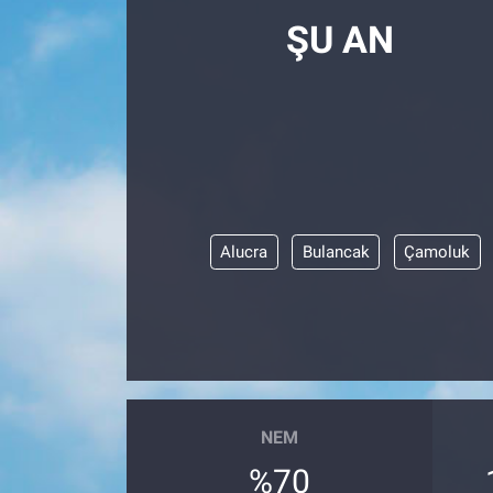
ŞU AN
Alucra
Bulancak
Çamoluk
NEM
%70