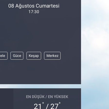
08 Ağustos Cumartesi
17:30
ele
Güce
Keşap
Merkez
EN DÜŞÜK / EN YÜKSEK
°
°
21
/ 27