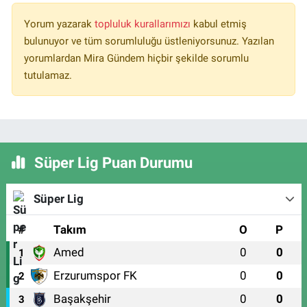
Yorum yazarak
topluluk kurallarımızı
kabul etmiş
bulunuyor ve tüm sorumluluğu üstleniyorsunuz. Yazılan
yorumlardan Mira Gündem hiçbir şekilde sorumlu
tutulamaz.
Süper Lig Puan Durumu
Süper Lig
#
Takım
O
P
Amed
0
0
1
Erzurumspor FK
0
0
2
Başakşehir
0
0
3