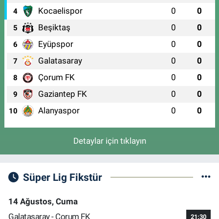
Kocaelispor
0
0
4
Beşiktaş
0
0
5
Eyüpspor
0
0
6
Galatasaray
0
0
7
Çorum FK
0
0
8
Gaziantep FK
0
0
9
Alanyaspor
0
0
10
Detaylar için tıklayın
Süper Lig Fikstür
14 Ağustos, Cuma
Galatasaray - Çorum FK
21:30