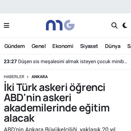
Nöbetçi Eczaneler
Hava Durumu
Gündem
Genel
Ekonomi
Siyaset
Dünya
S
İstanbul Namaz Vakitleri
23:27
Düşen sis meşalesini almak isteyen çocuk minibüsün altında kaldı
Trafik Durumu
HABERLER
ANKARA
Süper Lig Puan Durumu ve Fikstür
İki Türk askeri öğrenci
ABD'nin askeri
Tüm Manşetler
akademilerinde eğitim
Son Dakika Haberleri
alacak
Haber Arşivi
ABD'nin Ankara Büyükelçiliği, yaklaşık 20 yıl