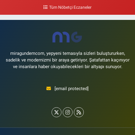
çıkışı,Kız meslek lisesi sokağı aşağısı
Tüm Nöbetçi Eczaneler
0 (533) 496 36 65
Yol Tarifi Al
Yeni Hayat Eczanesi
Yeşilköy Mahallesi Doğruyol Sokak 7 A Dürümcü Baba'nın Bir Alt
Sokağı,Bitez Dondurmacısının Sokağı
0 (212) 663 11 97
Yol Tarifi Al
miragundemcom, yepyeni temasıyla sizleri buluştururken,
sadelik ve modernizmi bir araya getiriyor. Şatafattan kaçınıyor
ve insanlara haber okuyabilecekleri bir altyapı sunuyor.
[email protected]