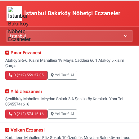
İstanbul Bakırköy Nöbetçi Eczaneler
Pınar Eczanesi
Ataköy 2-5-6. Kısım Mahallesi 19 Mayıs Caddesi 66 1 Ataköy 5.kısım
Çarşısı
0 (212) 559 37 05
Yol Tarifi Al
Yıldız Eczanesi
Şenlikköy Mahallesi Meydan Sokak 3 A Şenlikköy Karakolu Yanı Tel:
05455741616
0 (212) 574 16 16
Yol Tarifi Al
Volkan Eczanesi
Kartaltepe Mahallesi Filiz Sokak 10 Özgürlük Meydanı,Bakırköy metrosu