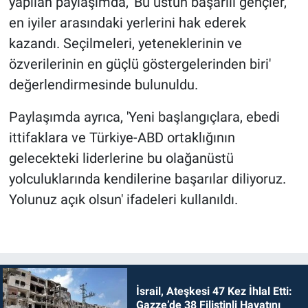
yapılan paylaşımda, 'Bu üstün başarılı gençler,
en iyiler arasındaki yerlerini hak ederek
kazandı. Seçilmeleri, yeteneklerinin ve
özverilerinin en güçlü göstergelerinden biri'
değerlendirmesinde bulunuldu.
Paylaşımda ayrıca, 'Yeni başlangıçlara, ebedi
ittifaklara ve Türkiye-ABD ortaklığının
gelecekteki liderlerine bu olağanüstü
yolculuklarında kendilerine başarılar diliyoruz.
Yolunuz açık olsun' ifadeleri kullanıldı.
İsrail, Ateşkesi 47 Kez İhlal Etti:
Gazze’de 38 Filistinli Hayatını