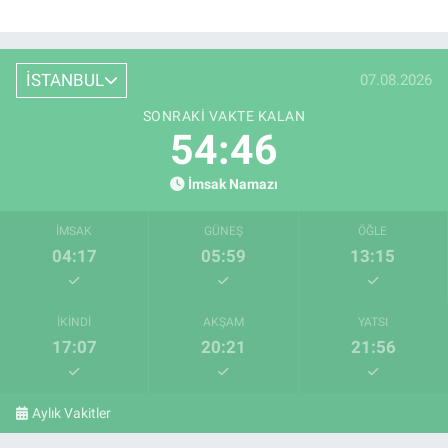
İSTANBUL
07.08.2026
SONRAKI VAKTE KALAN
54:46
İmsak Namazı
İMSAK
GÜNEŞ
ÖĞLE
04:17
05:59
13:15
İKINDI
AKŞAM
YATSI
17:07
20:21
21:56
Aylık Vakitler