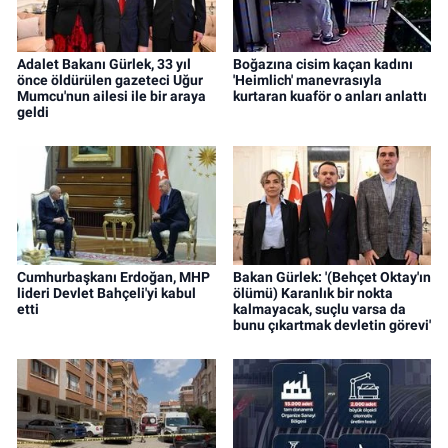
Adalet Bakanı Gürlek, 33 yıl
Boğazına cisim kaçan kadını
önce öldürülen gazeteci Uğur
'Heimlich' manevrasıyla
Mumcu'nun ailesi ile bir araya
kurtaran kuaför o anları anlattı
geldi
Cumhurbaşkanı Erdoğan, MHP
Bakan Gürlek: '(Behçet Oktay'ın
lideri Devlet Bahçeli'yi kabul
ölümü) Karanlık bir nokta
etti
kalmayacak, suçlu varsa da
bunu çıkartmak devletin görevi'