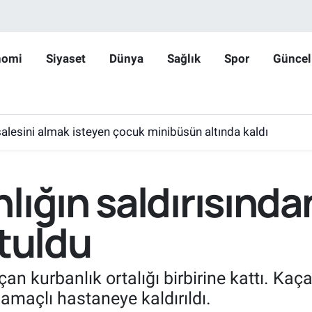
nomi
Siyaset
Dünya
Sağlık
Spor
Güncel
lesini almak isteyen çocuk minibüsün altında kaldı
lığın saldırısınd
rtuldu
an kurbanlık ortalığı birbirine kattı. Ka
 amaçlı hastaneye kaldırıldı.