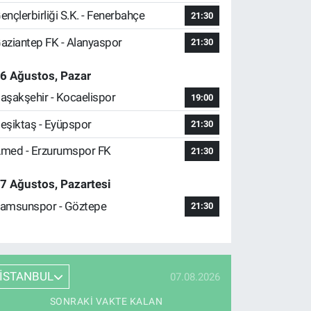
ençlerbirliği S.K. - Fenerbahçe
21:30
aziantep FK - Alanyaspor
21:30
6 Ağustos, Pazar
aşakşehir - Kocaelispor
19:00
eşiktaş - Eyüpspor
21:30
med - Erzurumspor FK
21:30
7 Ağustos, Pazartesi
amsunspor - Göztepe
21:30
İSTANBUL
07.08.2026
SONRAKI VAKTE KALAN