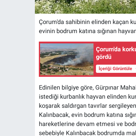
Çorum'da sahibinin elinden kaçan kurb
evinin bodrum katına sığınan hayvan 
Çorum'da korku
gördü
İçeriği Görüntüle
Edinilen bilgiye göre, Gürpınar Mah
istediği kurbanlık hayvan elinden k
koşarak saldırgan tavırlar sergileye
Kalınbacak, evin bodrum katına sığı
hareketlerine devam etmesi ve bod
sebebiyle Kalınbacak bodrumda mahs