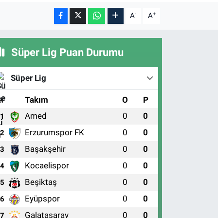
-
+
A
A
Süper Lig Puan Durumu
Süper Lig
#
Takım
O
P
Amed
0
0
1
Erzurumspor FK
0
0
2
Başakşehir
0
0
3
Kocaelispor
0
0
4
Beşiktaş
0
0
5
Eyüpspor
0
0
6
Galatasaray
0
0
7