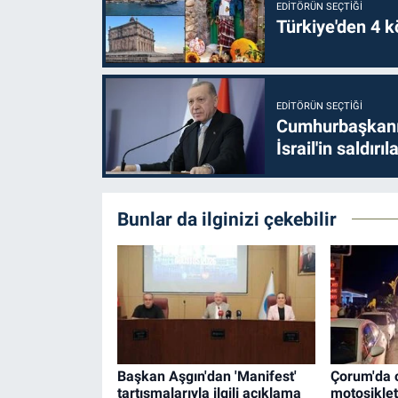
EDITÖRÜN SEÇTIĞI
Türkiye'den 4 kö
EDITÖRÜN SEÇTIĞI
Cumhurbaşkanı 
İsrail'in saldırı
Bunlar da ilginizi çekebilir
Başkan Aşgın'dan 'Manifest'
Çorum'da o
tartışmalarıyla ilgili açıklama
motosiklet 