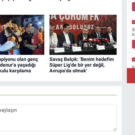
Ş
K
piyonu olan genç
Savaş Balçık: 'Benim hedefim
denur'a yaşadığı
Süper Lig'de bir yer değil,
K
kulu karşılama
Avrupa'da olmak'
M
a
Y
B