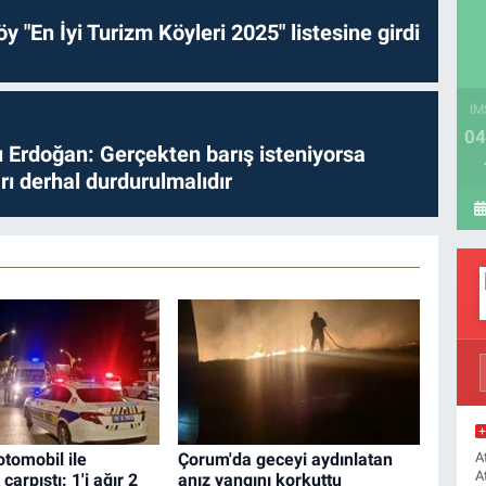
y "En İyi Turizm Köyleri 2025" listesine girdi
İM
04
Erdoğan: Gerçekten barış isteniyorsa
ları derhal durdurulmalıdır
A
tomobil ile
Çorum'da geceyi aydınlatan
A
çarpıştı: 1'i ağır 2
anız yangını korkuttu