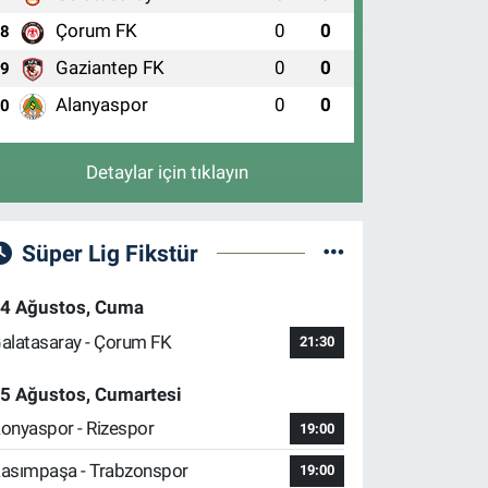
Çorum FK
0
0
8
Gaziantep FK
0
0
9
Alanyaspor
0
0
10
Detaylar için tıklayın
Süper Lig Fikstür
4 Ağustos, Cuma
alatasaray - Çorum FK
21:30
5 Ağustos, Cumartesi
onyaspor - Rizespor
19:00
asımpaşa - Trabzonspor
19:00