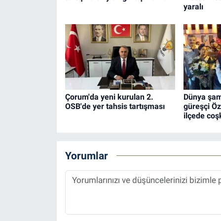
yaralı
Çorum'da yeni kurulan 2.
Dünya şam
OSB'de yer tahsis tartışması
güreşçi Öz
ilçede coş
Yorumlar