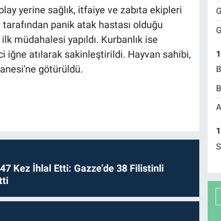
ay yerine sağlık, itfaiye ve zabıta ekipleri
G
er tarafından panik atak hastası olduğu
G
ilk müdahalesi yapıldı. Kurbanlık ise
 iğne atılarak sakinleştirildi. Hayvan sahibi,
1
anesi'ne götürüldü.
B
B
A
1
S
 47 Kez İhlal Etti: Gazze’de 38 Filistinli
ti