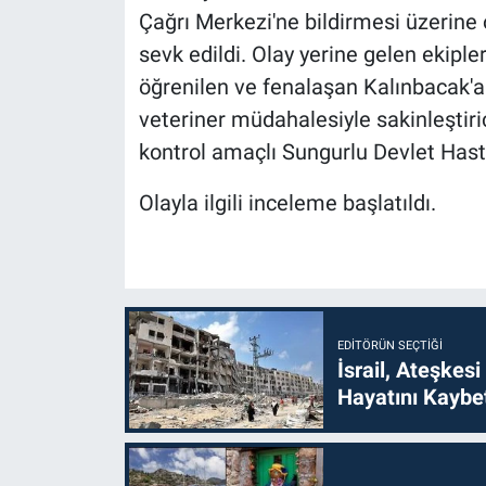
Çağrı Merkezi'ne bildirmesi üzerine ol
sevk edildi. Olay yerine gelen ekipl
öğrenilen ve fenalaşan Kalınbacak'a 
veteriner müdahalesiyle sakinleştirici
kontrol amaçlı Sungurlu Devlet Hast
Olayla ilgili inceleme başlatıldı.
EDITÖRÜN SEÇTIĞI
İsrail, Ateşkesi
Hayatını Kaybet