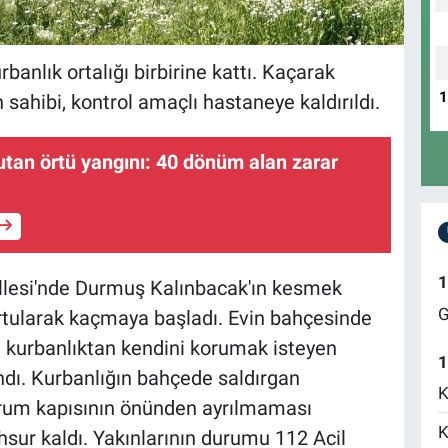
anlık ortalığı birbirine kattı. Kaçarak
sahibi, kontrol amaçlı hastaneye kaldırıldı.
tan örtü yangını: 40 dönüm alan zarar
1
allesi'nde Durmuş Kalınbacak'ın kesmek
G
urtularak kaçmaya başladı. Evin bahçesinde
n kurbanlıktan kendini korumak isteyen
1
ndı. Kurbanlığın bahçede saldırgan
K
rum kapısının önünden ayrılmaması
K
ur kaldı. Yakınlarının durumu 112 Acil