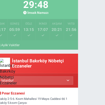
29:47
İmsak Namazı
SAK
GÜNEŞ
ÖĞLE
İKINDI
AKŞAM
YATSI
:17
05:59
13:15
17:07
20:21
21:56
Aylık Vakitler
İstanbul Bakırköy Nöbetçi
Eczaneler
Pınar Eczanesi
taköy 2-5-6. Kısım Mahallesi 19 Mayıs Caddesi 66 1
taköy 5.kısım Çarşısı