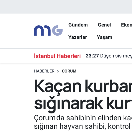
Nöbetçi Eczaneler
Gündem
Genel
Eko
Yazarlar
Yaşam
Hava Durumu
İstanbul Namaz Vakitleri
İstanbul Haberleri
23:27
Düşen sis meşa
Trafik Durumu
HABERLER
CORUM
Kaçan kurban
Süper Lig Puan Durumu ve Fikstür
sığınarak ku
Tüm Manşetler
Son Dakika Haberleri
Çorum'da sahibinin elinden kaç
sığınan hayvan sahibi, kontrol
Haber Arşivi