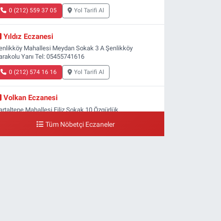
0 (212) 559 37 05
Yol Tarifi Al
Yıldız Eczanesi
enlikköy Mahallesi Meydan Sokak 3 A Şenlikköy
arakolu Yanı Tel: 05455741616
0 (212) 574 16 16
Yol Tarifi Al
Volkan Eczanesi
artaltepe Mahallesi Filiz Sokak 10 Özgürlük
eydanı,Bakırköy metrosu çıkışı,Kız meslek lisesi sokağı
Tüm Nöbetçi Eczaneler
şağısı
0 (533) 496 36 65
Yol Tarifi Al
Yeni Hayat Eczanesi
eşilköy Mahallesi Doğruyol Sokak 7 A Dürümcü Baba'nın
ir Alt Sokağı,Bitez Dondurmacısının Sokağı
0 (212) 663 11 97
Yol Tarifi Al