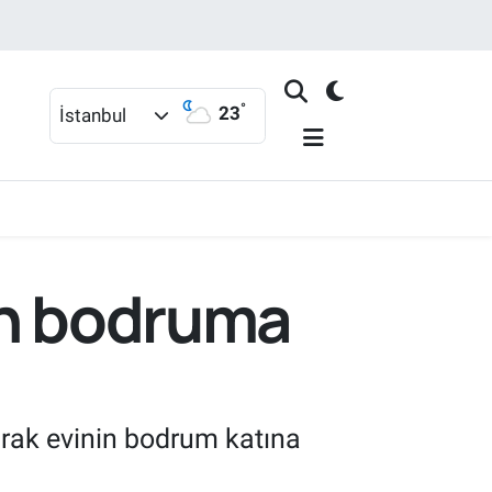
°
23
İstanbul
an bodruma
çarak evinin bodrum katına