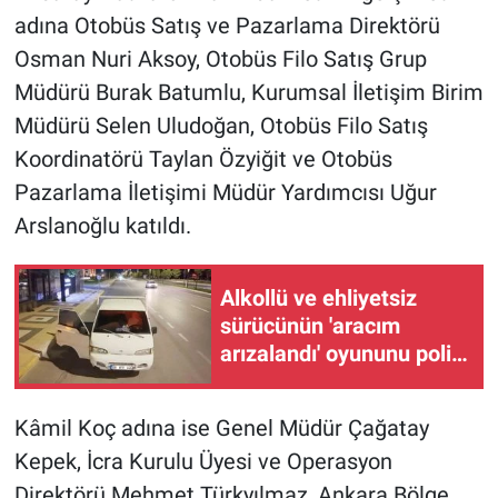
adına Otobüs Satış ve Pazarlama Direktörü
Osman Nuri Aksoy, Otobüs Filo Satış Grup
Müdürü Burak Batumlu, Kurumsal İletişim Birim
Müdürü Selen Uludoğan, Otobüs Filo Satış
Koordinatörü Taylan Özyiğit ve Otobüs
Pazarlama İletişimi Müdür Yardımcısı Uğur
Arslanoğlu katıldı.
Alkollü ve ehliyetsiz
sürücünün 'aracım
arızalandı' oyununu polis
bozdu
Kâmil Koç adına ise Genel Müdür Çağatay
Kepek, İcra Kurulu Üyesi ve Operasyon
Direktörü Mehmet Türkyılmaz, Ankara Bölge