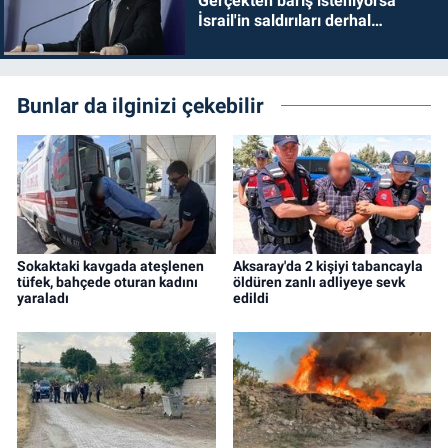
Gerçekten barış isteniyorsa
İsrail'in saldırıları derhal
durdurulmalıdır
Bunlar da ilginizi çekebilir
Sokaktaki kavgada ateşlenen
Aksaray'da 2 kişiyi tabancayla
tüfek, bahçede oturan kadını
öldüren zanlı adliyeye sevk
yaraladı
edildi