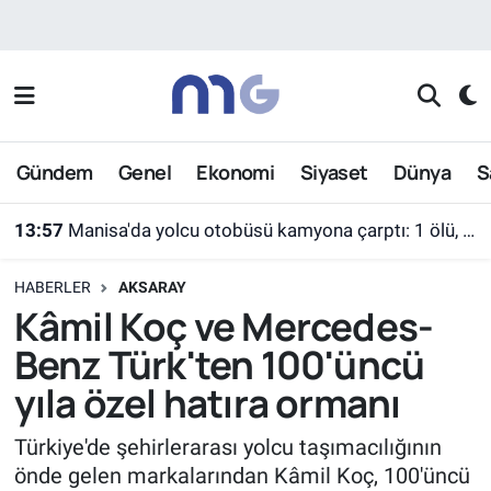
Nöbetçi Eczaneler
Hava Durumu
Gündem
Genel
Ekonomi
Siyaset
Dünya
S
İstanbul Namaz Vakitleri
13:57
Manisa'da yolcu otobüsü kamyona çarptı: 1 ölü, 7 yaralı
Trafik Durumu
HABERLER
AKSARAY
Süper Lig Puan Durumu ve Fikstür
Kâmil Koç ve Mercedes-
Benz Türk'ten 100'üncü
Tüm Manşetler
yıla özel hatıra ormanı
Son Dakika Haberleri
Türkiye'de şehirlerarası yolcu taşımacılığının
önde gelen markalarından Kâmil Koç, 100'üncü
Haber Arşivi