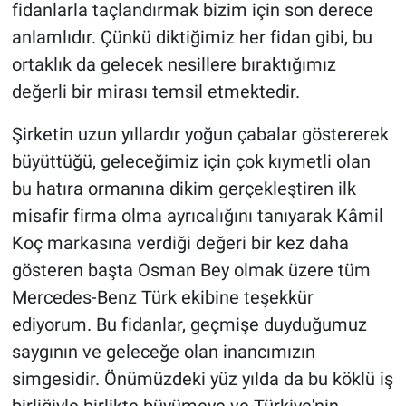
fidanlarla taçlandırmak bizim için son derece
anlamlıdır. Çünkü diktiğimiz her fidan gibi, bu
ortaklık da gelecek nesillere bıraktığımız
değerli bir mirası temsil etmektedir.
Şirketin uzun yıllardır yoğun çabalar göstererek
büyüttüğü, geleceğimiz için çok kıymetli olan
bu hatıra ormanına dikim gerçekleştiren ilk
misafir firma olma ayrıcalığını tanıyarak Kâmil
Koç markasına verdiği değeri bir kez daha
gösteren başta Osman Bey olmak üzere tüm
Mercedes-Benz Türk ekibine teşekkür
ediyorum. Bu fidanlar, geçmişe duyduğumuz
saygının ve geleceğe olan inancımızın
simgesidir. Önümüzdeki yüz yılda da bu köklü iş
birliğiyle birlikte büyümeye ve Türkiye'nin