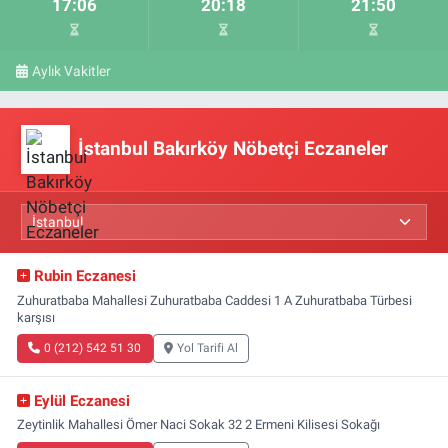
17:06
20:18
21:50
Aylık Vakitler
İstanbul Bakırköy Nöbetçi Eczaneler
Rubin Eczanesi
Zuhuratbaba Mahallesi Zuhuratbaba Caddesi 1 A Zuhuratbaba Türbesi
karşısı
0 (212) 542 51 30
Yol Tarifi Al
Eylül Eczanesi
Zeytinlik Mahallesi Ömer Naci Sokak 32 2 Ermeni Kilisesi Sokağı