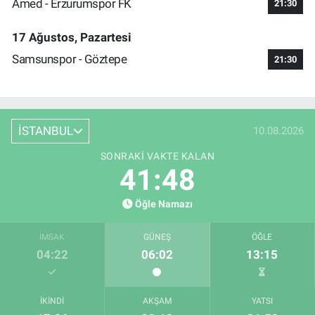
Amed - Erzurumspor FK
21:30
17 Ağustos, Pazartesi
Samsunspor - Göztepe
21:30
İSTANBUL
10.08.2026
SONRAKI VAKTE KALAN
41:47
Öğle Namazı
İMSAK
GÜNEŞ
ÖĞLE
04:22
06:02
13:15
İKINDI
AKŞAM
YATSI