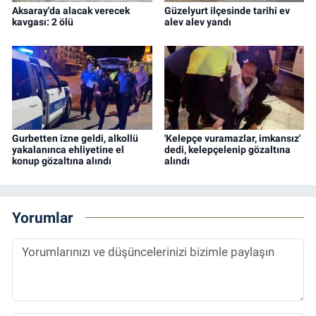
Aksaray'da alacak verecek
Güzelyurt ilçesinde tarihi ev
kavgası: 2 ölü
alev alev yandı
Gurbetten izne geldi, alkollü
'Kelepçe vuramazlar, imkansız'
yakalanınca ehliyetine el
dedi, kelepçelenip gözaltına
konup gözaltına alındı
alındı
Yorumlar