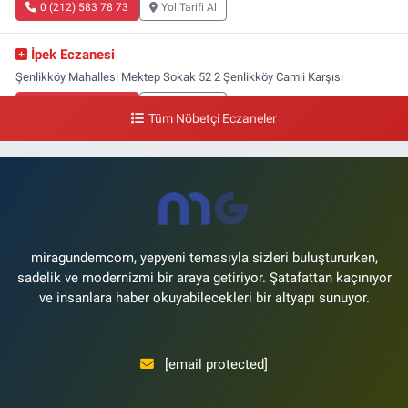
0 (212) 583 78 73
Yol Tarifi Al
İpek Eczanesi
Şenlikköy Mahallesi Mektep Sokak 52 2 Şenlikköy Camii Karşısı
0 (212) 662 46 37
Yol Tarifi Al
Tüm Nöbetçi Eczaneler
Gün Eczanesi
Yeşilyurt Mahallesi Ekin Sokak 21B Yeşilyurt Onur Market Karşısı
0 (212) 573 70 76
Yol Tarifi Al
miragundemcom, yepyeni temasıyla sizleri buluştururken,
sadelik ve modernizmi bir araya getiriyor. Şatafattan kaçınıyor
ve insanlara haber okuyabilecekleri bir altyapı sunuyor.
[email protected]