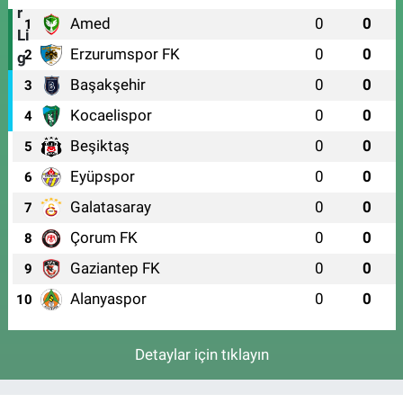
Amed
0
0
1
Erzurumspor FK
0
0
2
Başakşehir
0
0
3
Kocaelispor
0
0
4
Beşiktaş
0
0
5
Eyüpspor
0
0
6
Galatasaray
0
0
7
Çorum FK
0
0
8
Gaziantep FK
0
0
9
Alanyaspor
0
0
10
Detaylar için tıklayın