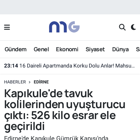
Nöbetçi Eczaneler
Hava Durumu
Gündem
Genel
Ekonomi
Siyaset
Dünya
S
İstanbul Namaz Vakitleri
23:14
16 Daireli Apartmanda Korku Dolu Anlar! Mahsur Kalanlar Kurtarıldı
Trafik Durumu
HABERLER
EDIRNE
Süper Lig Puan Durumu ve Fikstür
Kapıkule'de tavuk
kolilerinden uyuşturucu
Tüm Manşetler
çıktı: 526 kilo esrar ele
Son Dakika Haberleri
geçirildi
Haber Arşivi
Edirne'de Kapıkule Gümrük Kapısı'nda