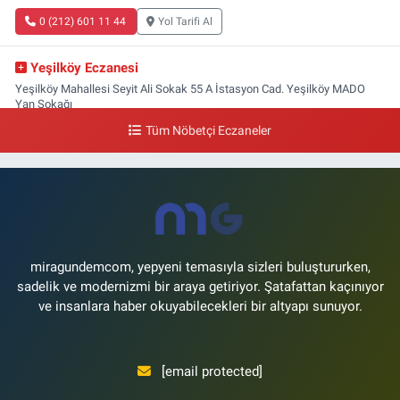
0 (212) 601 11 44
Yol Tarifi Al
Yeşilköy Eczanesi
Yeşilköy Mahallesi Seyit Ali Sokak 55 A İstasyon Cad. Yeşilköy MADO
Yan Sokağı
Tüm Nöbetçi Eczaneler
0 (212) 571 71 77
Yol Tarifi Al
Lale Eczanesi
Ataköy 3-4-11. Kısım Mahallesi Dr. Remzi Kazancıgil Caddesi Ataköy
4.Kısım Çarşısı No:12 Ataköy 4.Kısım Çarşısı
0 (212) 559 99 99
Yol Tarifi Al
miragundemcom, yepyeni temasıyla sizleri buluştururken,
sadelik ve modernizmi bir araya getiriyor. Şatafattan kaçınıyor
ve insanlara haber okuyabilecekleri bir altyapı sunuyor.
[email protected]