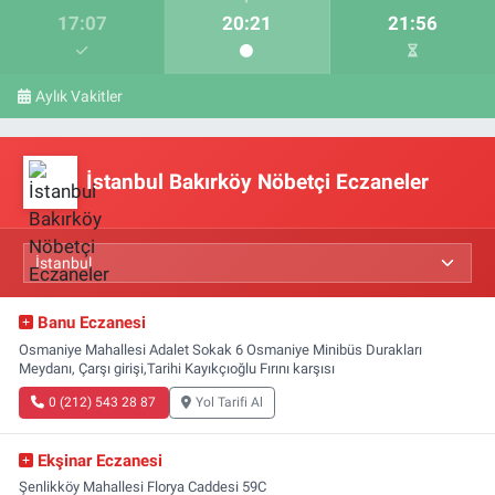
17:07
20:21
21:56
Aylık Vakitler
İstanbul Bakırköy Nöbetçi Eczaneler
Banu Eczanesi
Osmaniye Mahallesi Adalet Sokak 6 Osmaniye Minibüs Durakları
Meydanı, Çarşı girişi,Tarihi Kayıkçıoğlu Fırını karşısı
0 (212) 543 28 87
Yol Tarifi Al
Ekşinar Eczanesi
Şenlikköy Mahallesi Florya Caddesi 59C