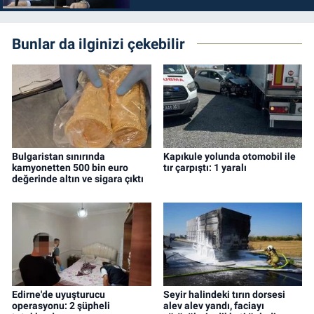
Bunlar da ilginizi çekebilir
Bulgaristan sınırında
Kapıkule yolunda otomobil ile
kamyonetten 500 bin euro
tır çarpıştı: 1 yaralı
değerinde altın ve sigara çıktı
Edirne'de uyuşturucu
Seyir halindeki tırın dorsesi
operasyonu: 2 şüpheli
alev alev yandı, faciayı