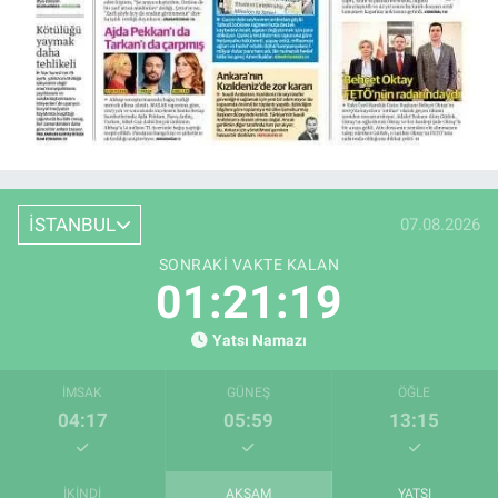
İSTANBUL
07.08.2026
SONRAKI VAKTE KALAN
01:21:18
Yatsı Namazı
İMSAK
GÜNEŞ
ÖĞLE
04:17
05:59
13:15
İKINDI
AKŞAM
YATSI