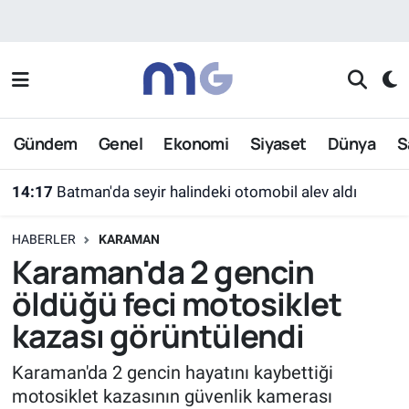
Nöbetçi Eczaneler
Hava Durumu
Gündem
Genel
Ekonomi
Siyaset
Dünya
S
İstanbul Namaz Vakitleri
14:17
Batman'da seyir halindeki otomobil alev aldı
Trafik Durumu
HABERLER
KARAMAN
Süper Lig Puan Durumu ve Fikstür
Karaman'da 2 gencin
öldüğü feci motosiklet
Tüm Manşetler
kazası görüntülendi
Son Dakika Haberleri
Karaman'da 2 gencin hayatını kaybettiği
motosiklet kazasının güvenlik kamerası
Haber Arşivi