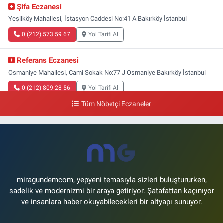
Şifa Eczanesi
Yeşilköy Mahallesi, İstasyon Caddesi No:41 A Bakırköy İstanbul
0 (212) 573 59 67
Yol Tarifi Al
Referans Eczanesi
Osmaniye Mahallesi, Cami Sokak No:77 J Osmaniye Bakırköy İstanbul
0 (212) 809 28 56
Yol Tarifi Al
Tüm Nöbetçi Eczaneler
Bayraktar Eczanesi
Şenlikköy Mahallesi, Harman Sokak No:43 4B Florya Bakırköy İstanbul
0 (212) 573 11 12
Yol Tarifi Al
miragundemcom, yepyeni temasıyla sizleri buluştururken,
sadelik ve modernizmi bir araya getiriyor. Şatafattan kaçınıyor
ve insanlara haber okuyabilecekleri bir altyapı sunuyor.