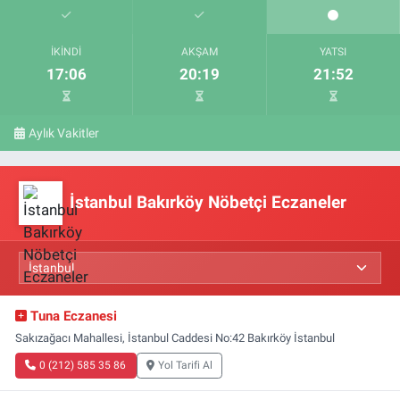
İKINDI
AKŞAM
YATSI
17:06
20:19
21:52
Aylık Vakitler
İstanbul Bakırköy Nöbetçi Eczaneler
Tuna Eczanesi
Sakızağacı Mahallesi, İstanbul Caddesi No:42 Bakırköy İstanbul
0 (212) 585 35 86
Yol Tarifi Al