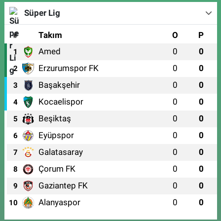
Süper Lig
#
Takım
O
P
Amed
0
0
1
Erzurumspor FK
0
0
2
Başakşehir
0
0
3
Kocaelispor
0
0
4
Beşiktaş
0
0
5
Eyüpspor
0
0
6
Galatasaray
0
0
7
Çorum FK
0
0
8
Gaziantep FK
0
0
9
Alanyaspor
0
0
10