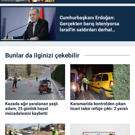
Cumhurbaşkanı Erdoğan:
Gerçekten barış isteniyorsa
İsrail'in saldırıları derhal
durdurulmalıdır
Bunlar da ilginizi çekebilir
Kazada ağır yaralanan yaşlı
Karaman'da kontrolden çıkan
adam, 25 günlük hayat
ticari taksi refüje çıktı: 2 yaralı
mücadelesini kaybetti