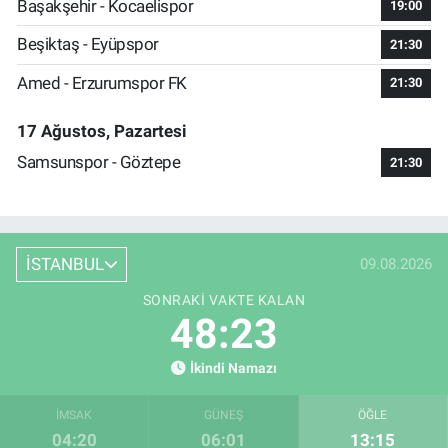
Başakşehir - Kocaelispor
19:00
Beşiktaş - Eyüpspor
21:30
Amed - Erzurumspor FK
21:30
17 Ağustos, Pazartesi
Samsunspor - Göztepe
21:30
İSTANBUL
09.08.2026
SONRAKI VAKTE KALAN
48:22
İkindi Namazı
İMSAK
GÜNEŞ
ÖĞLE
04:20
06:01
13:15