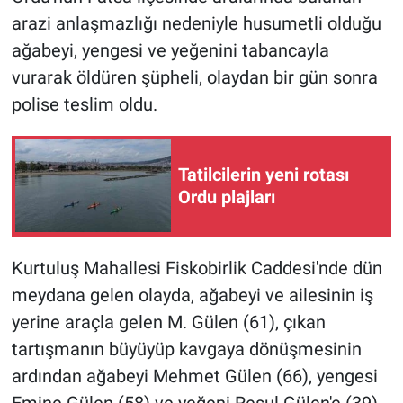
arazi anlaşmazlığı nedeniyle husumetli olduğu
ağabeyi, yengesi ve yeğenini tabancayla
vurarak öldüren şüpheli, olaydan bir gün sonra
polise teslim oldu.
Tatilcilerin yeni rotası
Ordu plajları
Kurtuluş Mahallesi Fiskobirlik Caddesi'nde dün
meydana gelen olayda, ağabeyi ve ailesinin iş
yerine araçla gelen M. Gülen (61), çıkan
tartışmanın büyüyüp kavgaya dönüşmesinin
ardından ağabeyi Mehmet Gülen (66), yengesi
Emine Gülen (58) ve yeğeni Resul Gülen'e (39)