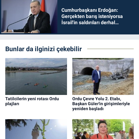
Cumhurbaşkanı Erdoğan:
Gerçekten barış isteniyorsa
İsrail'in saldırıları derhal
durdurulmalıdır
Bunlar da ilginizi çekebilir
Tatilcilerin yeni rotası Ordu
Ordu Çevre Yolu 2. Etabı,
plajları
Başkan Güler'in girişimleriyle
yeniden başladı