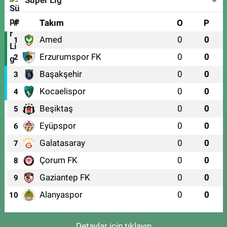
#
Takım
O
P
Amed
0
0
1
Erzurumspor FK
0
0
2
Başakşehir
0
0
3
Kocaelispor
0
0
4
Beşiktaş
0
0
5
Eyüpspor
0
0
6
Galatasaray
0
0
7
Çorum FK
0
0
8
Gaziantep FK
0
0
9
Alanyaspor
0
0
10
Detaylar için tıklayın