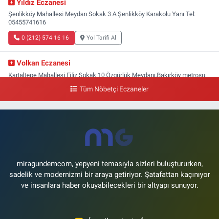
Yıldız Eczanesi
Şenlikköy Mahallesi Meydan Sokak 3 A Şenlikköy Karakolu Yanı Tel:
05455741616
0 (212) 574 16 16
Yol Tarifi Al
Volkan Eczanesi
Kartaltepe Mahallesi Filiz Sokak 10 Özgürlük Meydanı,Bakırköy metrosu
çıkışı,Kız meslek lisesi sokağı aşağısı
Tüm Nöbetçi Eczaneler
0 (533) 496 36 65
Yol Tarifi Al
Yeni Hayat Eczanesi
Yeşilköy Mahallesi Doğruyol Sokak 7 A Dürümcü Baba'nın Bir Alt
Sokağı,Bitez Dondurmacısının Sokağı
0 (212) 663 11 97
Yol Tarifi Al
miragundemcom, yepyeni temasıyla sizleri buluştururken,
sadelik ve modernizmi bir araya getiriyor. Şatafattan kaçınıyor
ve insanlara haber okuyabilecekleri bir altyapı sunuyor.