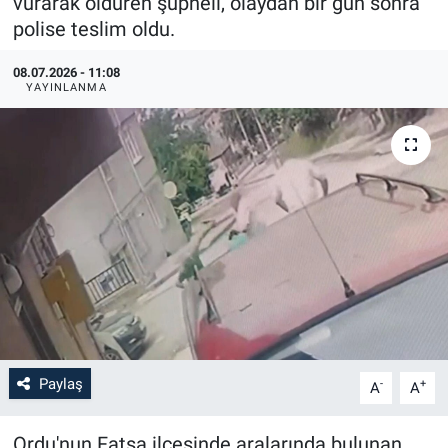
vurarak öldüren şüpheli, olaydan bir gün sonra
polise teslim oldu.
08.07.2026 - 11:08
YAYINLANMA
Paylaş
-
+
A
A
Ordu'nun Fatsa ilçesinde aralarında bulunan