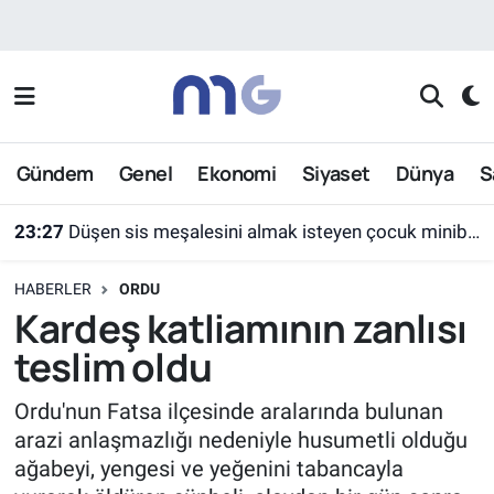
Nöbetçi Eczaneler
Hava Durumu
Gündem
Genel
Ekonomi
Siyaset
Dünya
S
İstanbul Namaz Vakitleri
23:27
Düşen sis meşalesini almak isteyen çocuk minibüsün altında kaldı
Trafik Durumu
HABERLER
ORDU
Süper Lig Puan Durumu ve Fikstür
Kardeş katliamının zanlısı
teslim oldu
Tüm Manşetler
Ordu'nun Fatsa ilçesinde aralarında bulunan
Son Dakika Haberleri
arazi anlaşmazlığı nedeniyle husumetli olduğu
ağabeyi, yengesi ve yeğenini tabancayla
Haber Arşivi