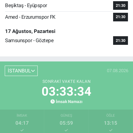
Beşiktaş - Eyüpspor
21:30
Amed - Erzurumspor FK
21:30
17 Ağustos, Pazartesi
Samsunspor - Göztepe
21:30
İSTANBUL
07.08.2026
SONRAKI VAKTE KALAN
03:33:33
İmsak Namazı
İMSAK
GÜNEŞ
ÖĞLE
04:17
05:59
13:15