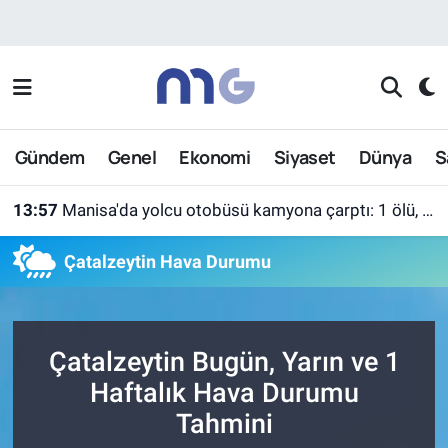
Nöbetçi Eczaneler
Hava Durumu
Gündem
Genel
Ekonomi
Siyaset
Dünya
S
İstanbul Namaz Vakitleri
13:57
Manisa'da yolcu otobüsü kamyona çarptı: 1 ölü, 7 yaralı
Trafik Durumu
Çatalzeytin Hava Durumu
Süper Lig Puan Durumu ve Fikstür
Tüm Manşetler
Çatalzeytin Bugün, Yarın ve 1
Son Dakika Haberleri
Haftalık Hava Durumu
Tahmini
Haber Arşivi