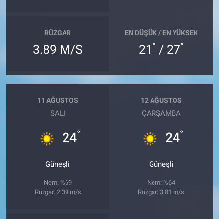
RÜZGAR
EN DÜŞÜK / EN YÜKSEK
°
°
3.89 M/S
21
/ 27
11 AĞUSTOS
12 AĞUSTOS
SALI
ÇARŞAMBA
°
°
24
24
Güneşli
Güneşli
Nem: %69
Nem: %64
Rüzgar: 2.39 m/s
Rüzgar: 3.81 m/s