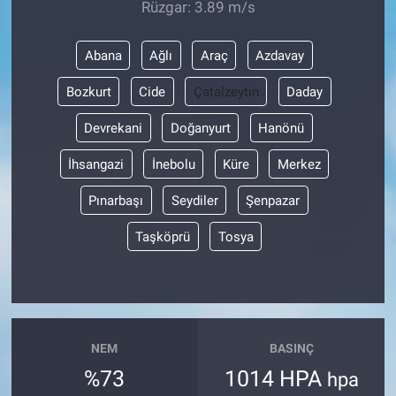
Rüzgar: 3.89 m/s
Abana
Ağlı
Araç
Azdavay
Bozkurt
Cide
Çatalzeytin
Daday
Devrekani
Doğanyurt
Hanönü
İhsangazi
İnebolu
Küre
Merkez
Pınarbaşı
Seydiler
Şenpazar
Taşköprü
Tosya
NEM
BASINÇ
%73
1014 HPA
hpa