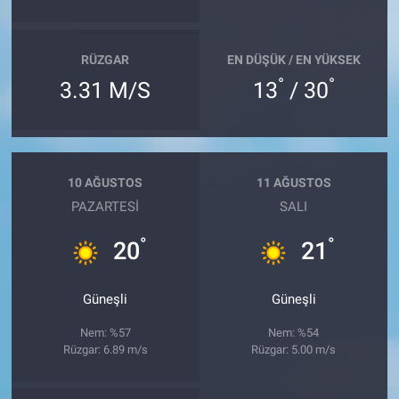
RÜZGAR
EN DÜŞÜK / EN YÜKSEK
°
°
3.31 M/S
13
/ 30
10 AĞUSTOS
11 AĞUSTOS
PAZARTESI
SALI
°
°
20
21
Güneşli
Güneşli
Nem: %57
Nem: %54
Rüzgar: 6.89 m/s
Rüzgar: 5.00 m/s