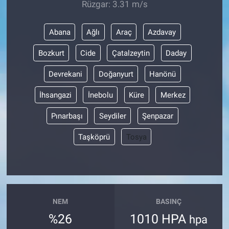
Rüzgar: 3.31 m/s
Abana
Ağlı
Araç
Azdavay
Bozkurt
Cide
Çatalzeytin
Daday
Devrekani
Doğanyurt
Hanönü
İhsangazi
İnebolu
Küre
Merkez
Pınarbaşı
Seydiler
Şenpazar
Taşköprü
Tosya
NEM
BASINÇ
%26
1010 HPA
hpa