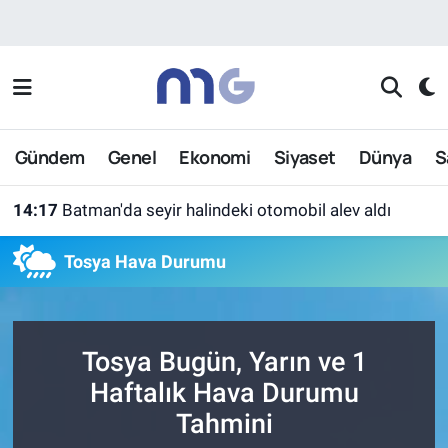
Nöbetçi Eczaneler
Hava Durumu
Gündem
Genel
Ekonomi
Siyaset
Dünya
S
İstanbul Namaz Vakitleri
14:17
Batman'da seyir halindeki otomobil alev aldı
Trafik Durumu
Tosya Hava Durumu
Süper Lig Puan Durumu ve Fikstür
Tüm Manşetler
Tosya Bugün, Yarın ve 1
Son Dakika Haberleri
Haftalık Hava Durumu
Tahmini
Haber Arşivi