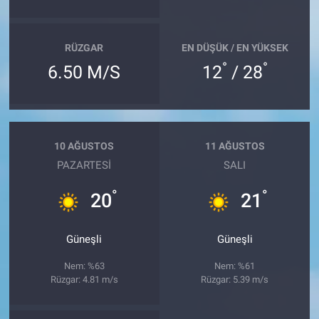
RÜZGAR
EN DÜŞÜK / EN YÜKSEK
°
°
6.50 M/S
12
/ 28
10 AĞUSTOS
11 AĞUSTOS
PAZARTESI
SALI
°
°
20
21
Güneşli
Güneşli
Nem: %63
Nem: %61
Rüzgar: 4.81 m/s
Rüzgar: 5.39 m/s