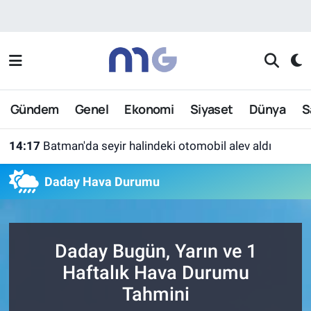
Nöbetçi Eczaneler
Hava Durumu
Gündem
Genel
Ekonomi
Siyaset
Dünya
S
İstanbul Namaz Vakitleri
14:17
Batman'da seyir halindeki otomobil alev aldı
Trafik Durumu
Daday Hava Durumu
Süper Lig Puan Durumu ve Fikstür
Tüm Manşetler
Daday Bugün, Yarın ve 1
Son Dakika Haberleri
Haftalık Hava Durumu
Tahmini
Haber Arşivi