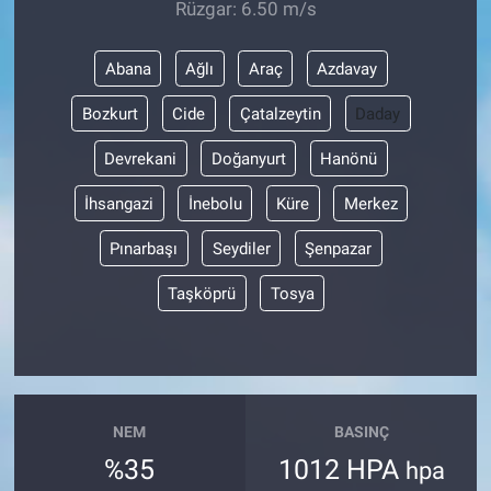
Rüzgar: 6.50 m/s
Abana
Ağlı
Araç
Azdavay
Bozkurt
Cide
Çatalzeytin
Daday
Devrekani
Doğanyurt
Hanönü
İhsangazi
İnebolu
Küre
Merkez
Pınarbaşı
Seydiler
Şenpazar
Taşköprü
Tosya
NEM
BASINÇ
%35
1012 HPA
hpa