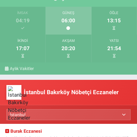
İMSAK
GÜNEŞ
ÖĞLE
04:19
06:00
13:15
İKINDI
AKŞAM
YATSI
17:07
20:20
21:54
Aylık Vakitler
İstanbul Bakırköy Nöbetçi Eczaneler
Burak Eczanesi