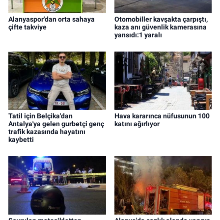
Alanyaspor'dan orta sahaya
Otomobiller kavşakta çarpıştı,
çifte takviye
kaza anı güvenlik kamerasına
yansıdı:1 yaralı
Tatil için Belçika'dan
Hava kararınca nüfusunun 100
Antalya'ya gelen gurbetçi genç
katını ağırlıyor
trafik kazasında hayatını
kaybetti