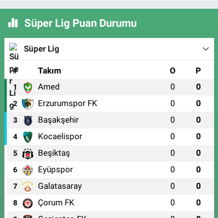
Süper Lig Puan Durumu
Süper Lig
#
Takım
O
P
Amed
0
0
1
Erzurumspor FK
0
0
2
Başakşehir
0
0
3
Kocaelispor
0
0
4
Beşiktaş
0
0
5
Eyüpspor
0
0
6
Galatasaray
0
0
7
Çorum FK
0
0
8