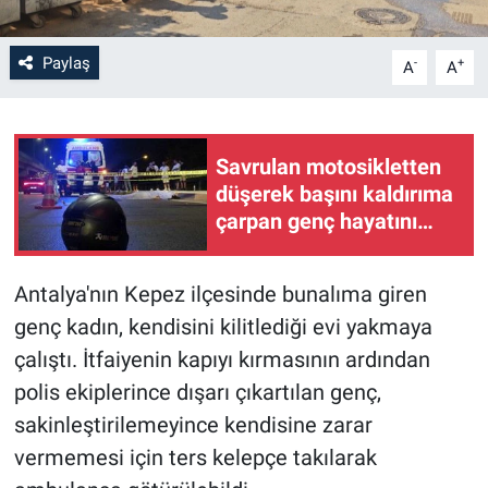
Paylaş
-
+
A
A
Savrulan motosikletten
düşerek başını kaldırıma
çarpan genç hayatını
kaybetti
Antalya'nın Kepez ilçesinde bunalıma giren
genç kadın, kendisini kilitlediği evi yakmaya
çalıştı. İtfaiyenin kapıyı kırmasının ardından
polis ekiplerince dışarı çıkartılan genç,
sakinleştirilemeyince kendisine zarar
vermemesi için ters kelepçe takılarak