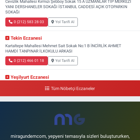
Cevizlik Mahallesi Kırmızı Şebboy Sokak 15 A UZMANLAR TIP MERKEZİ
YANI DERSHANELER SOKAĞI İSTANBUL CADDESİ AÇIK OTOPARKIN
SOKAĞI
0 (212) 583 28 03
Yol Tarifi Al
Tekin Eczanesi
Kartaltepe Mahallesi Mehmet Sait Sokak No:1 B İNCİRLİK AHMET
HAMDİ TANPINAR İLKOKULU ARKASI
0 (212) 466 01 18
Yol Tarifi Al
Yeşilyurt Eczanesi
Yeşilyurt Mahallesi Sipahioğlu Caddesi 13 B
Tüm Nöbetçi Eczaneler
0 (212) 573 15 20
Yol Tarifi Al
Akvaryum Eczanesi
Şenlikköy Mahallesi Eski Halkalı Caddesi 33 Akvaryum Yanı Akua Florya
AVMm Zemin Kat
0 (212) 574 24 20
Yol Tarifi Al
miragundemcom, yepyeni temasıyla sizleri buluştururken,