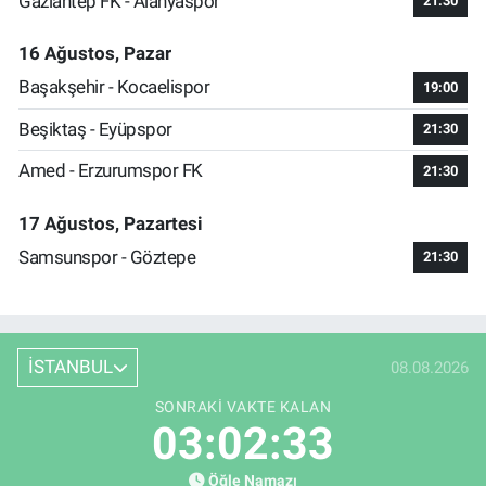
Gaziantep FK - Alanyaspor
21:30
16 Ağustos, Pazar
Başakşehir - Kocaelispor
19:00
Beşiktaş - Eyüpspor
21:30
Amed - Erzurumspor FK
21:30
17 Ağustos, Pazartesi
Samsunspor - Göztepe
21:30
İSTANBUL
08.08.2026
SONRAKI VAKTE KALAN
03:02:33
Öğle Namazı