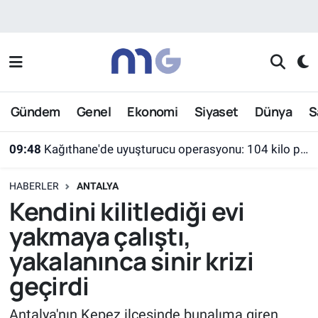
Nöbetçi Eczaneler
Hava Durumu
Gündem
Genel
Ekonomi
Siyaset
Dünya
S
İstanbul Namaz Vakitleri
09:48
Kağıthane'de uyuşturucu operasyonu: 104 kilo pregabalin ele geçirildi
Trafik Durumu
HABERLER
ANTALYA
Süper Lig Puan Durumu ve Fikstür
Kendini kilitlediği evi
yakmaya çalıştı,
Tüm Manşetler
yakalanınca sinir krizi
Son Dakika Haberleri
geçirdi
Haber Arşivi
Antalya'nın Kepez ilçesinde bunalıma giren