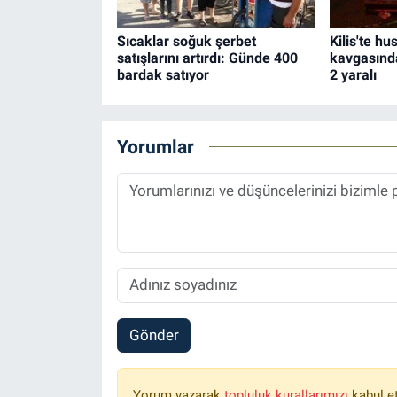
Sıcaklar soğuk şerbet
Kilis'te hu
satışlarını artırdı: Günde 400
kavgasında
bardak satıyor
2 yaralı
Yorumlar
Gönder
Yorum yazarak
topluluk kurallarımızı
kabul e