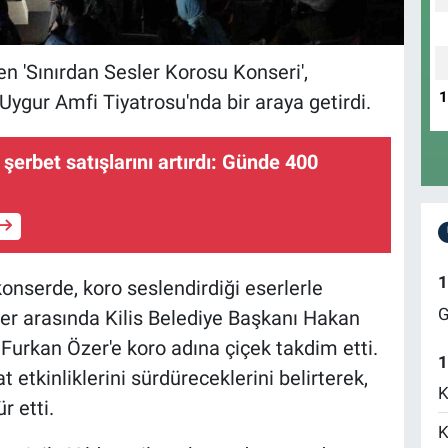
en 'Sınırdan Sesler Korosu Konseri',
Uygur Amfi Tiyatrosu'nda bir araya getirdi.
şerbet satışlarını artırdı: Günde 400
1
konserde, koro seslendirdiği eserlerle
G
onser arasında Kilis Belediye Başkanı Hakan
 Furkan Özer'e koro adına çiçek takdim etti.
1
 etkinliklerini sürdüreceklerini belirterek,
K
 etti.
K