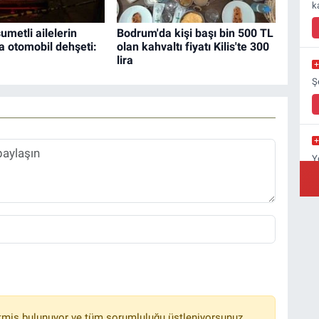
k
sumetli ailelerin
Bodrum'da kişi başı bin 500 TL
 otomobil dehşeti:
olan kahvaltı fiyatı Kilis'te 300
lira
Ş
Y
Y
A
C
Ç
tmiş bulunuyor ve tüm sorumluluğu üstleniyorsunuz.