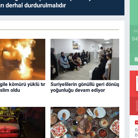
ları derhal durdurulmalıdır
İM
04
rgile kömürü yüklü tır
Suriyelilerin gönüllü geri dönüş
eslim oldu
yoğunluğu devam ediyor
O
D