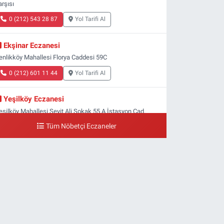
arşısı
0 (212) 543 28 87
Yol Tarifi Al
Ekşinar Eczanesi
enlikköy Mahallesi Florya Caddesi 59C
0 (212) 601 11 44
Yol Tarifi Al
Yeşilköy Eczanesi
eşilköy Mahallesi Seyit Ali Sokak 55 A İstasyon Cad.
eşilköy MADO Yan Sokağı
Tüm Nöbetçi Eczaneler
0 (212) 571 71 77
Yol Tarifi Al
Lale Eczanesi
taköy 3-4-11. Kısım Mahallesi Dr. Remzi Kazancıgil
addesi Ataköy 4.Kısım Çarşısı No:12 Ataköy 4.Kısım
arşısı
0 (212) 559 99 99
Yol Tarifi Al