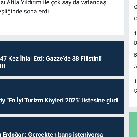
 Atila Yıldırım ile çok sayıda vatandaş
G
 eşliğinde sona erdi.
G
1
B
B
 47 Kez İhlal Etti: Gazze’de 38 Filistinli
ti
A
1
S
y "En İyi Turizm Köyleri 2025" listesine girdi
Erdoğan: Gerçekten barış isteniyorsa