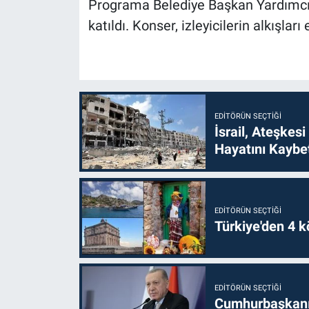
Programa Belediye Başkan Yardımcısı
katıldı. Konser, izleyicilerin alkışları
EDITÖRÜN SEÇTIĞI
İsrail, Ateşkesi
Hayatını Kaybet
EDITÖRÜN SEÇTIĞI
Türkiye'den 4 kö
EDITÖRÜN SEÇTIĞI
Cumhurbaşkanı 