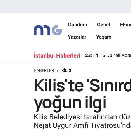
Nöbetçi Eczaneler
Gündem
Genel
Eko
Yazarlar
Yaşam
Hava Durumu
İstanbul Namaz Vakitleri
İstanbul Haberleri
23:14
16 Daireli Apa
Trafik Durumu
HABERLER
KILIS
Kilis'te 'Sın
Süper Lig Puan Durumu ve Fikstür
yoğun ilgi
Tüm Manşetler
Son Dakika Haberleri
Kilis Belediyesi tarafından dü
Nejat Uygur Amfi Tiyatrosu'nda
Haber Arşivi