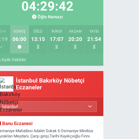
04:29:41
Öğle Namazı
SAK
GÜNEŞ
ÖĞLE
İKINDI
AKŞAM
YATSI
:19
06:00
13:15
17:07
20:20
21:54
Aylık Vakitler
İstanbul Bakırköy Nöbetçi
Eczaneler
Banu Eczanesi
smaniye Mahallesi Adalet Sokak 6 Osmaniye Minibüs
urakları Meydanı, Çarşı girişi,Tarihi Kayıkçıoğlu Fırını