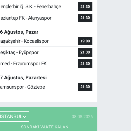
ençlerbirliği S.K. - Fenerbahçe
21:30
aziantep FK - Alanyaspor
21:30
6 Ağustos, Pazar
aşakşehir - Kocaelispor
19:00
eşiktaş - Eyüpspor
21:30
med - Erzurumspor FK
21:30
7 Ağustos, Pazartesi
amsunspor - Göztepe
21:30
İSTANBUL
08.08.2026
SONRAKI VAKTE KALAN