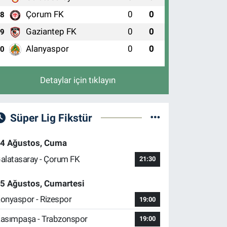
Çorum FK
0
0
8
Gaziantep FK
0
0
9
Alanyaspor
0
0
10
Detaylar için tıklayın
Süper Lig Fikstür
4 Ağustos, Cuma
alatasaray - Çorum FK
21:30
5 Ağustos, Cumartesi
onyaspor - Rizespor
19:00
asımpaşa - Trabzonspor
19:00