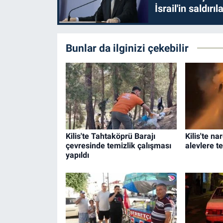
İsrail'in saldırı
Bunlar da ilginizi çekebilir
Kilis'te Tahtaköprü Barajı
Kilis'te na
çevresinde temizlik çalışması
alevlere t
yapıldı