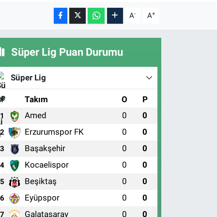
-
+
A
A
Süper Lig Puan Durumu
Süper Lig
#
Takım
O
P
Amed
0
0
1
Erzurumspor FK
0
0
2
Başakşehir
0
0
3
Kocaelispor
0
0
4
Beşiktaş
0
0
5
Eyüpspor
0
0
6
Galatasaray
0
0
7