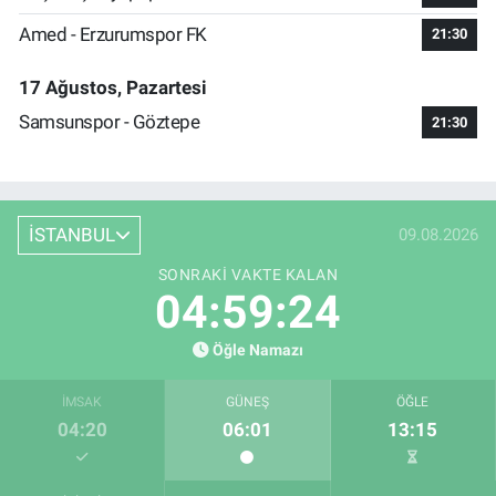
Amed - Erzurumspor FK
21:30
17 Ağustos, Pazartesi
Samsunspor - Göztepe
21:30
İSTANBUL
09.08.2026
SONRAKI VAKTE KALAN
04:59:24
Öğle Namazı
İMSAK
GÜNEŞ
ÖĞLE
04:20
06:01
13:15