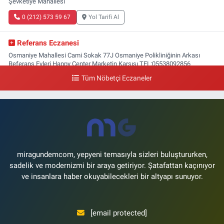
Şevketiye Mahallesi
0 (212) 573 59 67
Yol Tarifi Al
Referans Eczanesi
Osmaniye Mahallesi Cami Sokak 77J Osmaniye Polikliniğinin Arkası
Referans Evleri Happy Center Marketin Karşısı TEL:05538092856
Tüm Nöbetçi Eczaneler
0 (212) 809 28 56
Yol Tarifi Al
Bayraktar Eczanesi
Şenlikköy Mahallesi Harman Sokak 43 4B Flyinn Avm yaya girişi karşısı,
Mali Kuaför yanı .
0 (212) 573 11 12
Yol Tarifi Al
miragundemcom, yepyeni temasıyla sizleri buluştururken,
sadelik ve modernizmi bir araya getiriyor. Şatafattan kaçınıyor
ve insanlara haber okuyabilecekleri bir altyapı sunuyor.
[email protected]