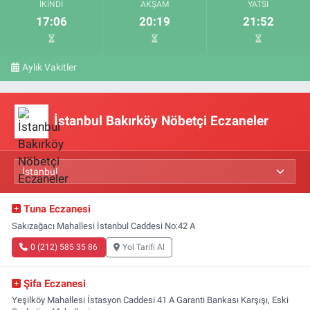
İKINDI
AKŞAM
YATSI
17:06
20:19
21:52
Aylık Vakitler
İstanbul Bakırköy Nöbetçi Eczaneler
Tuna Eczanesi
Sakızağacı Mahallesi İstanbul Caddesi No:42 A
0 (212) 585 35 86
Yol Tarifi Al
Şifa Eczanesi
Yeşilköy Mahallesi İstasyon Caddesi 41 A Garanti Bankası Karşışı, Eski