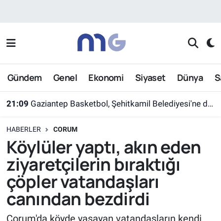
Nöbetçi Eczaneler
Hava Durumu
Gündem
Genel
Ekonomi
Siyaset
Dünya
S
İstanbul Namaz Vakitleri
21:09
Gaziantep Basketbol, Şehitkamil Belediyesi'ne devredildi
Trafik Durumu
HABERLER
CORUM
Süper Lig Puan Durumu ve Fikstür
Köylüler yaptı, akın eden
ziyaretçilerin bıraktığı
Tüm Manşetler
çöpler vatandaşları
Son Dakika Haberleri
canından bezdirdi
Haber Arşivi
Çorum'da köyde yaşayan vatandaşların kendi