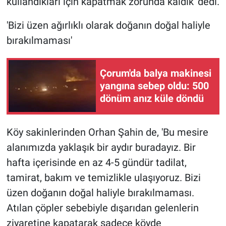
kullandıkları için kapatmak zorunda kaldık' dedi.
'Bizi üzen ağırlıklı olarak doğanın doğal haliyle
bırakılmaması'
Çorum'da balya makinesi
yangına sebep oldu: 500
dönüm anız küle döndü
Köy sakinlerinden Orhan Şahin de, 'Bu mesire
alanımızda yaklaşık bir aydır buradayız. Bir
hafta içerisinde en az 4-5 gündür tadilat,
tamirat, bakım ve temizlikle ulaşıyoruz. Bizi
üzen doğanın doğal haliyle bırakılmaması.
Atılan çöpler sebebiyle dışarıdan gelenlerin
ziyaretine kapatarak sadece köyde