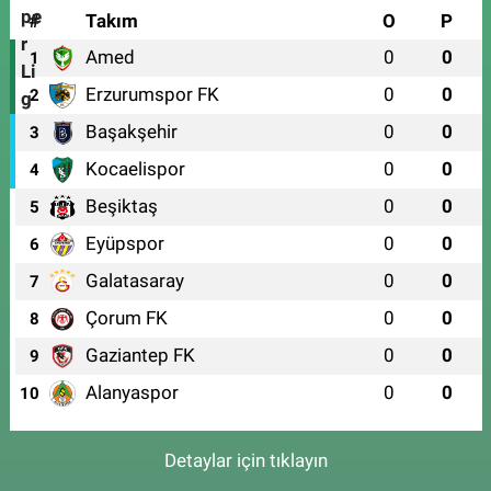
#
Takım
O
P
Amed
0
0
1
Erzurumspor FK
0
0
2
Başakşehir
0
0
3
Kocaelispor
0
0
4
Beşiktaş
0
0
5
Eyüpspor
0
0
6
Galatasaray
0
0
7
Çorum FK
0
0
8
Gaziantep FK
0
0
9
Alanyaspor
0
0
10
Detaylar için tıklayın