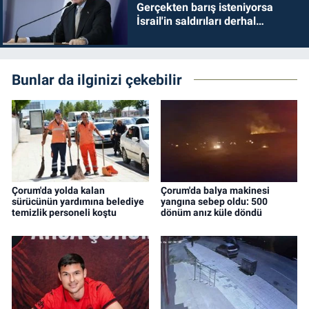
Gerçekten barış isteniyorsa
İsrail'in saldırıları derhal
durdurulmalıdır
Bunlar da ilginizi çekebilir
Çorum'da yolda kalan
Çorum'da balya makinesi
sürücünün yardımına belediye
yangına sebep oldu: 500
temizlik personeli koştu
dönüm anız küle döndü