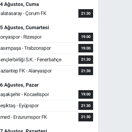
4 Ağustos, Cuma
alatasaray - Çorum FK
21:30
5 Ağustos, Cumartesi
onyaspor - Rizespor
19:00
asımpaşa - Trabzonspor
19:00
ençlerbirliği S.K. - Fenerbahçe
21:30
aziantep FK - Alanyaspor
21:30
6 Ağustos, Pazar
aşakşehir - Kocaelispor
19:00
eşiktaş - Eyüpspor
21:30
med - Erzurumspor FK
21:30
7 Ağustos, Pazartesi