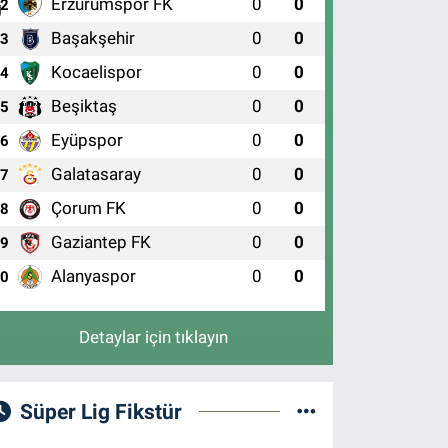
Erzurumspor FK
0
0
2
Başakşehir
0
0
3
Kocaelispor
0
0
4
Beşiktaş
0
0
5
Eyüpspor
0
0
6
Galatasaray
0
0
7
Çorum FK
0
0
8
Gaziantep FK
0
0
9
Alanyaspor
0
0
10
Detaylar için tıklayın
Süper Lig Fikstür