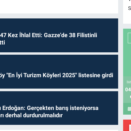
S
 47 Kez İhlal Etti: Gazze’de 38 Filistinli
ti
y "En İyi Turizm Köyleri 2025" listesine girdi
İM
04
Erdoğan: Gerçekten barış isteniyorsa
ları derhal durdurulmalıdır