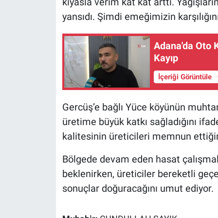
kıyasla verim kat kat arttı. Yağışla
yansıdı. Şimdi emeğimizin karşılığını
Adana'da Oto K
Kayıp
İçeriği Görüntüle
Gercüş’e bağlı Yüce köyünün muhtarı
üretime büyük katkı sağladığını ifa
kalitesinin üreticileri memnun ettiğin
Bölgede devam eden hasat çalışma
beklenirken, üreticiler bereketli g
sonuçlar doğuracağını umut ediyor.