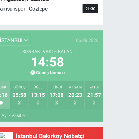
amsunspor - Göztepe
21:30
İSTANBUL
06.08.2026
SONRAKI VAKTE KALAN
14:57
Güneş Namazı
SAK
GÜNEŞ
ÖĞLE
İKINDI
AKŞAM
YATSI
:16
05:58
13:15
17:08
20:23
21:57
Aylık Vakitler
İstanbul Bakırköy Nöbetçi