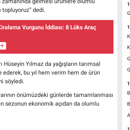
rın zamanında gelmesi ürünlere olumlu
1
 topluyoruz” dedi.
G
iralama Vurgunu İddiası: 8 Lüks Araç
1
K
K
G
 Hüseyin Yılmaz da yağışların tarımsal
G
de ederek, bu yıl hem verim hem de ürün
i söyledi.
1
B
larının önümüzdeki günlerde tamamlanması
eçen sezonun ekonomik açıdan da olumlu
B
A
1