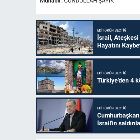
Muhabir:
CUNDULLAH ŞAYIK
EDITÖRÜN SEÇTIĞI
İsrail, Ateşkesi
Hayatını Kaybet
EDITÖRÜN SEÇTIĞI
Türkiye'den 4 kö
EDITÖRÜN SEÇTIĞI
Cumhurbaşkanı 
İsrail'in saldırı