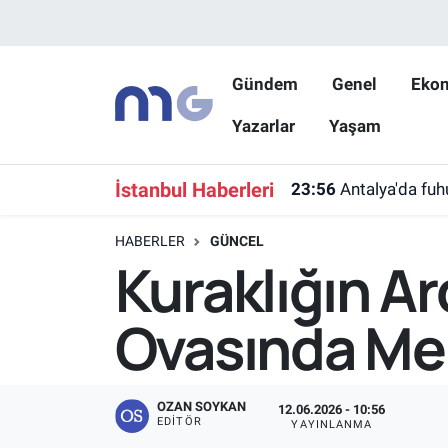
Nöbetçi Eczaneler
Gündem
Genel
Eko
Yazarlar
Yaşam
Hava Durumu
İstanbul Namaz Vakitleri
İstanbul Haberleri
23:56
Antalya'da fu
Trafik Durumu
HABERLER
GÜNCEL
Kuraklığın A
Süper Lig Puan Durumu ve Fikstür
Ovasında Mer
Tüm Manşetler
Son Dakika Haberleri
OZAN SOYKAN
12.06.2026 - 10:56
EDITÖR
YAYINLANMA
Haber Arşivi