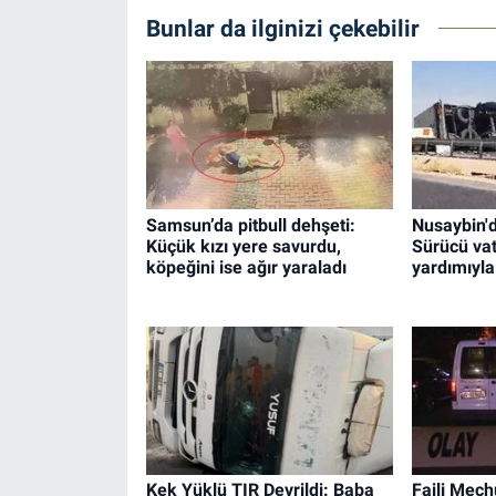
Bunlar da ilginizi çekebilir
Samsun’da pitbull dehşeti:
Nusaybin'd
Küçük kızı yere savurdu,
Sürücü va
köpeğini ise ağır yaraladı
yardımıyla 
Kek Yüklü TIR Devrildi: Baba
Faili Meçh