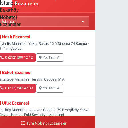
Eczaneler
Nazlı Eczanesi
eytinlik Mahallesi Yakut Sokak 10 A Sinema 74 Karşısı -
TT'nin Çaprazı
0 (212) 599 12 12
Yol Tarifi Al
Buket Eczanesi
artaltepe Mahallesi Terakki Caddesi 51A
0 (212) 542 42 39
Yol Tarifi Al
Ufuk Eczanesi
eşilköy Mahallesi İstasyon Caddesi 79 E Yeşilköy Kahve
ünyası Karşısı, Eski Şevketiye Mahallesi
Tüm Nöbetçi Eczaneler
0 (212) 663 03 25
Yol Tarifi Al