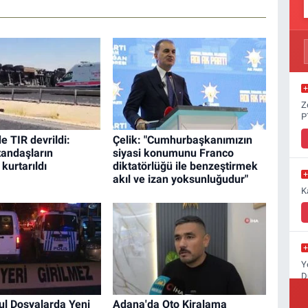
Z
P
e TIR devrildi:
Çelik: "Cumhurbaşkanımızın
tandaşların
siyasi konumunu Franco
kurtarıldı
diktatörlüğü ile benzeştirmek
akıl ve izan yoksunluğudur"
K
Y
D
ul Dosyalarda Yeni
Adana'da Oto Kiralama