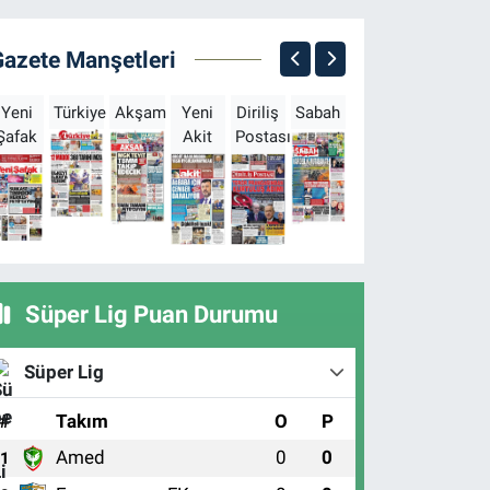
Gazete Manşetleri
Yeni
Türkiye
Akşam
Yeni
Diriliş
Sabah
Milliyet
Hürriyet
T
Şafak
Akit
Postası
Süper Lig Puan Durumu
Süper Lig
#
Takım
O
P
Amed
0
0
1