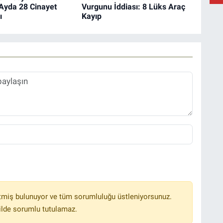
Ayda 28 Cinayet
Vurgunu İddiası: 8 Lüks Araç
ı
Kayıp
B
K
tmiş bulunuyor ve tüm sorumluluğu üstleniyorsunuz.
ilde sorumlu tutulamaz.