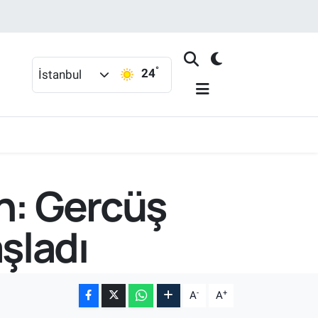
°
24
İstanbul
n: Gercüş
şladı
-
+
A
A