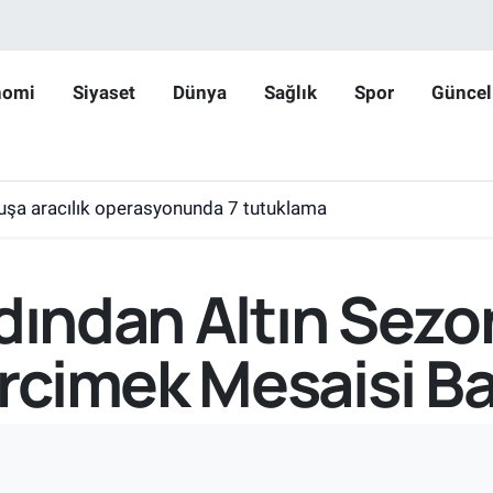
nomi
Siyaset
Dünya
Sağlık
Spor
Güncel
huşa aracılık operasyonunda 7 tutuklama
rdından Altın Sezo
cimek Mesaisi Ba