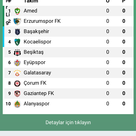
#
Takım
O
P
Amed
0
0
1
Erzurumspor FK
0
0
2
Başakşehir
0
0
3
Kocaelispor
0
0
4
Beşiktaş
0
0
5
Eyüpspor
0
0
6
Galatasaray
0
0
7
Çorum FK
0
0
8
Gaziantep FK
0
0
9
Alanyaspor
0
0
10
Detaylar için tıklayın