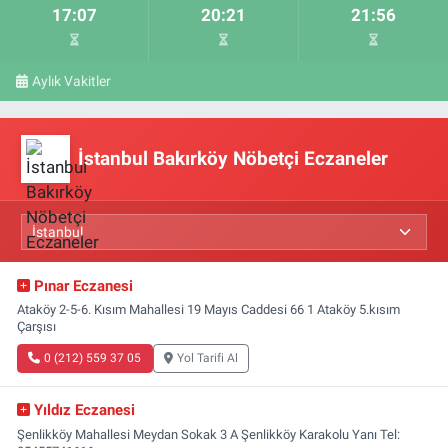
17:07
20:21
21:56
Aylık Vakitler
İstanbul Bakırköy Nöbetçi Eczaneler
Pınar Eczanesi
Ataköy 2-5-6. Kısım Mahallesi 19 Mayıs Caddesi 66 1 Ataköy 5.kısım
Çarşısı
0 (212) 559 37 05
Yol Tarifi Al
Yıldız Eczanesi
Şenlikköy Mahallesi Meydan Sokak 3 A Şenlikköy Karakolu Yanı Tel: