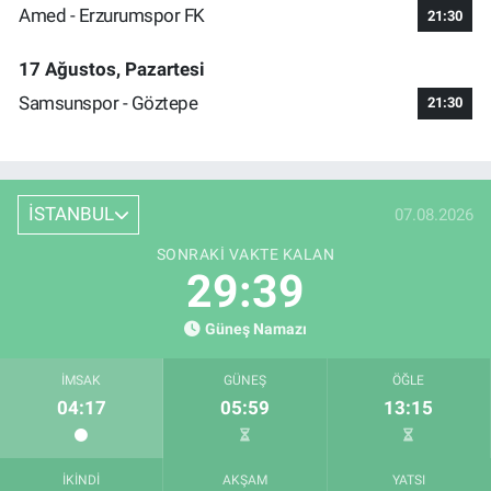
Amed - Erzurumspor FK
21:30
17 Ağustos, Pazartesi
Samsunspor - Göztepe
21:30
İSTANBUL
07.08.2026
SONRAKI VAKTE KALAN
29:38
Güneş Namazı
İMSAK
GÜNEŞ
ÖĞLE
04:17
05:59
13:15
İKINDI
AKŞAM
YATSI