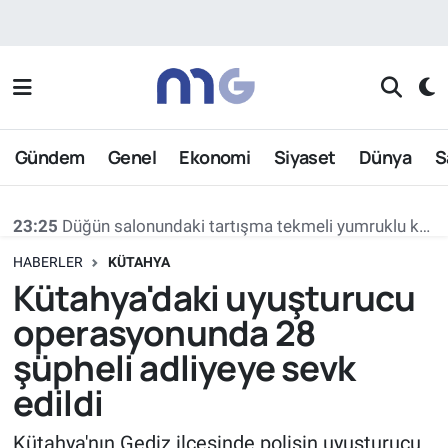
Nöbetçi Eczaneler
Hava Durumu
Gündem
Genel
Ekonomi
Siyaset
Dünya
S
İstanbul Namaz Vakitleri
23:25
Düğün salonundaki tartışma tekmeli yumruklu kavgaya dönüştü
Trafik Durumu
HABERLER
KÜTAHYA
Süper Lig Puan Durumu ve Fikstür
Kütahya'daki uyuşturucu
operasyonunda 28
Tüm Manşetler
şüpheli adliyeye sevk
Son Dakika Haberleri
edildi
Haber Arşivi
Kütahya'nın Gediz ilçesinde polisin uyuşturucu