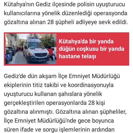
Kütahya'nın Gediz ilçesinde polisin uyuşturucu
kullanıcılarına yönelik düzenlediği operasyonda
gözaltına alınan 28 şüpheli adliyeye sevk edildi.
Kütahya'da bir yanda
düğün coşkusu bir yanda
hastane telaşı
Gediz'de dün akşam İlçe Emniyet Müdürlüğü
ekiplerinin titiz takibi ve koordinasyonuyla
uyuşturucu kullanan şahıslara yönelik
gerçekleştirilen operasyonlarda 28 kişi
gözaltına alınmıştı. Gözaltına alınan şüpheliler,
İlçe Emniyet Müdürlüğü'nde gece boyunca
süren ifade ve sorgu işlemlerinin ardından