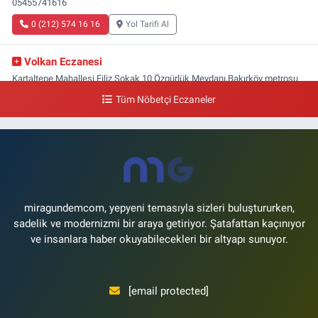
05455741616
0 (212) 574 16 16
Yol Tarifi Al
Volkan Eczanesi
Kartaltepe Mahallesi Filiz Sokak 10 Özgürlük Meydanı,Bakırköy metrosu
çıkışı,Kız meslek lisesi sokağı aşağısı
Tüm Nöbetçi Eczaneler
0 (533) 496 36 65
Yol Tarifi Al
Yeni Hayat Eczanesi
Yeşilköy Mahallesi Doğruyol Sokak 7 A Dürümcü Baba'nın Bir Alt
Sokağı,Bitez Dondurmacısının Sokağı
0 (212) 663 11 97
Yol Tarifi Al
miragundemcom, yepyeni temasıyla sizleri buluştururken,
sadelik ve modernizmi bir araya getiriyor. Şatafattan kaçınıyor
ve insanlara haber okuyabilecekleri bir altyapı sunuyor.
[email protected]