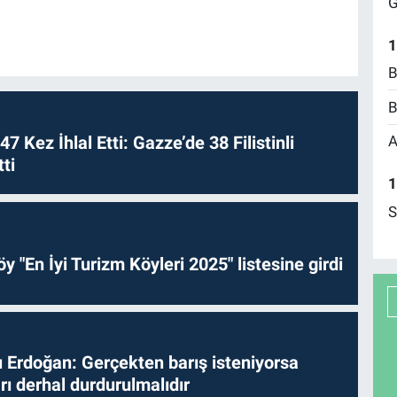
G
1
B
B
 47 Kez İhlal Etti: Gazze’de 38 Filistinli
A
ti
1
S
y "En İyi Turizm Köyleri 2025" listesine girdi
Erdoğan: Gerçekten barış isteniyorsa
ları derhal durdurulmalıdır