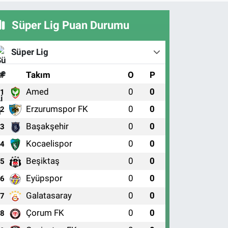
Süper Lig Puan Durumu
Süper Lig
#
Takım
O
P
Amed
0
0
1
Erzurumspor FK
0
0
2
Başakşehir
0
0
3
Kocaelispor
0
0
4
Beşiktaş
0
0
5
Eyüpspor
0
0
6
Galatasaray
0
0
7
Çorum FK
0
0
8