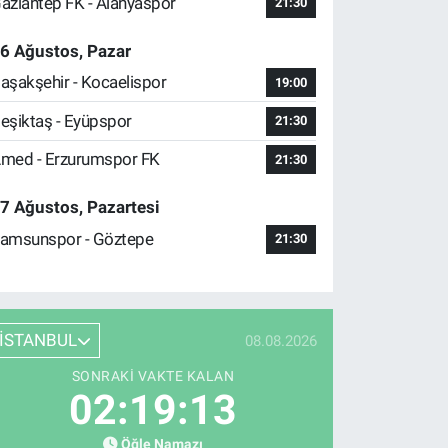
aziantep FK - Alanyaspor
21:30
6 Ağustos, Pazar
aşakşehir - Kocaelispor
19:00
eşiktaş - Eyüpspor
21:30
med - Erzurumspor FK
21:30
7 Ağustos, Pazartesi
amsunspor - Göztepe
21:30
İSTANBUL
08.08.2026
SONRAKI VAKTE KALAN
02:19:12
Öğle Namazı