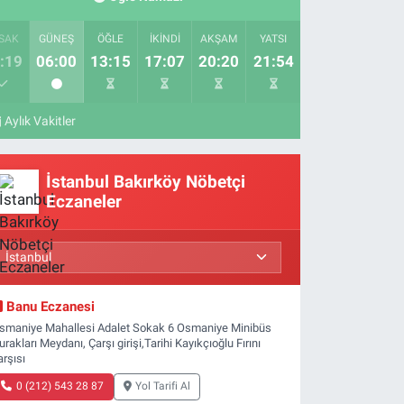
SAK
GÜNEŞ
ÖĞLE
İKINDI
AKŞAM
YATSI
:19
06:00
13:15
17:07
20:20
21:54
Aylık Vakitler
İstanbul Bakırköy Nöbetçi
Eczaneler
Banu Eczanesi
smaniye Mahallesi Adalet Sokak 6 Osmaniye Minibüs
urakları Meydanı, Çarşı girişi,Tarihi Kayıkçıoğlu Fırını
arşısı
0 (212) 543 28 87
Yol Tarifi Al