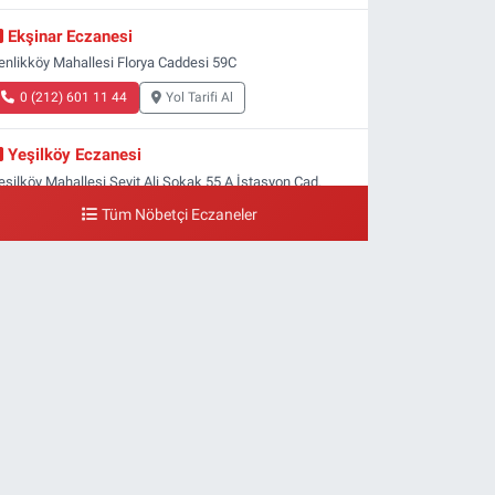
Ekşinar Eczanesi
enlikköy Mahallesi Florya Caddesi 59C
0 (212) 601 11 44
Yol Tarifi Al
Yeşilköy Eczanesi
eşilköy Mahallesi Seyit Ali Sokak 55 A İstasyon Cad.
eşilköy MADO Yan Sokağı
Tüm Nöbetçi Eczaneler
0 (212) 571 71 77
Yol Tarifi Al
Lale Eczanesi
taköy 3-4-11. Kısım Mahallesi Dr. Remzi Kazancıgil
addesi Ataköy 4.Kısım Çarşısı No:12 Ataköy 4.Kısım
arşısı
0 (212) 559 99 99
Yol Tarifi Al