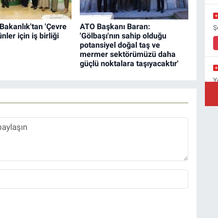
Bakanlık'tan 'Çevre
ATO Başkanı Baran:
Ş
ünler için iş birliği
'Gölbaşı'nın sahip olduğu
potansiyel doğal taş ve
mermer sektörümüzü daha
güçlü noktalara taşıyacaktır'
Y
Y
A
C
Ç