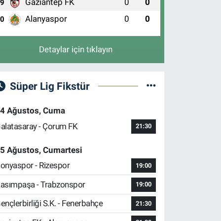
Gaziantep FK
0
0
9
Alanyaspor
0
0
10
Detaylar için tıklayın
Süper Lig Fikstür
4 Ağustos, Cuma
alatasaray - Çorum FK
21:30
5 Ağustos, Cumartesi
onyaspor - Rizespor
19:00
asımpaşa - Trabzonspor
19:00
ençlerbirliği S.K. - Fenerbahçe
21:30