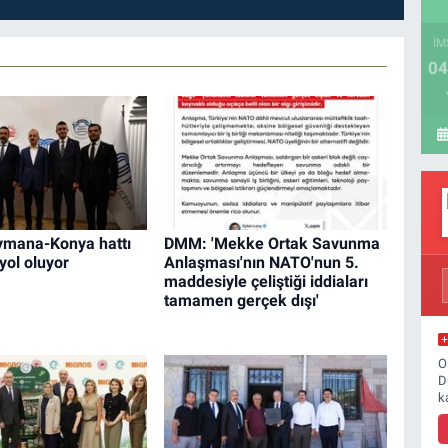
İM
04
aymana-Konya hattı
DMM: 'Mekke Ortak Savunma
yol oluyor
Anlaşması'nın NATO'nun 5.
maddesiyle çeliştiği iddiaları
tamamen gerçek dışı'
O
D
k