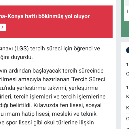
na-Konya hattı bölünmüş yol oluyor
Sınavı (LGS) tercih süreci için öğrenci ve
ığını duyurdu.
1
avın ardından başlayacak tercih sürecinde
G
erilmesi amacıyla hazırlanan 'Tercih Süreci
zu'nda yerleştirme takvimi, yerleştirme
1
ürleri, tercih işlemleri ve tercih işlemlerine
K
dığı belirtildi. Kılavuzda fen lisesi, sosyal
K
olu imam hatip lisesi, mesleki ve teknik
G
e spor lisesi gibi okul türlerine ilişkin