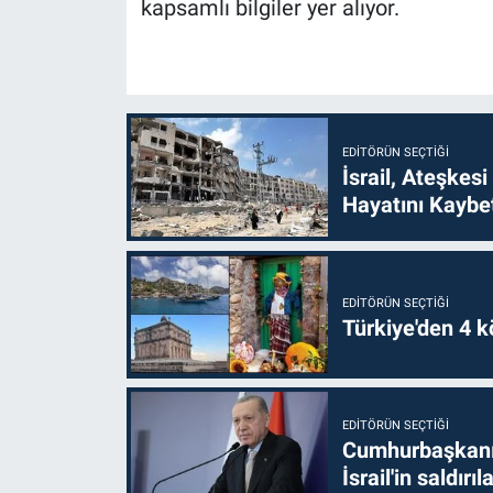
kapsamlı bilgiler yer alıyor.
EDITÖRÜN SEÇTIĞI
İsrail, Ateşkesi
Hayatını Kaybet
EDITÖRÜN SEÇTIĞI
Türkiye'den 4 kö
EDITÖRÜN SEÇTIĞI
Cumhurbaşkanı 
İsrail'in saldırı