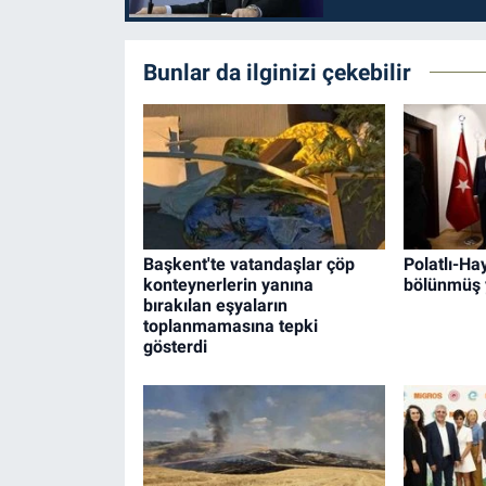
Bunlar da ilginizi çekebilir
Başkent'te vatandaşlar çöp
Polatlı-H
konteynerlerin yanına
bölünmüş 
bırakılan eşyaların
toplanmamasına tepki
gösterdi