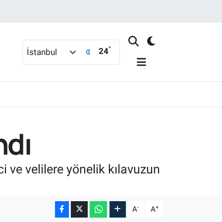
°
24
İstanbul
ndı
i ve velilere yönelik kılavuzun
-
+
A
A