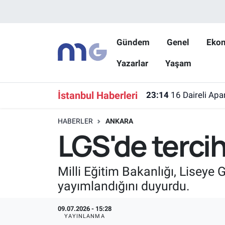
Nöbetçi Eczaneler
Gündem
Genel
Eko
Yazarlar
Yaşam
Hava Durumu
İstanbul Namaz Vakitleri
İstanbul Haberleri
23:14
16 Daireli Apa
Trafik Durumu
HABERLER
ANKARA
LGS'de tercih
Süper Lig Puan Durumu ve Fikstür
Tüm Manşetler
Milli Eğitim Bakanlığı, Liseye 
yayımlandığını duyurdu.
Son Dakika Haberleri
09.07.2026 - 15:28
Haber Arşivi
YAYINLANMA