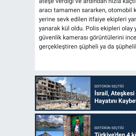
ateşe verdiği ve ardından hızla kaçtı
aracı tamamen sararken, otomobil ku
yerine sevk edilen itfaiye ekipleri y
yanarak kül oldu. Polis ekipleri olay
güvenlik kamerası görüntülerini inc
gerçekleştiren şüpheli ya da şüpheli
EDITÖRÜN SEÇTIĞI
İsrail, Ateşkesi
Hayatını Kaybet
EDITÖRÜN SEÇTIĞI
Türkiye'den 4 kö