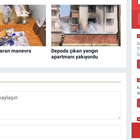
C
T
taran manevra
Depoda çıkan yangın
C
apartmanı yakıyordu
K
A
Y