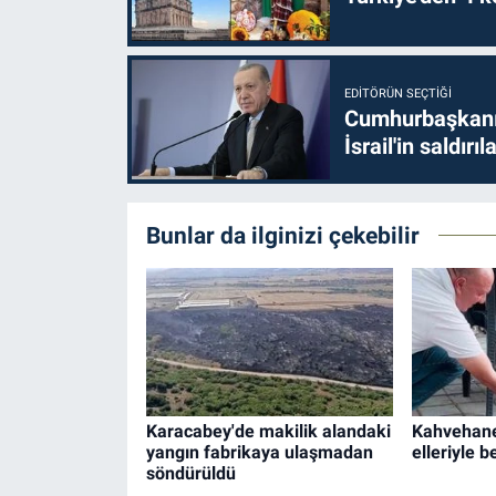
EDITÖRÜN SEÇTIĞI
Cumhurbaşkanı 
İsrail'in saldırı
Bunlar da ilginizi çekebilir
Karacabey'de makilik alandaki
Kahvehane
yangın fabrikaya ulaşmadan
elleriyle b
söndürüldü