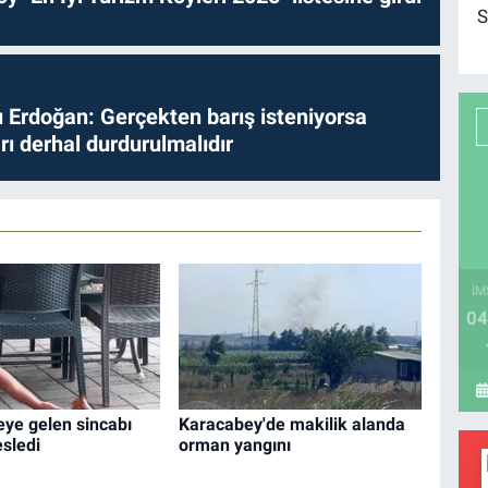
S
Erdoğan: Gerçekten barış isteniyorsa
ları derhal durdurulmalıdır
İM
04
ye gelen sincabı
Karacabey'de makilik alanda
esledi
orman yangını