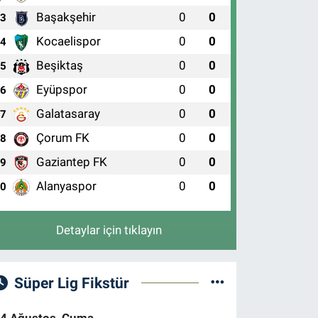
Başakşehir
0
0
3
Kocaelispor
0
0
4
Beşiktaş
0
0
5
Eyüpspor
0
0
6
Galatasaray
0
0
7
Çorum FK
0
0
8
Gaziantep FK
0
0
9
Alanyaspor
0
0
10
Detaylar için tıklayın
Süper Lig Fikstür