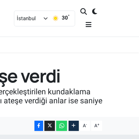
°
30
İstanbul
şe verdi
gerçekleştirilen kundaklama
ateşe verdiği anlar ise saniye
-
+
A
A