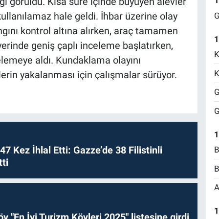
1
ğı görüldü. Kısa süre içinde büyüyen alevler
llanılamaz hale geldi. İhbar üzerine olay
G
angını kontrol altına alırken, araç tamamen
1
 yerinde geniş çaplı inceleme başlatırken,
K
elemeye aldı. Kundaklama olayını
K
lerin yakalanması için çalışmalar sürüyor.
G
G
1
 47 Kez İhlal Etti: Gazze’de 38 Filistinli
B
ti
B
A
1
y "En İyi Turizm Köyleri 2025" listesine girdi