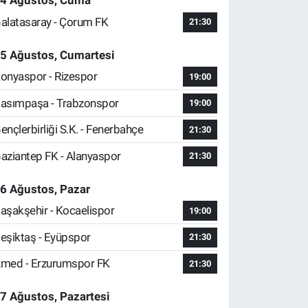
4 Ağustos, Cuma
alatasaray - Çorum FK
21:30
5 Ağustos, Cumartesi
onyaspor - Rizespor
19:00
asımpaşa - Trabzonspor
19:00
ençlerbirliği S.K. - Fenerbahçe
21:30
aziantep FK - Alanyaspor
21:30
6 Ağustos, Pazar
aşakşehir - Kocaelispor
19:00
eşiktaş - Eyüpspor
21:30
med - Erzurumspor FK
21:30
7 Ağustos, Pazartesi