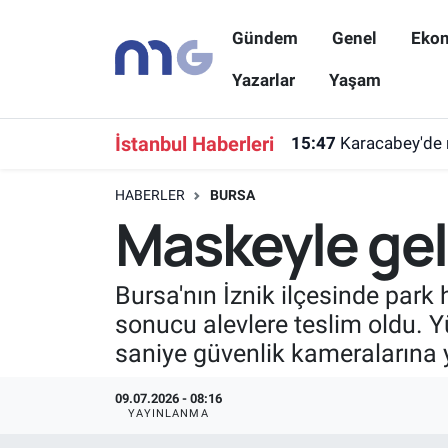
Gündem
Genel
Eko
Nöbetçi Eczaneler
Yazarlar
Yaşam
Hava Durumu
İstanbul Haberleri
15:47
Karacabey'de 
İstanbul Namaz Vakitleri
HABERLER
BURSA
Maskeyle geld
Trafik Durumu
Süper Lig Puan Durumu ve Fikstür
Bursa'nın İznik ilçesinde park
sonucu alevlere teslim oldu. Y
Tüm Manşetler
saniye güvenlik kameralarına 
Son Dakika Haberleri
09.07.2026 - 08:16
YAYINLANMA
Haber Arşivi