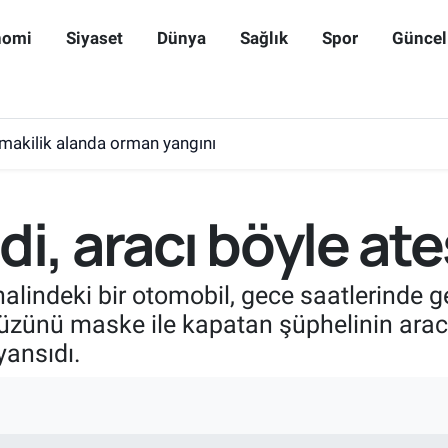
nomi
Siyaset
Dünya
Sağlık
Spor
Güncel
makilik alanda orman yangını
i, aracı böyle ate
 halindeki bir otomobil, gece saatlerinde 
üzünü maske ile kapatan şüphelinin aracı 
yansıdı.