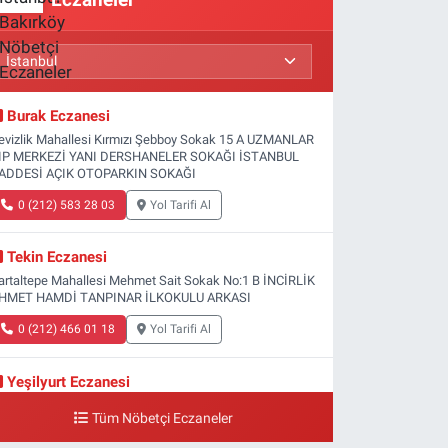
Burak Eczanesi
evizlik Mahallesi Kırmızı Şebboy Sokak 15 A UZMANLAR
IP MERKEZİ YANI DERSHANELER SOKAĞI İSTANBUL
ADDESİ AÇIK OTOPARKIN SOKAĞI
0 (212) 583 28 03
Yol Tarifi Al
Tekin Eczanesi
artaltepe Mahallesi Mehmet Sait Sokak No:1 B İNCİRLİK
HMET HAMDİ TANPINAR İLKOKULU ARKASI
0 (212) 466 01 18
Yol Tarifi Al
Yeşilyurt Eczanesi
eşilyurt Mahallesi Sipahioğlu Caddesi 13 B
Tüm Nöbetçi Eczaneler
0 (212) 573 15 20
Yol Tarifi Al