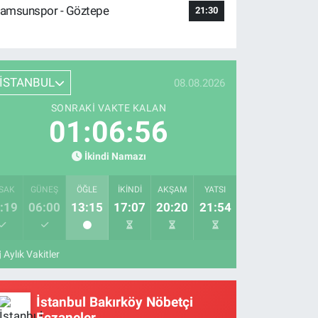
amsunspor - Göztepe
21:30
İSTANBUL
08.08.2026
SONRAKI VAKTE KALAN
01:06:55
İkindi Namazı
SAK
GÜNEŞ
ÖĞLE
İKINDI
AKŞAM
YATSI
:19
06:00
13:15
17:07
20:20
21:54
Aylık Vakitler
İstanbul Bakırköy Nöbetçi
Eczaneler