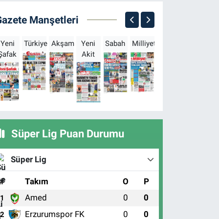
Gazete Manşetleri
Yeni
Türkiye
Akşam
Yeni
Sabah
Milliyet
Hürriyet
Türkgün
Şafak
Akit
B
Süper Lig Puan Durumu
Süper Lig
#
Takım
O
P
Amed
0
0
1
Erzurumspor FK
0
0
2