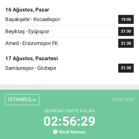
16 Ağustos, Pazar
Başakşehir - Kocaelispor
19:00
Beşiktaş - Eyüpspor
21:30
Amed - Erzurumspor FK
21:30
17 Ağustos, Pazartesi
Samsunspor - Göztepe
21:30
İSTANBUL
06.08.2026
SONRAKI VAKTE KALAN
02:56:28
İkindi Namazı