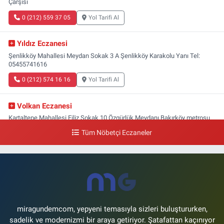
Çarşısı
0 (212) 559 37 05
Yol Tarifi Al
Yıldız Eczanesi
Şenlikköy Mahallesi Meydan Sokak 3 A Şenlikköy Karakolu Yanı Tel:
05455741616
0 (212) 574 16 16
Yol Tarifi Al
Volkan Eczanesi
Kartaltepe Mahallesi Filiz Sokak 10 Özgürlük Meydanı,Bakırköy metrosu
çıkışı,Kız meslek lisesi sokağı aşağısı
Tüm Nöbetçi Eczaneler
0 (533) 496 36 65
Yol Tarifi Al
Yeni Hayat Eczanesi
Yeşilköy Mahallesi Doğruyol Sokak 7 A Dürümcü Baba'nın Bir Alt
Sokağı,Bitez Dondurmacısının Sokağı
0 (212) 663 11 97
Yol Tarifi Al
miragundemcom, yepyeni temasıyla sizleri buluştururken,
sadelik ve modernizmi bir araya getiriyor. Şatafattan kaçınıyor