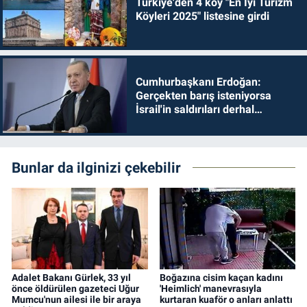
Türkiye'den 4 köy "En İyi Turizm
Köyleri 2025" listesine girdi
Cumhurbaşkanı Erdoğan:
Gerçekten barış isteniyorsa
İsrail'in saldırıları derhal
durdurulmalıdır
Bunlar da ilginizi çekebilir
Adalet Bakanı Gürlek, 33 yıl
Boğazına cisim kaçan kadını
önce öldürülen gazeteci Uğur
'Heimlich' manevrasıyla
Mumcu'nun ailesi ile bir araya
kurtaran kuaför o anları anlattı