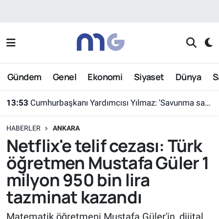
Nöbetçi Eczaneler
Hava Durumu
Gündem
Genel
Ekonomi
Siyaset
Dünya
S
İstanbul Namaz Vakitleri
13:53
Cumhurbaşkanı Yardımcısı Yılmaz: 'Savunma sanayiinde hedefimiz en kısa sürede ülkemizi ilk 10 ihracatçı ülke arasına sokmak'
Trafik Durumu
HABERLER
ANKARA
Süper Lig Puan Durumu ve Fikstür
Netflix'e telif cezası: Türk
öğretmen Mustafa Güler 1
Tüm Manşetler
milyon 950 bin lira
Son Dakika Haberleri
tazminat kazandı
Haber Arşivi
Matematik öğretmeni Mustafa Güler'in, dijital