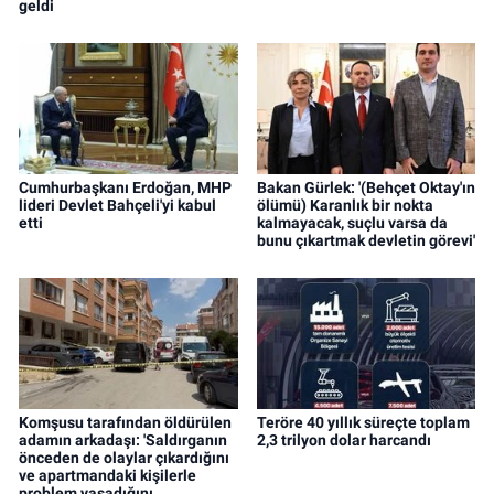
geldi
Cumhurbaşkanı Erdoğan, MHP
Bakan Gürlek: '(Behçet Oktay'ın
lideri Devlet Bahçeli'yi kabul
ölümü) Karanlık bir nokta
etti
kalmayacak, suçlu varsa da
bunu çıkartmak devletin görevi'
Komşusu tarafından öldürülen
Teröre 40 yıllık süreçte toplam
adamın arkadaşı: 'Saldırganın
2,3 trilyon dolar harcandı
önceden de olaylar çıkardığını
ve apartmandaki kişilerle
problem yaşadığını