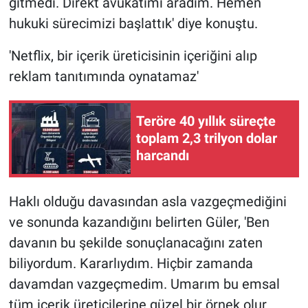
gitmedi. Direkt avukatımı aradım. Hemen
hukuki sürecimizi başlattık' diye konuştu.
'Netflix, bir içerik üreticisinin içeriğini alıp
reklam tanıtımında oynatamaz'
Teröre 40 yıllık süreçte
toplam 2,3 trilyon dolar
harcandı
Haklı olduğu davasından asla vazgeçmediğini
ve sonunda kazandığını belirten Güler, 'Ben
davanın bu şekilde sonuçlanacağını zaten
biliyordum. Kararlıydım. Hiçbir zamanda
davamdan vazgeçmedim. Umarım bu emsal
tüm içerik üreticilerine güzel bir örnek olur.