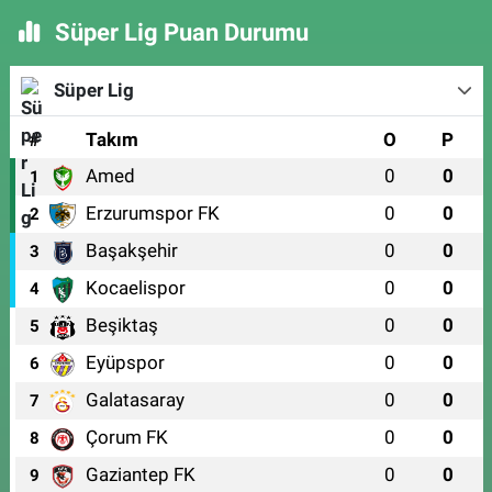
Süper Lig Puan Durumu
Süper Lig
#
Takım
O
P
Amed
0
0
1
Erzurumspor FK
0
0
2
Başakşehir
0
0
3
Kocaelispor
0
0
4
Beşiktaş
0
0
5
Eyüpspor
0
0
6
Galatasaray
0
0
7
Çorum FK
0
0
8
Gaziantep FK
0
0
9