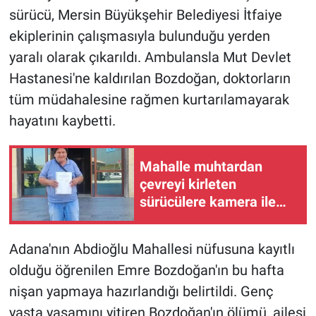
sürücü, Mersin Büyükşehir Belediyesi İtfaiye
ekiplerinin çalışmasıyla bulunduğu yerden
yaralı olarak çıkarıldı. Ambulansla Mut Devlet
Hastanesi'ne kaldırılan Bozdoğan, doktorların
tüm müdahalesine rağmen kurtarılamayarak
hayatını kaybetti.
Mahalle muhtardan
çevreyi kirleten
sürücülere kamera ile
ceza talebi
Adana'nın Abdioğlu Mahallesi nüfusuna kayıtlı
olduğu öğrenilen Emre Bozdoğan'ın bu hafta
nişan yapmaya hazırlandığı belirtildi. Genç
yaşta yaşamını yitiren Bozdoğan'ın ölümü, ailesi