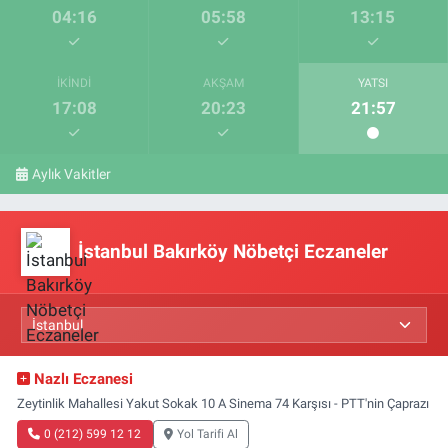
04:16
05:58
13:15
İKINDI
AKŞAM
YATSI
17:08
20:23
21:57
Aylık Vakitler
İstanbul Bakırköy Nöbetçi Eczaneler
Nazlı Eczanesi
Zeytinlik Mahallesi Yakut Sokak 10 A Sinema 74 Karşısı - PTT'nin Çaprazı
0 (212) 599 12 12
Yol Tarifi Al