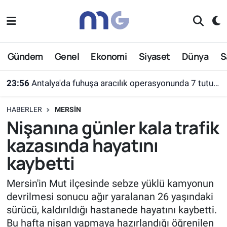
Nöbetçi Eczaneler
Gündem
Genel
Ekonomi
Siyaset
Dünya
S
Hava Durumu
23:56
Antalya'da fuhuşa aracılık operasyonunda 7 tutuklama
İstanbul Namaz Vakitleri
HABERLER
MERSIN
Trafik Durumu
Nişanına günler kala trafik
kazasında hayatını
Süper Lig Puan Durumu ve Fikstür
kaybetti
Tüm Manşetler
Mersin'in Mut ilçesinde sebze yüklü kamyonun
Son Dakika Haberleri
devrilmesi sonucu ağır yaralanan 26 yaşındaki
sürücü, kaldırıldığı hastanede hayatını kaybetti.
Haber Arşivi
Bu hafta nişan yapmaya hazırlandığı öğrenilen