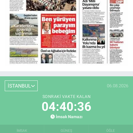
İSTANBUL
06.08.2026
SONRAKI VAKTE KALAN
04:40:35
İmsak Namazı
İMSAK
GÜNEŞ
ÖĞLE