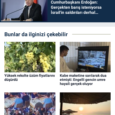
Cumhurbaşkanı Erdoğan:
Gerçekten barış isteniyorsa
İsrail'in saldırıları derhal
durdurulmalıdır
Bunlar da ilginizi çekebilir
Yüksek rekolte üzüm fiyatlarını
Kabe maketine sarılarak dua
düşürdü
etmişti: Engelli gencin umre
hayali gerçek oluyor