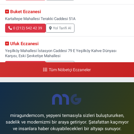
Buket Eczanesi
Kartaltepe Mahallesi Terakki Caddesi 51A
0 (212) 542 42 39
Yol Tarifi Al
Ufuk Eczanesi
Yeşilköy Mahallesi İstasyon Caddesi 79 E Yeşilköy Kahve Dünyası
Karşısı, Eski Şevketiye Mahallesi
0 (212) 663 03 25
Yol Tarifi Al
Tüm Nöbetçi Eczaneler
Nimet Eczanesi
Basınköy Mahallesi Yan Sokak 1-1 A Şenlikköy Polis Karakolu Karşısı Elit
Tıp Merkezi Yanı
0 (534) 498 40 82
Yol Tarifi Al
miragundemcom, yepyeni temasıyla sizleri buluştururken,
sadelik ve modernizmi bir araya getiriyor. Şatafattan kaçınıyor
ve insanlara haber okuyabilecekleri bir altyapı sunuyor.