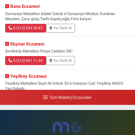
Banu Eczanesi
Osmaniye Mahallesi Adalet Sokak 6 Osmaniye Minibüs Durakları
Meydanı, Çarşı girişi,Tarihi Kayıkçıoğlu Fırını karşısı
0 (212) 543 28 87
Yol Tarifi Al
Ekşinar Eczanesi
Şenlikköy Mahallesi Florya Caddesi 59C
0 (212) 601 11 44
Yol Tarifi Al
Yeşilköy Eczanesi
Yeşilköy Mahallesi Seyit Ali Sokak 55 A İstasyon Cad. Yeşilköy MADO
Yan Sokağı
Tüm Nöbetçi Eczaneler
0 (212) 571 71 77
Yol Tarifi Al
Lale Eczanesi
Ataköy 3-4-11. Kısım Mahallesi Dr. Remzi Kazancıgil Caddesi Ataköy
4.Kısım Çarşısı No:12 Ataköy 4.Kısım Çarşısı