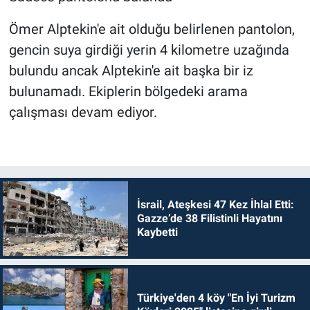
Ömer Alptekin'e ait olduğu belirlenen pantolon,
gencin suya girdiği yerin 4 kilometre uzağında
bulundu ancak Alptekin'e ait başka bir iz
bulunamadı. Ekiplerin bölgedeki arama
çalışması devam ediyor.
İsrail, Ateşkesi 47 Kez İhlal Etti:
Gazze’de 38 Filistinli Hayatını
Kaybetti
Türkiye'den 4 köy "En İyi Turizm