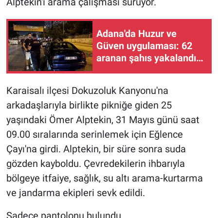
Alptekin'i arama çalışması sürüyor.
Adana'da Huzur ve
Güven uygulaması: 62
aranan şahıs yakalandı,
3 milyon 924 bin TL ceza
kesildi
Karaisalı ilçesi Dokuzoluk Kanyonu'na
arkadaşlarıyla birlikte pikniğe giden 25
yaşındaki Ömer Alptekin, 31 Mayıs günü saat
09.00 sıralarında serinlemek için Eğlence
Çayı'na girdi. Alptekin, bir süre sonra suda
gözden kayboldu. Çevredekilerin ihbarıyla
bölgeye itfaiye, sağlık, su altı arama-kurtarma
ve jandarma ekipleri sevk edildi.
Sadece pantolonu bulundu