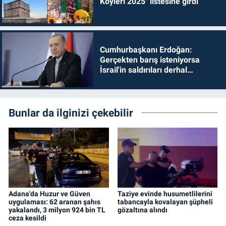
Köyleri 2025" listesine girdi
Cumhurbaşkanı Erdoğan:
Gerçekten barış isteniyorsa
İsrail'in saldırıları derhal
durdurulmalıdır
Bunlar da ilginizi çekebilir
Adana'da Huzur ve Güven
Taziye evinde husumetlilerini
uygulaması: 62 aranan şahıs
tabancayla kovalayan şüpheli
yakalandı, 3 milyon 924 bin TL
gözaltına alındı
ceza kesildi