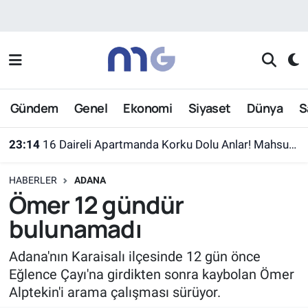
Nöbetçi Eczaneler
Hava Durumu
Gündem
Genel
Ekonomi
Siyaset
Dünya
S
İstanbul Namaz Vakitleri
23:14
16 Daireli Apartmanda Korku Dolu Anlar! Mahsur Kalanlar Kurtarıldı
Trafik Durumu
HABERLER
ADANA
Süper Lig Puan Durumu ve Fikstür
Ömer 12 gündür
bulunamadı
Tüm Manşetler
Adana'nın Karaisalı ilçesinde 12 gün önce
Son Dakika Haberleri
Eğlence Çayı'na girdikten sonra kaybolan Ömer
Alptekin'i arama çalışması sürüyor.
Haber Arşivi