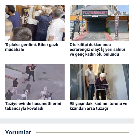
'S plaka' gerilimi: Biber gazlı
Oto kilitçi dükkanında
müdahale
esrarengiz olay: İş yeri sahibi
ve genç kadın ölü bulundu
Taziye evinde husumetlilerini
95 yaşındaki kadının torunu ve
tabancayla kovaladı
kızından arsa tuzağı
Yorumlar