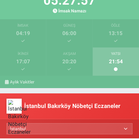
05:27:56
İmsak Namazı
İMSAK
GÜNEŞ
ÖĞLE
04:19
06:00
13:15
İKINDI
AKŞAM
YATSI
17:07
20:20
21:54
Aylık Vakitler
İstanbul Bakırköy Nöbetçi Eczaneler