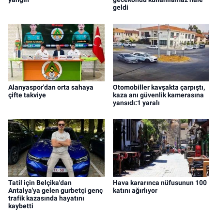
geldi
Alanyaspor'dan orta sahaya
Otomobiller kavşakta çarpıştı,
çifte takviye
kaza anı güvenlik kamerasına
yansıdı:1 yaralı
Tatil için Belçika'dan
Hava kararınca nüfusunun 100
Antalya'ya gelen gurbetçi genç
katını ağırlıyor
trafik kazasında hayatını
kaybetti