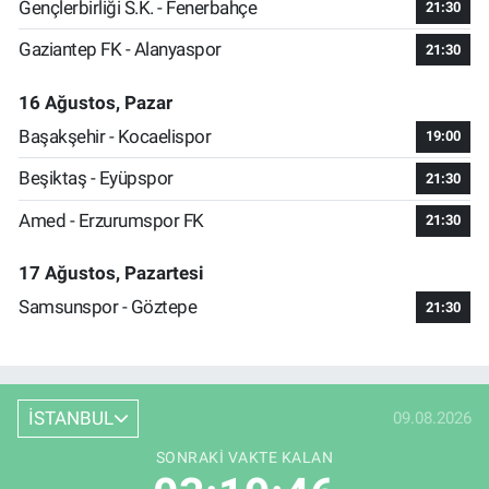
Gençlerbirliği S.K. - Fenerbahçe
21:30
Gaziantep FK - Alanyaspor
21:30
16 Ağustos, Pazar
Başakşehir - Kocaelispor
19:00
Beşiktaş - Eyüpspor
21:30
Amed - Erzurumspor FK
21:30
17 Ağustos, Pazartesi
Samsunspor - Göztepe
21:30
İSTANBUL
09.08.2026
SONRAKI VAKTE KALAN