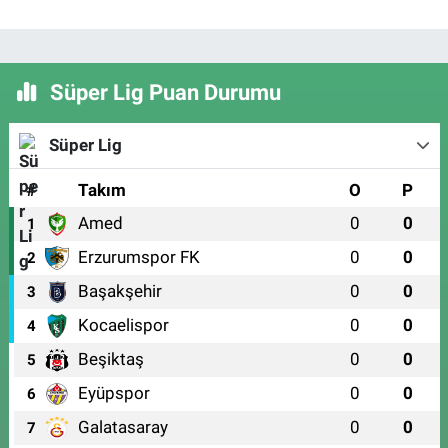
Süper Lig Puan Durumu
Süper Lig
#
Takım
O
P
Amed
0
0
1
Erzurumspor FK
0
0
2
Başakşehir
0
0
3
Kocaelispor
0
0
4
Beşiktaş
0
0
5
Eyüpspor
0
0
6
Galatasaray
0
0
7