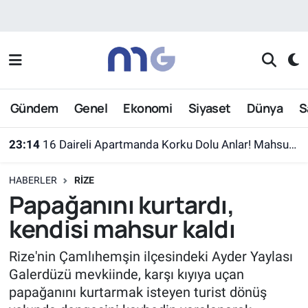
Nöbetçi Eczaneler
Hava Durumu
Gündem
Genel
Ekonomi
Siyaset
Dünya
S
İstanbul Namaz Vakitleri
23:14
16 Daireli Apartmanda Korku Dolu Anlar! Mahsur Kalanlar Kurtarıldı
Trafik Durumu
HABERLER
RIZE
Süper Lig Puan Durumu ve Fikstür
Papağanını kurtardı,
kendisi mahsur kaldı
Tüm Manşetler
Rize'nin Çamlıhemşin ilçesindeki Ayder Yaylası
Son Dakika Haberleri
Galerdüzü mevkiinde, karşı kıyıya uçan
papağanını kurtarmak isteyen turist dönüş
Haber Arşivi