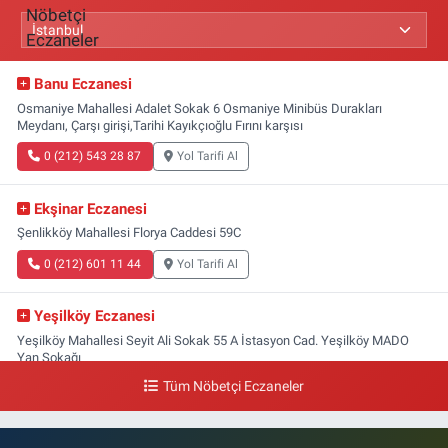
Banu Eczanesi
Osmaniye Mahallesi Adalet Sokak 6 Osmaniye Minibüs Durakları
Meydanı, Çarşı girişi,Tarihi Kayıkçıoğlu Fırını karşısı
0 (212) 543 28 87
Yol Tarifi Al
Ekşinar Eczanesi
Şenlikköy Mahallesi Florya Caddesi 59C
0 (212) 601 11 44
Yol Tarifi Al
Yeşilköy Eczanesi
Yeşilköy Mahallesi Seyit Ali Sokak 55 A İstasyon Cad. Yeşilköy MADO
Yan Sokağı
Tüm Nöbetçi Eczaneler
0 (212) 571 71 77
Yol Tarifi Al
Lale Eczanesi