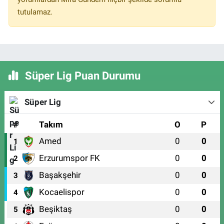
tutulamaz.
Süper Lig Puan Durumu
Süper Lig
#
Takım
O
P
Amed
0
0
1
Erzurumspor FK
0
0
2
Başakşehir
0
0
3
Kocaelispor
0
0
4
Beşiktaş
0
0
5