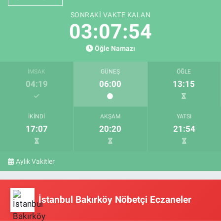
SONRAKI VAKTE KALAN
03:07:54
Öğle Namazı
İMSAK
GÜNEŞ
ÖĞLE
04:19
06:00
13:15
İKINDI
AKŞAM
YATSI
17:07
20:20
21:54
Aylık Vakitler
İstanbul Bakırköy Nöbetçi Eczaneler