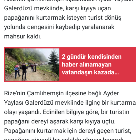
Galerdüzü mevkiinde, karşı kıyıya uçan
papağanını kurtarmak isteyen turist dönüş
yolunda dengesini kaybedip yaralanarak
mahsur kaldı.
2 gündür kendisinden
haber alınamayan
vatandaşın kazada
hayatını kaybettiği
ortaya çıktı
Rize'nin Çamlıhemşin ilçesine bağlı Ayder
Yaylası Galerdüzü mevkiinde ilginç bir kurtarma
olayı yaşandı. Edinilen bilgiye göre, bir turistin
papağanı dereyi aşarak karşı kıyıya uçtu.
Papağanını kurtarmak için dereyi geçen turist,
papağanı güvenli bir şekilde almayı başardı.