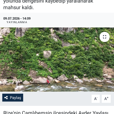
yolunda dengesini kaybedip yaralanarak
mahsur kaldı.
09.07.2026 - 14:09
YAYINLANMA
Paylaş
-
+
A
A
Rize'nin Çamlıhemşin ilçesindeki Ayder Yaylası