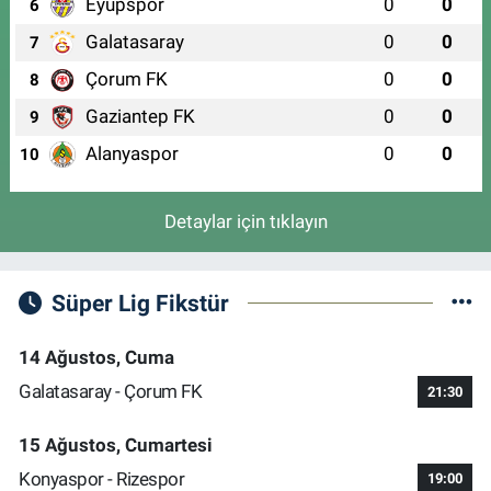
Eyüpspor
0
0
6
Galatasaray
0
0
7
Çorum FK
0
0
8
Gaziantep FK
0
0
9
Alanyaspor
0
0
10
Detaylar için tıklayın
Süper Lig Fikstür
14 Ağustos, Cuma
Galatasaray - Çorum FK
21:30
15 Ağustos, Cumartesi
Konyaspor - Rizespor
19:00