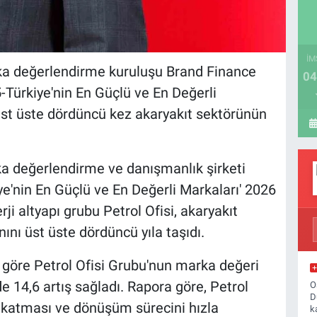
İM
rka değerlendirme kuruluşu Brand Finance
04
Türkiye'nin En Güçlü ve En Değerli
 üst üste dördüncü kez akaryakıt sektörünün
 değerlendirme ve danışmanlık şirketi
e'nin En Güçlü ve En Değerli Markaları' 2026
rji altyapı grubu Petrol Ofisi, akaryakıt
nı üst üste dördüncü yıla taşıdı.
göre Petrol Ofisi Grubu'nun marka değeri
de 14,6 artış sağladı. Rapora göre, Petrol
O
D
e katması ve dönüşüm sürecini hızla
k