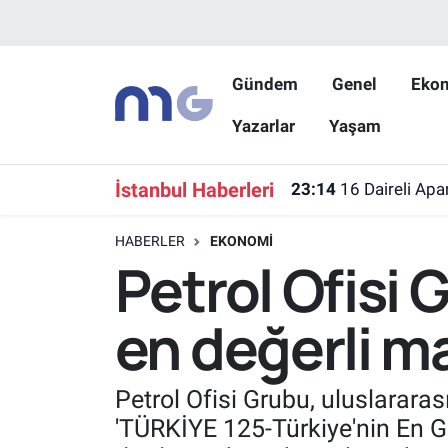
Nöbetçi Eczaneler
Gündem
Genel
Eko
Yazarlar
Yaşam
Hava Durumu
İstanbul Namaz Vakitleri
İstanbul Haberleri
23:14
16 Daireli Apa
Trafik Durumu
HABERLER
EKONOMI
Petrol Ofisi
Süper Lig Puan Durumu ve Fikstür
en değerli m
Tüm Manşetler
Son Dakika Haberleri
Petrol Ofisi Grubu, uluslarar
'TÜRKİYE 125-Türkiye'nin En Gü
Haber Arşivi