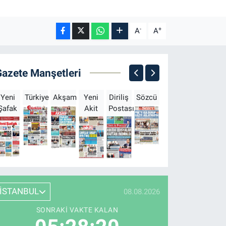
-
+
A
A
Gazete Manşetleri
Yeni
Türkiye
Akşam
Yeni
Diriliş
Sözcü
Sabah
Milliyet
H
Şafak
Akit
Postası
İSTANBUL
08.08.2026
SONRAKI VAKTE KALAN