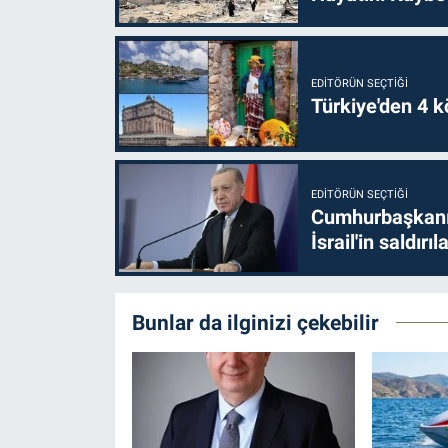
EDITÖRÜN SEÇTIĞI
Türkiye'den 4 kö
EDITÖRÜN SEÇTIĞI
Cumhurbaşkanı 
İsrail'in saldırı
Bunlar da ilginizi çekebilir