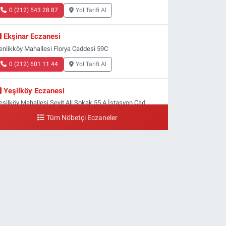
0 (212) 543 28 87
Yol Tarifi Al
Ekşinar Eczanesi
enlikköy Mahallesi Florya Caddesi 59C
0 (212) 601 11 44
Yol Tarifi Al
Yeşilköy Eczanesi
eşilköy Mahallesi Seyit Ali Sokak 55 A İstasyon Cad.
eşilköy MADO Yan Sokağı
Tüm Nöbetçi Eczaneler
0 (212) 571 71 77
Yol Tarifi Al
Lale Eczanesi
taköy 3-4-11. Kısım Mahallesi Dr. Remzi Kazancıgil
addesi Ataköy 4.Kısım Çarşısı No:12 Ataköy 4.Kısım
arşısı
0 (212) 559 99 99
Yol Tarifi Al