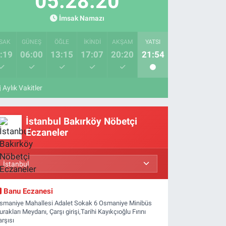
05:28:19
İmsak Namazı
SAK
GÜNEŞ
ÖĞLE
İKINDI
AKŞAM
YATSI
:19
06:00
13:15
17:07
20:20
21:54
Aylık Vakitler
İstanbul Bakırköy Nöbetçi
Eczaneler
Banu Eczanesi
smaniye Mahallesi Adalet Sokak 6 Osmaniye Minibüs
urakları Meydanı, Çarşı girişi,Tarihi Kayıkçıoğlu Fırını
arşısı