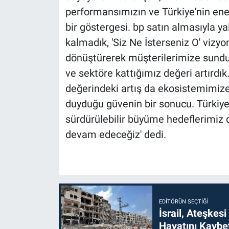
performansımızın ve Türkiye'nin ener
bir göstergesi. bp satın almasıyla y
kalmadık, 'Siz Ne İsterseniz O' vizy
dönüştürerek müşterilerimize sundu
ve sektöre kattığımız değeri artırd
değerindeki artış da ekosistemimize
duyduğu güvenin bir sonucu. Türkiye
sürdürülebilir büyüme hedeflerimi
devam edeceğiz' dedi.
EDITÖRÜN SEÇTIĞI
İsrail, Ateşkesi
Hayatını Kaybet