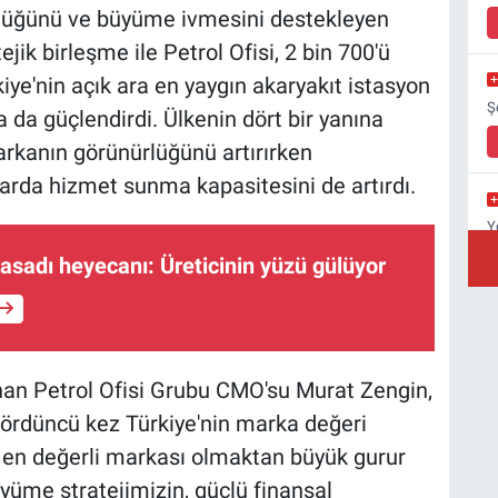
rlüğünü ve büyüme ivmesini destekleyen
ejik birleşme ile Petrol Ofisi, 2 bin 700'ü
iye'nin açık ara en yaygın akaryakıt istasyon
Ş
a güçlendirdi. Ülkenin dört bir yanına
arkanın görünürlüğünü artırırken
arda hizmet sunma kapasitesini de artırdı.
Y
Y
hasadı heyecanı: Üreticinin yüzü gülüyor
A
C
nan Petrol Ofisi Grubu CMO'su Murat Zengin,
Ç
dördüncü kez Türkiye'nin marka değeri
 en değerli markası olmaktan büyük gurur
yüme stratejimizin, güçlü finansal