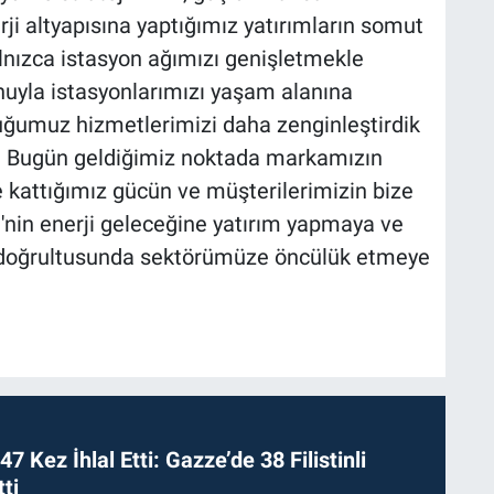
ji altyapısına yaptığımız yatırımların somut
alnızca istasyon ağımızı genişletmekle
onuyla istasyonlarımızı yaşam alanına
ğumuz hizmetlerimizi daha zenginleştirdik
ık. Bugün geldiğimiz noktada markamızın
 kattığımız gücün ve müşterilerimizin bize
'nin enerji geleceğine yatırım yapmaya ve
z doğrultusunda sektörümüze öncülük etmeye
 47 Kez İhlal Etti: Gazze’de 38 Filistinli
ti