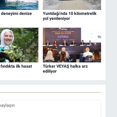
t deneyimi denize
Yuntdağı'nda 10 kilometrelik
yol yenileniyor
' fındıkta ilk hasat
Türker VEYAŞ halka arz
ediliyor