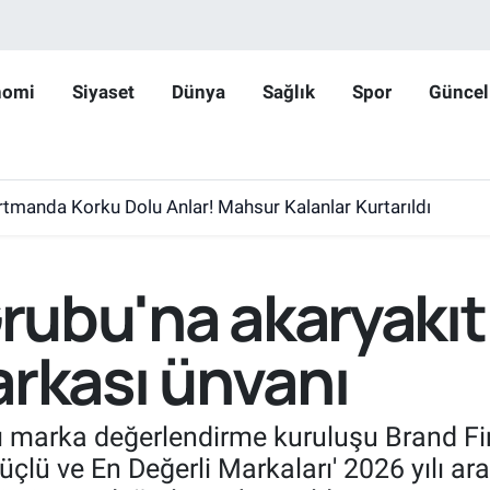
nomi
Siyaset
Dünya
Sağlık
Spor
Güncel
rtmanda Korku Dolu Anlar! Mahsur Kalanlar Kurtarıldı
 Grubu'na akaryakı
arkası ünvanı
ası marka değerlendirme kuruluşu Brand 
çlü ve En Değerli Markaları' 2026 yılı ar