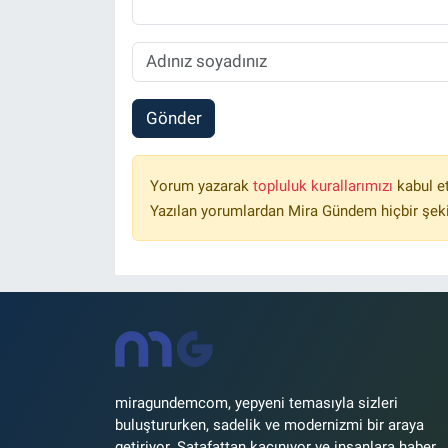
Gönder
Yorum yazarak
topluluk kurallarımızı
kabul e
Yazılan yorumlardan Mira Gündem hiçbir şek
miragundemcom, yepyeni temasıyla sizleri
buluştururken, sadelik ve modernizmi bir araya
getiriyor. Şatafattan kaçınıyor ve insanlara haber