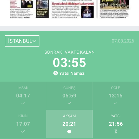
İSTANBUL
07.08.2026
SONRAKI VAKTE KALAN
03:54
Yatsı Namazı
İMSAK
GÜNEŞ
ÖĞLE
04:17
05:59
13:15
İKINDI
AKŞAM
YATSI
17:07
20:21
21:56