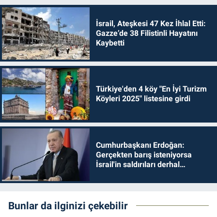
İsrail, Ateşkesi 47 Kez İhlal Etti:
Gazze’de 38 Filistinli Hayatını
Kaybetti
Türkiye'den 4 köy "En İyi Turizm
Köyleri 2025" listesine girdi
Cumhurbaşkanı Erdoğan:
Gerçekten barış isteniyorsa
İsrail'in saldırıları derhal
durdurulmalıdır
Bunlar da ilginizi çekebilir