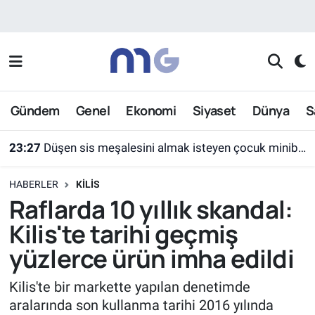
Nöbetçi Eczaneler
Hava Durumu
Gündem
Genel
Ekonomi
Siyaset
Dünya
S
İstanbul Namaz Vakitleri
23:27
Düşen sis meşalesini almak isteyen çocuk minibüsün altında kaldı
Trafik Durumu
HABERLER
KILIS
Süper Lig Puan Durumu ve Fikstür
Raflarda 10 yıllık skandal:
Kilis'te tarihi geçmiş
Tüm Manşetler
yüzlerce ürün imha edildi
Son Dakika Haberleri
Kilis'te bir markette yapılan denetimde
aralarında son kullanma tarihi 2016 yılında
Haber Arşivi