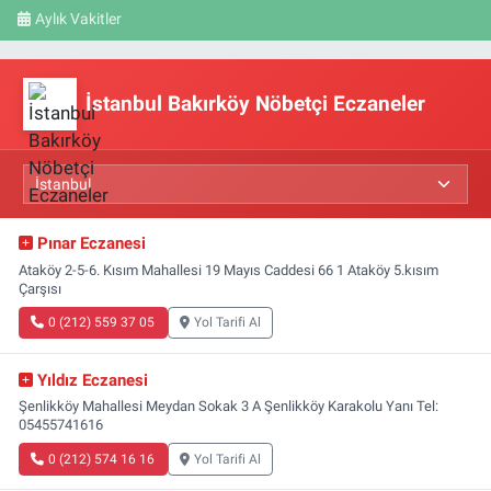
Aylık Vakitler
İstanbul Bakırköy Nöbetçi Eczaneler
Pınar Eczanesi
Ataköy 2-5-6. Kısım Mahallesi 19 Mayıs Caddesi 66 1 Ataköy 5.kısım
Çarşısı
0 (212) 559 37 05
Yol Tarifi Al
Yıldız Eczanesi
Şenlikköy Mahallesi Meydan Sokak 3 A Şenlikköy Karakolu Yanı Tel:
05455741616
0 (212) 574 16 16
Yol Tarifi Al