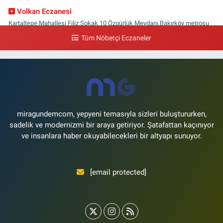
Volkan Eczanesi
Kartaltepe Mahallesi Filiz Sokak 10 Özgürlük Meydanı,Bakırköy metrosu
çıkışı,Kız meslek lisesi sokağı aşağısı
Tüm Nöbetçi Eczaneler
0 (533) 496 36 65
Yol Tarifi Al
Yeni Hayat Eczanesi
Yeşilköy Mahallesi Doğruyol Sokak 7 A Dürümcü Baba'nın Bir Alt
Sokağı,Bitez Dondurmacısının Sokağı
0 (212) 663 11 97
Yol Tarifi Al
miragundemcom, yepyeni temasıyla sizleri buluştururken,
sadelik ve modernizmi bir araya getiriyor. Şatafattan kaçınıyor
ve insanlara haber okuyabilecekleri bir altyapı sunuyor.
[email protected]