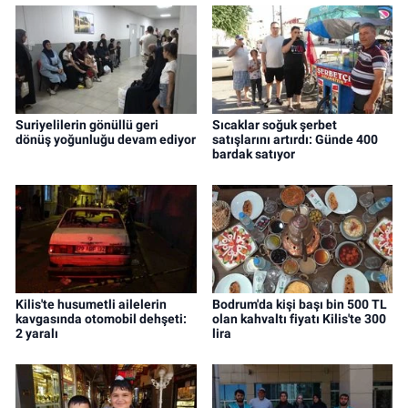
Suriyelilerin gönüllü geri
Sıcaklar soğuk şerbet
dönüş yoğunluğu devam ediyor
satışlarını artırdı: Günde 400
bardak satıyor
Kilis'te husumetli ailelerin
Bodrum'da kişi başı bin 500 TL
kavgasında otomobil dehşeti:
olan kahvaltı fiyatı Kilis'te 300
2 yaralı
lira