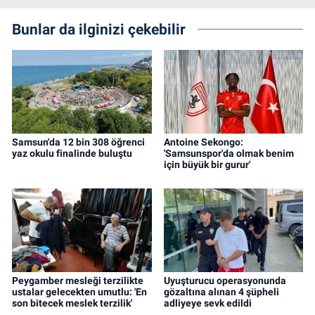
Bunlar da ilginizi çekebilir
Samsun'da 12 bin 308 öğrenci
Antoine Sekongo:
yaz okulu finalinde buluştu
'Samsunspor'da olmak benim
için büyük bir gurur'
Peygamber mesleği terzilikte
Uyuşturucu operasyonunda
ustalar gelecekten umutlu: 'En
gözaltına alınan 4 şüpheli
son bitecek meslek terzilik'
adliyeye sevk edildi