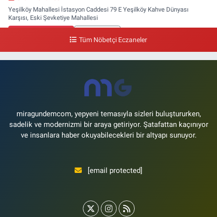
Yeşilköy Mahallesi İstasyon Caddesi 79 E Yeşilköy Kahve Dünyası
Karşısı, Eski Şevketiye Mahallesi
0 (212) 663 03 25
Yol Tarifi Al
Tüm Nöbetçi Eczaneler
Nimet Eczanesi
Basınköy Mahallesi Yan Sokak 1-1 A Şenlikköy Polis Karakolu Karşısı Elit
Tıp Merkezi Yanı
0 (534) 498 40 82
Yol Tarifi Al
miragundemcom, yepyeni temasıyla sizleri buluştururken,
sadelik ve modernizmi bir araya getiriyor. Şatafattan kaçınıyor
ve insanlara haber okuyabilecekleri bir altyapı sunuyor.
[email protected]