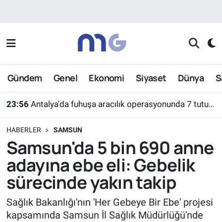
Nöbetçi Eczaneler
Hava Durumu
Gündem
Genel
Ekonomi
Siyaset
Dünya
S
İstanbul Namaz Vakitleri
23:56
Antalya'da fuhuşa aracılık operasyonunda 7 tutuklama
Trafik Durumu
HABERLER
SAMSUN
Süper Lig Puan Durumu ve Fikstür
Samsun'da 5 bin 690 anne
adayına ebe eli: Gebelik
Tüm Manşetler
sürecinde yakın takip
Son Dakika Haberleri
Sağlık Bakanlığı'nın 'Her Gebeye Bir Ebe' projesi
kapsamında Samsun İl Sağlık Müdürlüğü'nde
Haber Arşivi