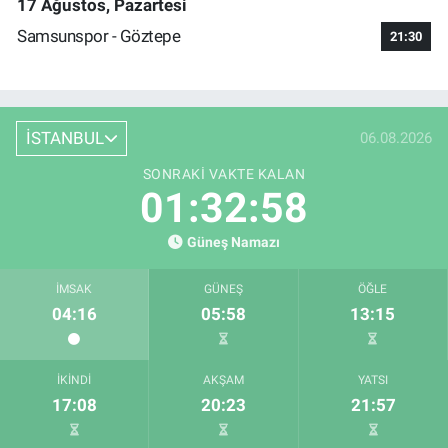
17 Ağustos, Pazartesi
Samsunspor - Göztepe
21:30
İSTANBUL
06.08.2026
SONRAKI VAKTE KALAN
01:32:57
Güneş Namazı
İMSAK
GÜNEŞ
ÖĞLE
04:16
05:58
13:15
İKINDI
AKŞAM
YATSI
17:08
20:23
21:57