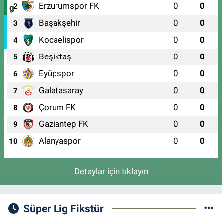
Erzurumspor FK
0
0
2
Başakşehir
0
0
3
Kocaelispor
0
0
4
Beşiktaş
0
0
5
Eyüpspor
0
0
6
Galatasaray
0
0
7
Çorum FK
0
0
8
Gaziantep FK
0
0
9
Alanyaspor
0
0
10
Detaylar için tıklayın
Süper Lig Fikstür