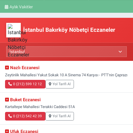
Aylık Vakitler
İstanbul Bakırköy Nöbetçi Eczaneler
Nazlı Eczanesi
Zeytinlik Mahallesi Yakut Sokak 10 A Sinema 74 Karşısı - PTT'nin Çaprazı
0 (212) 599 12 12
Yol Tarifi Al
Buket Eczanesi
Kartaltepe Mahallesi Terakki Caddesi 51A
0 (212) 542 42 39
Yol Tarifi Al
Ufuk Eczanesi