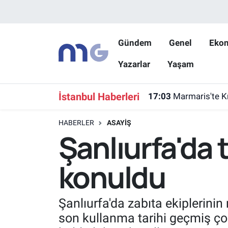
Nöbetçi Eczaneler
Gündem
Genel
Eko
Yazarlar
Yaşam
Hava Durumu
İstanbul Namaz Vakitleri
İstanbul Haberleri
17:03
Marmaris'te K
Trafik Durumu
HABERLER
ASAYIŞ
Şanlıurfa'da 
Süper Lig Puan Durumu ve Fikstür
konuldu
Tüm Manşetler
Son Dakika Haberleri
Şanlıurfa'da zabıta ekiplerinin
son kullanma tarihi geçmiş çok 
Haber Arşivi