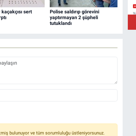
r kaçakçısı sert
Polise saldırıp görevini
Y
ptı
yaptırmayan 2 şüpheli
Y
tutuklandı
A
C
Ç
tmiş bulunuyor ve tüm sorumluluğu üstleniyorsunuz.