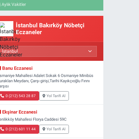
Aylık Vakitler
İstanbul Bakırköy Nöbetçi
Eczaneler
Banu Eczanesi
smaniye Mahallesi Adalet Sokak 6 Osmaniye Minibüs
urakları Meydanı, Çarşı girişi,Tarihi Kayıkçıoğlu Fırını
arşısı
0 (212) 543 28 87
Yol Tarifi Al
Ekşinar Eczanesi
enlikköy Mahallesi Florya Caddesi 59C
0 (212) 601 11 44
Yol Tarifi Al