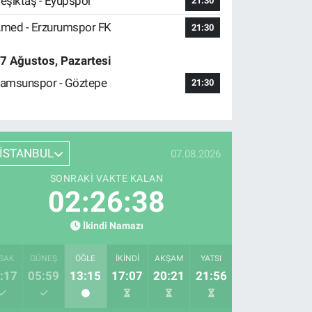
eşiktaş - Eyüpspor
21:30
med - Erzurumspor FK
21:30
7 Ağustos, Pazartesi
amsunspor - Göztepe
21:30
İSTANBUL
07.08.2026
SONRAKI VAKTE KALAN
02:26:37
İkindi Namazı
SAK
GÜNEŞ
ÖĞLE
İKINDI
AKŞAM
YATSI
:17
05:59
13:15
17:07
20:21
21:56