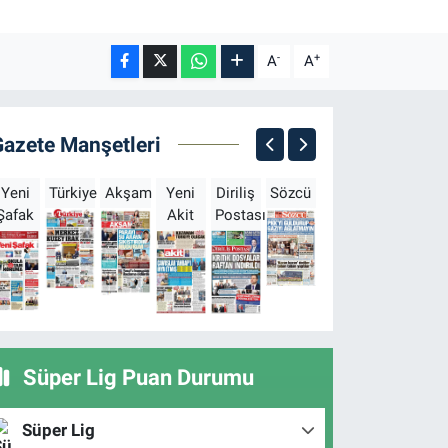
-
+
A
A
Gazete Manşetleri
Yeni
Türkiye
Akşam
Yeni
Diriliş
Sözcü
Sabah
Milliyet
H
Şafak
Akit
Postası
Süper Lig Puan Durumu
Süper Lig