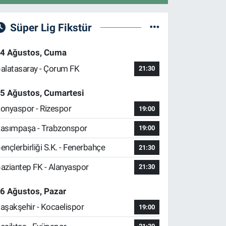
Süper Lig Fikstür
4 Ağustos, Cuma
alatasaray - Çorum FK
21:30
5 Ağustos, Cumartesi
onyaspor - Rizespor
19:00
asımpaşa - Trabzonspor
19:00
ençlerbirliği S.K. - Fenerbahçe
21:30
aziantep FK - Alanyaspor
21:30
6 Ağustos, Pazar
aşakşehir - Kocaelispor
19:00