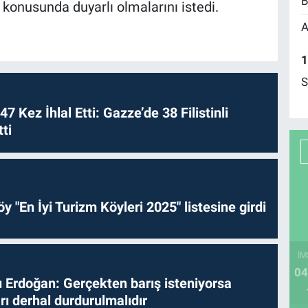
B
 konusunda duyarlı olmalarını istedi.
A
1
S
 47 Kez İhlal Etti: Gazze’de 38 Filistinli
ti
y "En İyi Turizm Köyleri 2025" listesine girdi
İM
04
Erdoğan: Gerçekten barış isteniyorsa
ları derhal durdurulmalıdır