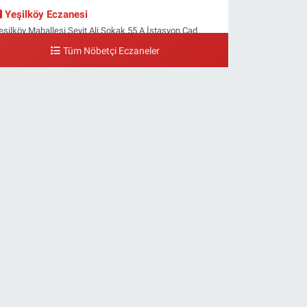
Yeşilköy Eczanesi
eşilköy Mahallesi Seyit Ali Sokak 55 A İstasyon Cad.
eşilköy MADO Yan Sokağı
Tüm Nöbetçi Eczaneler
0 (212) 571 71 77
Yol Tarifi Al
Lale Eczanesi
taköy 3-4-11. Kısım Mahallesi Dr. Remzi Kazancıgil
addesi Ataköy 4.Kısım Çarşısı No:12 Ataköy 4.Kısım
arşısı
0 (212) 559 99 99
Yol Tarifi Al