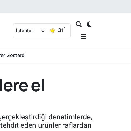
°
31
İstanbul
Yer Gösterdi
lere el
gerçekleştirdiği denetimlerde,
 tehdit eden ürünler raflardan