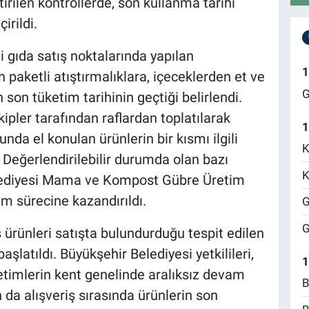
irilen kontrollerde, son kullanma tarihi
irildi.
i gıda satış noktalarında yapılan
1
 paketli atıştırmalıklara, içeceklerden et ve
G
son tüketim tarihinin geçtiği belirlendi.
kipler tarafından raflardan toplatılarak
1
nda el konulan ürünlerin bir kısmı ilgili
K
Değerlendirilebilir durumda olan bazı
K
elediyesi Mama ve Kompost Gübre Üretim
m sürecine kazandırıldı.
G
G
ş ürünleri satışta bulundurduğu tespit edilen
şlatıldı. Büyükşehir Belediyesi yetkilileri,
1
etimlerin kent genelinde aralıksız devam
B
 da alışveriş sırasında ürünlerin son