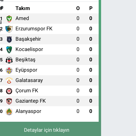
#
Takım
O
P
Amed
0
0
1
Erzurumspor FK
0
0
2
Başakşehir
0
0
3
Kocaelispor
0
0
4
Beşiktaş
0
0
5
Eyüpspor
0
0
6
Galatasaray
0
0
7
Çorum FK
0
0
8
Gaziantep FK
0
0
9
Alanyaspor
0
0
10
Detaylar için tıklayın