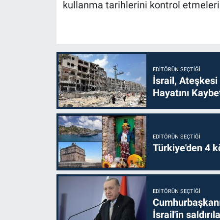
kullanma tarihlerini kontrol etmeleri
EDITÖRÜN SEÇTIĞI
İsrail, Ateşkesi
Hayatını Kaybet
EDITÖRÜN SEÇTIĞI
Türkiye'den 4 kö
EDITÖRÜN SEÇTIĞI
Cumhurbaşkanı 
İsrail'in saldırı