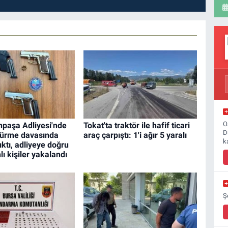
O
paşa Adliyesi'nde
Tokat'ta traktör ile hafif ticari
D
dürme davasında
araç çarpıştı: 1'i ağır 5 yaralı
k
ıktı, adliyeye doğru
lı kişiler yakalandı
Ş