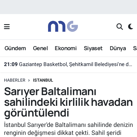
Nöbetçi Eczaneler
Hava Durumu
Gündem
Genel
Ekonomi
Siyaset
Dünya
S
İstanbul Namaz Vakitleri
21:09
Gaziantep Basketbol, Şehitkamil Belediyesi'ne devredildi
Trafik Durumu
HABERLER
ISTANBUL
Süper Lig Puan Durumu ve Fikstür
Sarıyer Baltalimanı
sahilindeki kirlilik havadan
Tüm Manşetler
görüntülendi
Son Dakika Haberleri
İstanbul Sarıyer'de Baltalimanı sahilinde denizin
renginin değişmesi dikkat çekti. Sahil şeridi
Haber Arşivi