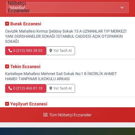
Burak Eczanesi
Cevizlik Mahallesi Kırmızı Şebboy Sokak 15 A UZMANLAR TIP MERKEZİ
YANI DERSHANELER SOKAĞI İSTANBUL CADDESİ AÇIK OTOPARKIN
SOKAĞI
0 (212) 583 28 03
Yol Tarifi Al
Tekin Eczanesi
Kartaltepe Mahallesi Mehmet Sait Sokak No:1 B İNCİRLİK AHMET
HAMDİ TANPINAR İLKOKULU ARKASI
0 (212) 466 01 18
Yol Tarifi Al
Yeşilyurt Eczanesi
Yeşilyurt Mahallesi Sipahioğlu Caddesi 13 B
Tüm Nöbetçi Eczaneler
0 (212) 573 15 20
Yol Tarifi Al