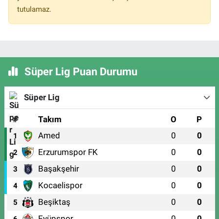
tutulamaz.
Süper Lig Puan Durumu
Süper Lig
#
Takım
O
P
Amed
0
0
1
Erzurumspor FK
0
0
2
Başakşehir
0
0
3
Kocaelispor
0
0
4
Beşiktaş
0
0
5
Eyüpspor
0
0
6