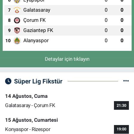
Galatasaray
0
0
7
Çorum FK
0
0
8
Gaziantep FK
0
0
9
Alanyaspor
0
0
10
Detaylar için tıklayın
Süper Lig Fikstür
14 Ağustos, Cuma
Galatasaray - Çorum FK
21:30
15 Ağustos, Cumartesi
Konyaspor - Rizespor
19:00