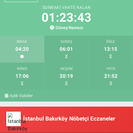
SONRAKI VAKTE KALAN
01:23:42
Güneş Namazı
İMSAK
GÜNEŞ
ÖĞLE
04:20
06:01
13:15
İKINDI
AKŞAM
YATSI
17:06
20:19
21:52
Aylık Vakitler
İstanbul Bakırköy Nöbetçi Eczaneler