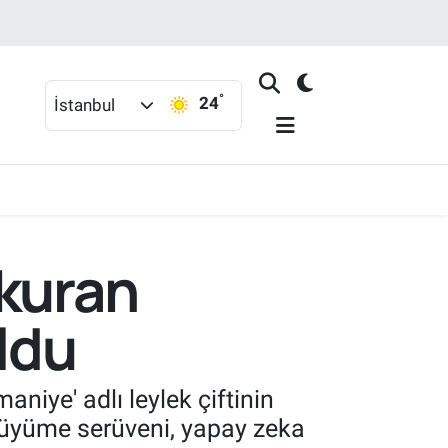
°
24
İstanbul
 kuran
ldu
niye' adlı leylek çiftinin
 büyüme serüveni, yapay zeka