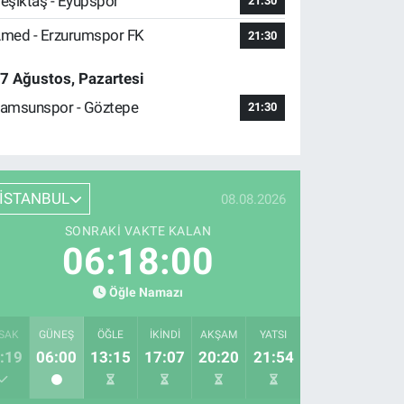
eşiktaş - Eyüpspor
21:30
med - Erzurumspor FK
21:30
7 Ağustos, Pazartesi
amsunspor - Göztepe
21:30
İSTANBUL
08.08.2026
SONRAKI VAKTE KALAN
06:17:59
Öğle Namazı
SAK
GÜNEŞ
ÖĞLE
İKINDI
AKŞAM
YATSI
:19
06:00
13:15
17:07
20:20
21:54