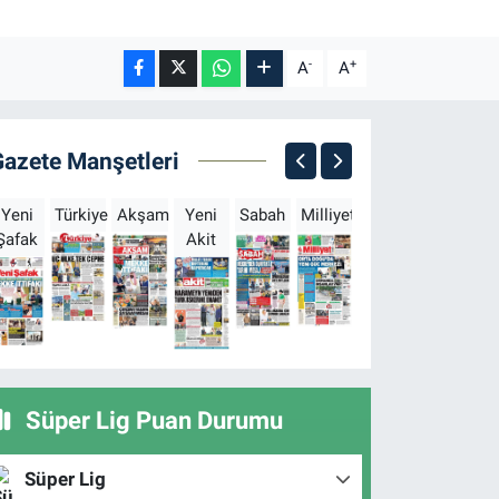
-
+
A
A
Gazete Manşetleri
Yeni
Türkiye
Akşam
Yeni
Sabah
Milliyet
Hürriyet
Türkgün
Şafak
Akit
B
Süper Lig Puan Durumu
Süper Lig