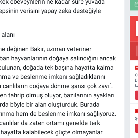
 erkek ebeveynlerin ne kadar süre yuvada
epsinin verisini yapay zeka desteğiyle
alanı
ne değinen Bakır, uzman veteriner
an hayvanlarının doğaya salındığını ancak
 bulunan, doğada tek başına hayatta kalma
O
ınma ve beslenme imkanı sağladıklarını
D
zı canlıların doğaya dönme şansı çok zayıf.
k
n tahrip olmuş oluyor, bazılarının ayakları
rda böyle bir alan oluşturduk. Burada
barınma hem de beslenme imkanı sağlıyoruz.
Ş
anlılar da zaten ortamı genelde terk
 hayatta kalabilecek güçte olmayanlar