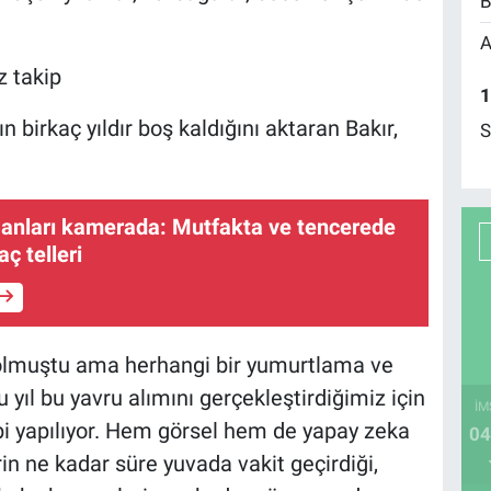
B
A
z takip
1
n birkaç yıldır boş kaldığını aktaran Bakır,
S
 anları kamerada: Mutfakta ve tencerede
ç telleri
 olmuştu ama herhangi bir yumurtlama ve
yıl bu yavru alımını gerçekleştirdiğimiz için
İM
bi yapılıyor. Hem görsel hem de yapay zeka
04
rin ne kadar süre yuvada vakit geçirdiği,