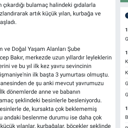
 çıkardığı bulamaç halindeki gıdalarla
zlandırarak artık küçük yılan, kurbağa ve
aşladı.
1
G
zm ve Doğal Yaşam Alanları Şube
1
ep Bakır, merkezde uzun yıllardır leyleklerin
K
ini ve bu yıl ilk kez yavru sevincinin
K
e Pişmaniye'nin ilk başta 3 yumurtası olmuştu.
ir tanesinden de şu anki mevcut yavrumuzu
G
 İlk dönemlerde anne ve babanın
G
lamaç şeklindeki besinlerle besleniyordu.
1
besinlerle de, kursakta çok beklememiş
Şu andaki beslenme durumu ise daha çok
B
küçük yılanlar, kurbağalar, böcekler şeklinde