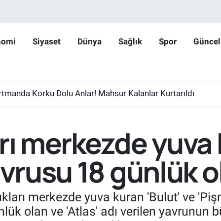
nomi
Siyaset
Dünya
Sağlık
Spor
Güncel
rtmanda Korku Dolu Anlar! Mahsur Kalanlar Kurtarıldı
arı merkezde yuva
avrusu 18 günlük o
kları merkezde yuva kuran 'Bulut' ve 'Pişma
nlük olan ve 'Atlas' adı verilen yavrunun