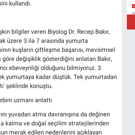
ni kullandı.
Y
Y
şkin bilgiler veren Biyolog Dr. Recep Bakır,
ak üzere 3 ila 7 arasında yumurta
ısının kuşların çiftleşme başarısı, mevsimsel
A
C
göre değişiklik gösterdiğini anlatan Bakır,
Ç
ncı ebeveynliği olduğunu bilmiyoruz. 3
tek yumurtaya kadar düştük. Tek yumurtadan
tı' şeklinde konuştu.
ebini uzmanı anlattı
rını yuvadan atma davranışına da değinen
a kalma ve doğal seçilim stratejilerinden
mun merak edilen nedenlerini açıklayan