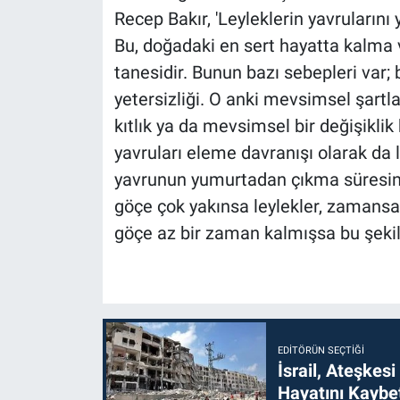
Recep Bakır, 'Leyleklerin yavrularını
Bu, doğadaki en sert hayatta kalma v
tanesidir. Bunun bazı sebepleri var; 
yetersizliği. O anki mevsimsel şart
kıtlık ya da mevsimsel bir değişiklik
yavruları eleme davranışı olarak da 
yavrunun yumurtadan çıkma süresine 
göçe çok yakınsa leylekler, zamans
göçe az bir zaman kalmışsa bu şekil
EDITÖRÜN SEÇTIĞI
İsrail, Ateşkesi
Hayatını Kaybet