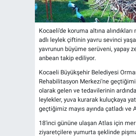
Kocaeli'de koruma altına alındıkları
adlı leylek çiftinin yavru sevinci yaşa
yavrunun büyüme serüveni, yapay ze
anbean takip ediliyor.
Kocaeli Büyükşehir Belediyesi Orm
Rehabilitasyon Merkezi'ne geçtiğimiz
olarak gelen ve tedavilerinin ardınd
leylekler, yuva kurarak kuluçkaya yat
geçtiğimiz mayıs ayında çatladı ve A
18'inci gününe ulaşan Atlas için me
ziyaretçilere yumurta şeklinde pişman