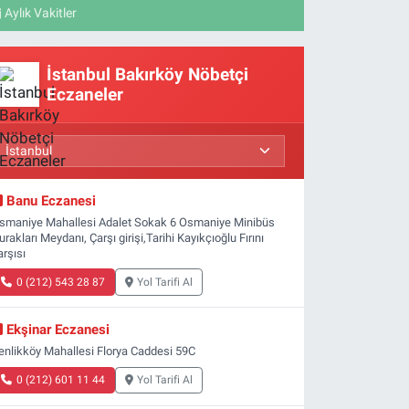
Aylık Vakitler
İstanbul Bakırköy Nöbetçi
Eczaneler
Banu Eczanesi
smaniye Mahallesi Adalet Sokak 6 Osmaniye Minibüs
urakları Meydanı, Çarşı girişi,Tarihi Kayıkçıoğlu Fırını
arşısı
0 (212) 543 28 87
Yol Tarifi Al
Ekşinar Eczanesi
enlikköy Mahallesi Florya Caddesi 59C
0 (212) 601 11 44
Yol Tarifi Al