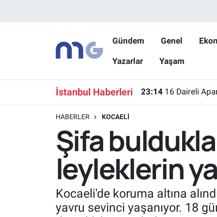
Nöbetçi Eczaneler
Gündem
Genel
Eko
Yazarlar
Yaşam
Hava Durumu
İstanbul Namaz Vakitleri
İstanbul Haberleri
23:14
16 Daireli Apa
Trafik Durumu
HABERLER
KOCAELI
Şifa buldukl
Süper Lig Puan Durumu ve Fikstür
leyleklerin y
Tüm Manşetler
Son Dakika Haberleri
Kocaeli'de koruma altına alındı
yavru sevinci yaşanıyor. 18 gü
Haber Arşivi