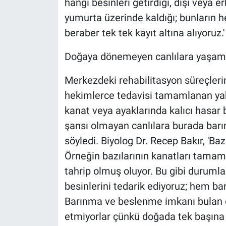
hangi besinleri getirdiği, dişi veya
yumurta üzerinde kaldığı; bunların h
beraber tek tek kayıt altına alıyoruz.'
Doğaya dönemeyen canlılara yaşam 
Merkezdeki rehabilitasyon süreçleri
hekimlerce tedavisi tamamlanan yab
kanat veya ayaklarında kalıcı hasar
şansı olmayan canlılara burada bar
söyledi. Biyolog Dr. Recep Bakır, 'Ba
Örneğin bazılarının kanatları tamame
tahrip olmuş oluyor. Bu gibi durumla
besinlerini tedarik ediyoruz; hem 
Barınma ve beslenme imkanı bulan c
etmiyorlar çünkü doğada tek başına