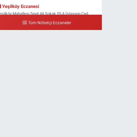
Yeşilköy Eczanesi
eşilköy Mahallesi Seyit Ali Sokak 55 A İstasyon Cad.
eşilköy MADO Yan Sokağı
Tüm Nöbetçi Eczaneler
0 (212) 571 71 77
Yol Tarifi Al
Lale Eczanesi
taköy 3-4-11. Kısım Mahallesi Dr. Remzi Kazancıgil
addesi Ataköy 4.Kısım Çarşısı No:12 Ataköy 4.Kısım
arşısı
0 (212) 559 99 99
Yol Tarifi Al