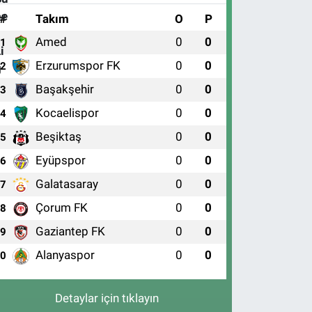
#
Takım
O
P
Amed
0
0
1
Erzurumspor FK
0
0
2
Başakşehir
0
0
3
Kocaelispor
0
0
4
Beşiktaş
0
0
5
Eyüpspor
0
0
6
Galatasaray
0
0
7
Çorum FK
0
0
8
Gaziantep FK
0
0
9
Alanyaspor
0
0
10
Detaylar için tıklayın