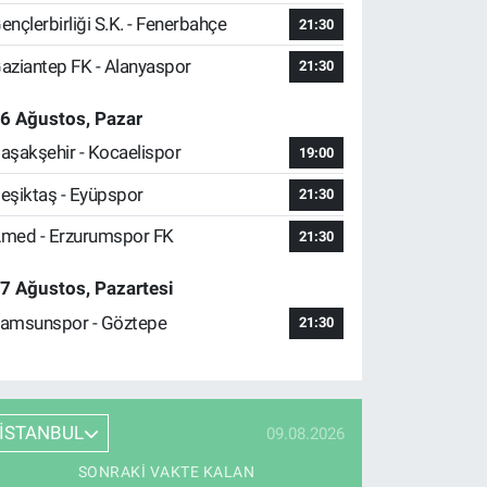
ençlerbirliği S.K. - Fenerbahçe
21:30
aziantep FK - Alanyaspor
21:30
6 Ağustos, Pazar
aşakşehir - Kocaelispor
19:00
eşiktaş - Eyüpspor
21:30
med - Erzurumspor FK
21:30
7 Ağustos, Pazartesi
amsunspor - Göztepe
21:30
İSTANBUL
09.08.2026
SONRAKI VAKTE KALAN