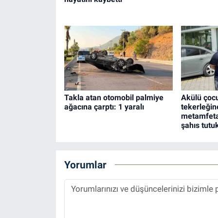
Takla atan otomobil palmiye
Akülü çocu
ağacına çarptı: 1 yaralı
tekerleğin
metamfeta
şahıs tutu
Yorumlar