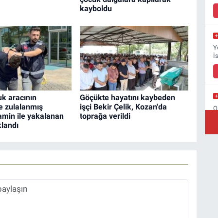
kayboldu
Y
İ
k aracının
Göçükte hayatını kaybeden
e zulalanmış
işçi Bekir Çelik, Kozan'da
O
min ile yakalanan
toprağa verildi
B
klandı
Ş
B