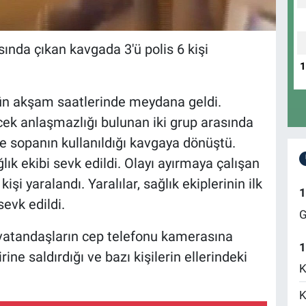
asında çıkan kavgada 3'ü polis 6 kişi
dün akşam saatlerinde meydana geldi.
cek anlaşmazlığı bulunan iki grup arasında
e sopanın kullanıldığı kavgaya dönüştü.
lık ekibi sevk edildi. Olayı ayırmaya çalışan
şi yaralandı. Yaralılar, sağlık ekiplerinin ilk
1
evk edildi.
G
 vatandaşların cep telefonu kamerasına
1
rine saldırdığı ve bazı kişilerin ellerindeki
K
K