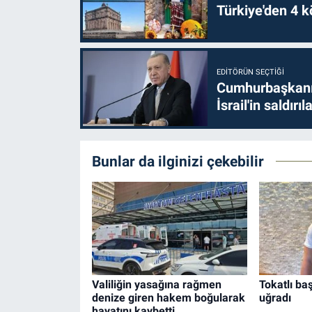
Türkiye'den 4 kö
EDITÖRÜN SEÇTIĞI
Cumhurbaşkanı 
İsrail'in saldırı
Bunlar da ilginizi çekebilir
Valiliğin yasağına rağmen
Tokatlı ba
denize giren hakem boğularak
uğradı
hayatını kaybetti