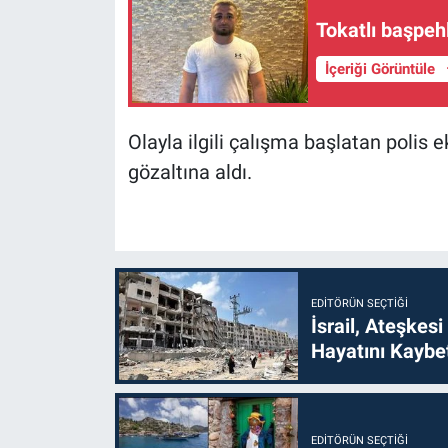
Tokatlı başpehl
İçeriği Görüntüle
Olayla ilgili çalışma başlatan polis ek
gözaltına aldı.
EDITÖRÜN SEÇTIĞI
İsrail, Ateşkesi
Hayatını Kaybet
EDITÖRÜN SEÇTIĞI