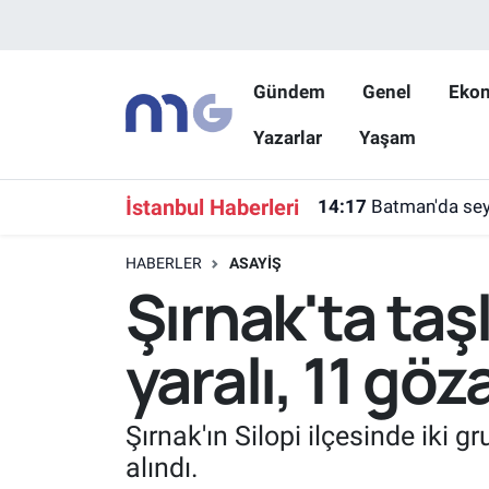
Nöbetçi Eczaneler
Gündem
Genel
Eko
Yazarlar
Yaşam
Hava Durumu
İstanbul Namaz Vakitleri
İstanbul Haberleri
14:17
Batman'da seyi
Trafik Durumu
HABERLER
ASAYIŞ
Şırnak'ta taşl
Süper Lig Puan Durumu ve Fikstür
yaralı, 11 göza
Tüm Manşetler
Son Dakika Haberleri
Şırnak'ın Silopi ilçesinde iki g
alındı.
Haber Arşivi