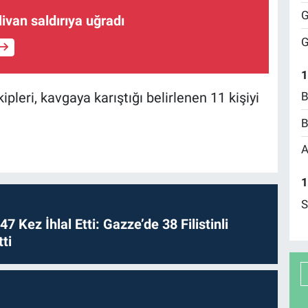
G
ivan saldırıya uğradı
G
1
B
ipleri, kavgaya karıştığı belirlenen 11 kişiyi
B
A
1
S
 47 Kez İhlal Etti: Gazze’de 38 Filistinli
ti