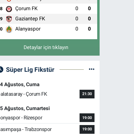
Çorum FK
0
0
8
Gaziantep FK
0
0
9
Alanyaspor
0
0
10
Detaylar için tıklayın
Süper Lig Fikstür
4 Ağustos, Cuma
alatasaray - Çorum FK
21:30
5 Ağustos, Cumartesi
onyaspor - Rizespor
19:00
asımpaşa - Trabzonspor
19:00