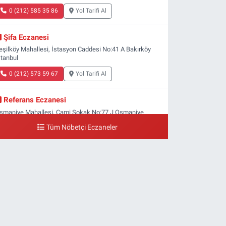
0 (212) 585 35 86
Yol Tarifi Al
Şifa Eczanesi
eşilköy Mahallesi, İstasyon Caddesi No:41 A Bakırköy
stanbul
0 (212) 573 59 67
Yol Tarifi Al
Referans Eczanesi
smaniye Mahallesi, Cami Sokak No:77 J Osmaniye
akırköy İstanbul
Tüm Nöbetçi Eczaneler
0 (212) 809 28 56
Yol Tarifi Al
Bayraktar Eczanesi
enlikköy Mahallesi, Harman Sokak No:43 4B Florya
akırköy İstanbul
0 (212) 573 11 12
Yol Tarifi Al