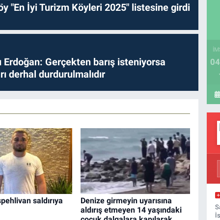
y "En İyi Turizm Köyleri 2025" listesine girdi
İM
Erdoğan: Gerçekten barış isteniyorsa
04
ları derhal durdurulmalıdır
şpehlivan saldırıya
Denize girmeyin uyarısına
S
aldırış etmeyen 14 yaşındaki
İ
çocuk dalgalara kapılarak