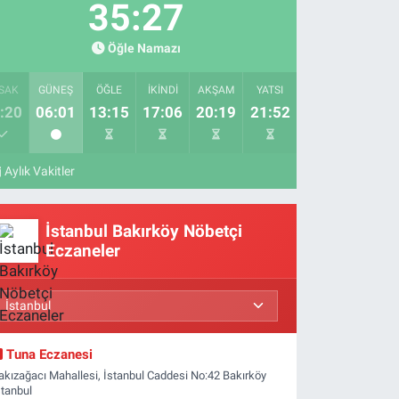
35:26
Öğle Namazı
SAK
GÜNEŞ
ÖĞLE
İKINDI
AKŞAM
YATSI
:20
06:01
13:15
17:06
20:19
21:52
Aylık Vakitler
İstanbul Bakırköy Nöbetçi
Eczaneler
Tuna Eczanesi
akızağacı Mahallesi, İstanbul Caddesi No:42 Bakırköy
stanbul