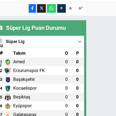
-
+
A
A
Süper Lig Puan Durumu
Süper Lig
#
Takım
O
P
Amed
0
0
1
Erzurumspor FK
0
0
2
Başakşehir
0
0
3
Kocaelispor
0
0
4
Beşiktaş
0
0
5
Eyüpspor
0
0
6
Galatasaray
0
0
7