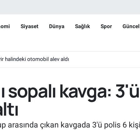
nomi
Siyaset
Dünya
Sağlık
Spor
Güncel
r halindeki otomobil alev aldı
ı sopalı kavga: 3'ü
ltı
rup arasında çıkan kavgada 3'ü polis 6 kişi