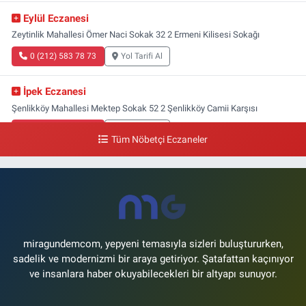
Eylül Eczanesi
Zeytinlik Mahallesi Ömer Naci Sokak 32 2 Ermeni Kilisesi Sokağı
0 (212) 583 78 73
Yol Tarifi Al
İpek Eczanesi
Şenlikköy Mahallesi Mektep Sokak 52 2 Şenlikköy Camii Karşısı
0 (212) 662 46 37
Yol Tarifi Al
Tüm Nöbetçi Eczaneler
Gün Eczanesi
Yeşilyurt Mahallesi Ekin Sokak 21B Yeşilyurt Onur Market Karşısı
0 (212) 573 70 76
Yol Tarifi Al
miragundemcom, yepyeni temasıyla sizleri buluştururken,
sadelik ve modernizmi bir araya getiriyor. Şatafattan kaçınıyor
ve insanlara haber okuyabilecekleri bir altyapı sunuyor.