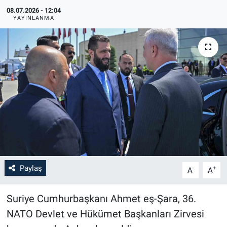
08.07.2026 - 12:04
YAYINLANMA
Paylaş
-
+
A
A
Suriye Cumhurbaşkanı Ahmet eş-Şara, 36.
NATO Devlet ve Hükümet Başkanları Zirvesi