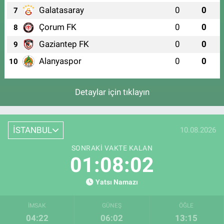
Galatasaray
0
0
7
Çorum FK
0
0
8
Gaziantep FK
0
0
9
Alanyaspor
0
0
10
Detaylar için tıklayın
İSTANBUL
10.08.2026
SONRAKI VAKTE KALAN
01:08:01
Yatsı Namazı
İMSAK
GÜNEŞ
ÖĞLE
04:22
06:02
13:15