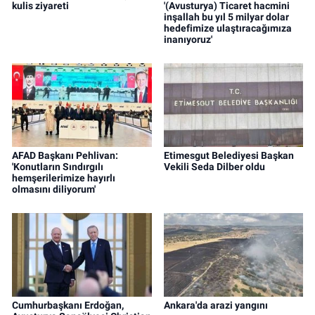
kulis ziyareti
'(Avusturya) Ticaret hacmini
inşallah bu yıl 5 milyar dolar
hedefimize ulaştıracağımıza
inanıyoruz'
AFAD Başkanı Pehlivan:
Etimesgut Belediyesi Başkan
'Konutların Sındırgılı
Vekili Seda Dilber oldu
hemşerilerimize hayırlı
olmasını diliyorum'
Cumhurbaşkanı Erdoğan,
Ankara'da arazi yangını