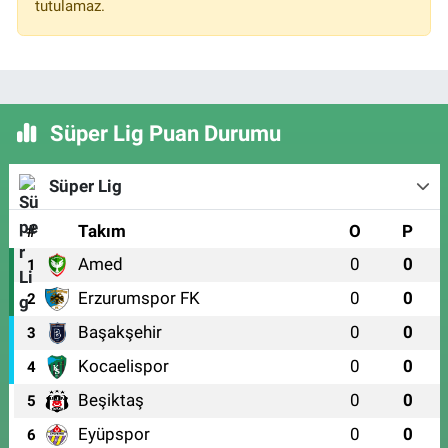
tutulamaz.
Süper Lig Puan Durumu
Süper Lig
#
Takım
O
P
Amed
0
0
1
Erzurumspor FK
0
0
2
Başakşehir
0
0
3
Kocaelispor
0
0
4
Beşiktaş
0
0
5
Eyüpspor
0
0
6