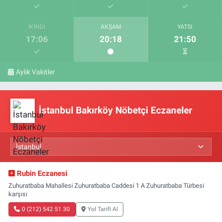
İKINDI
AKŞAM
YATSI
17:06
20:18
21:50
Aylık Vakitler
İstanbul Bakırköy Nöbetçi Eczaneler
Rubin Eczanesi
Zuhuratbaba Mahallesi Zuhuratbaba Caddesi 1 A Zuhuratbaba Türbesi
karşısı
0 (212) 542 51 30
Yol Tarifi Al