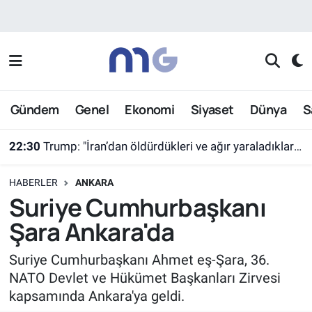
Nöbetçi Eczaneler
Hava Durumu
Gündem
Genel
Ekonomi
Siyaset
Dünya
S
İstanbul Namaz Vakitleri
22:30
Trump: "İran’dan öldürdükleri ve ağır yaraladıkları tüm kişiler için tazminat talep ediyorum"
Trafik Durumu
HABERLER
ANKARA
Süper Lig Puan Durumu ve Fikstür
Suriye Cumhurbaşkanı
Şara Ankara'da
Tüm Manşetler
Suriye Cumhurbaşkanı Ahmet eş-Şara, 36.
Son Dakika Haberleri
NATO Devlet ve Hükümet Başkanları Zirvesi
kapsamında Ankara'ya geldi.
Haber Arşivi