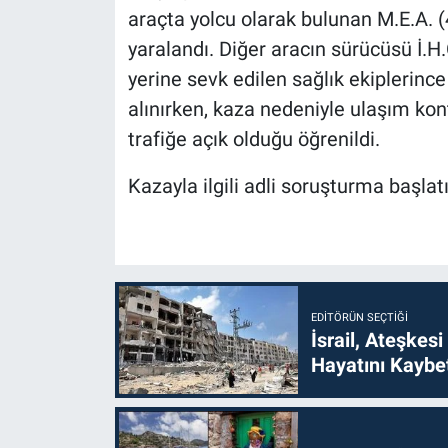
araçta yolcu olarak bulunan M.E.A. (4
yaralandı. Diğer aracın sürücüsü İ.H.C
yerine sevk edilen sağlık ekiplerince
alınırken, kaza nedeniyle ulaşım kont
trafiğe açık olduğu öğrenildi.
Kazayla ilgili adli soruşturma başlatı
EDITÖRÜN SEÇTIĞI
İsrail, Ateşkesi
Hayatını Kaybet