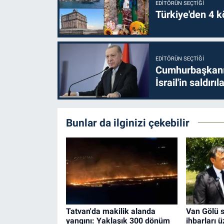
EDITÖRÜN SEÇTIĞI
Türkiye'den 4 kö
EDITÖRÜN SEÇTIĞI
Cumhurbaşkanı 
İsrail'in saldırı
Bunlar da ilginizi çekebilir
Tatvan'da makilik alanda
Van Gölü sa
yangını: Yaklaşık 300 dönüm
ihbarları 