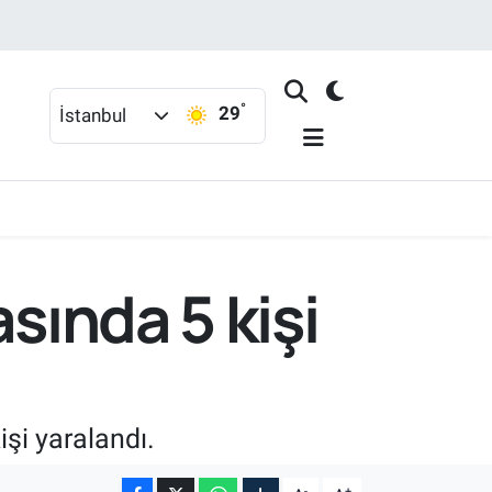
°
29
İstanbul
sında 5 kişi
işi yaralandı.
-
+