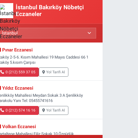
İstanbul Bakırköy Nöbetçi
Eczaneler
Pınar Eczanesi
taköy 2-5-6. Kısım Mahallesi 19 Mayıs Caddesi 66 1
taköy 5.kısım Çarşısı
0 (212) 559 37 05
Yol Tarifi Al
Yıldız Eczanesi
enlikköy Mahallesi Meydan Sokak 3 A Şenlikköy
arakolu Yanı Tel: 05455741616
0 (212) 574 16 16
Yol Tarifi Al
Volkan Eczanesi
artaltepe Mahallesi Filiz Sokak 10 Özgürlük