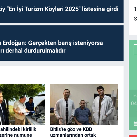
y "En İyi Turizm Köyleri 2025" listesine girdi
1
S
Erdoğan: Gerçekten barış isteniyorsa
ları derhal durdurulmalıdır
İM
04
hilindeki kirlilik
Bitlis'te göz ve KBB
üzerine numune
uzmanlarından ortak