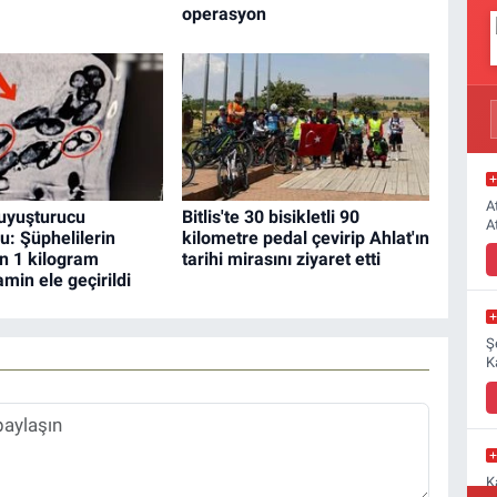
operasyon
A
 uyuşturucu
Bitlis'te 30 bisikletli 90
A
: Şüphelilerin
kilometre pedal çevirip Ahlat'ın
n 1 kilogram
tarihi mirasını ziyaret etti
in ele geçirildi
Ş
K
K