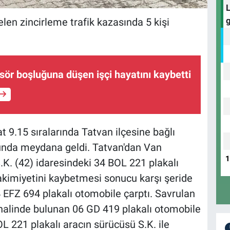
elen zincirleme trafik kazasında 5 kişi
sör boşluğuna düşen işçi hayatını kaybetti
t 9.15 sıralarında Tatvan ilçesine bağlı
unda meydana geldi. Tatvan'dan Van
.K. (42) idaresindeki 34 BOL 221 plakalı
kimiyetini kaybetmesi sonucu karşı şeride
 EFZ 694 plakalı otomobile çarptı. Savrulan
halinde bulunan 06 GD 419 plakalı otomobile
L 221 plakalı aracın sürücüsü S.K. ile