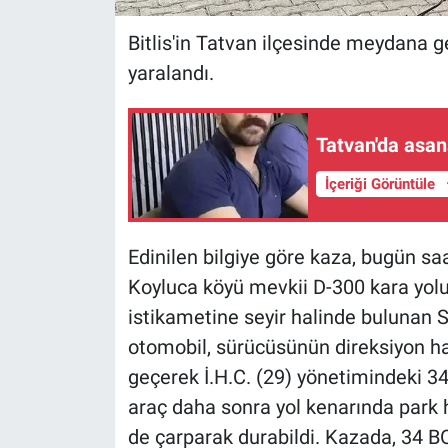
Bitlis'in Tatvan ilçesinde meydana g
yaralandı.
Tatvan'da asan
İçeriği Görüntüle
Edinilen bilgiye göre kaza, bugün saa
Koyluca köyü mevkii D-300 kara yol
istikametine seyir halinde bulunan S
otomobil, sürücüsünün direksiyon ha
geçerek İ.H.C. (29) yönetimindeki 34
araç daha sonra yol kenarında park 
de çarparak durabildi. Kazada, 34 BO