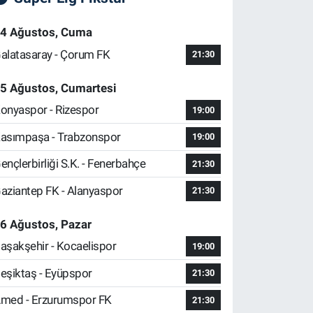
4 Ağustos, Cuma
alatasaray - Çorum FK
21:30
5 Ağustos, Cumartesi
onyaspor - Rizespor
19:00
asımpaşa - Trabzonspor
19:00
ençlerbirliği S.K. - Fenerbahçe
21:30
aziantep FK - Alanyaspor
21:30
6 Ağustos, Pazar
aşakşehir - Kocaelispor
19:00
eşiktaş - Eyüpspor
21:30
med - Erzurumspor FK
21:30