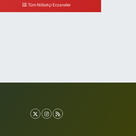
eydanı,Bakırköy metrosu çıkışı,Kız meslek lisesi sokağı
Tüm Nöbetçi Eczaneler
şağısı
0 (533) 496 36 65
Yol Tarifi Al
Yeni Hayat Eczanesi
eşilköy Mahallesi Doğruyol Sokak 7 A Dürümcü Baba'nın
ir Alt Sokağı,Bitez Dondurmacısının Sokağı
0 (212) 663 11 97
Yol Tarifi Al