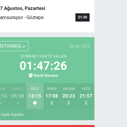
7 Ağustos, Pazartesi
amsunspor - Göztepe
21:30
İSTANBUL
06.08.2026
SONRAKI VAKTE KALAN
01:47:25
İkindi Namazı
SAK
GÜNEŞ
ÖĞLE
İKINDI
AKŞAM
YATSI
:16
05:58
13:15
17:08
20:23
21:57
Aylık Vakitler