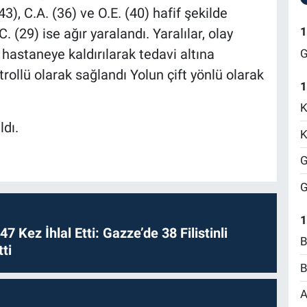
3), C.A. (36) ve O.E. (40) hafif şekilde
1
. (29) ise ağır yaralandı. Yaralılar, olay
 hastaneye kaldırılarak tedavi altına
G
rollü olarak sağlandı Yolun çift yönlü olarak
1
K
ldı.
K
G
G
1
 47 Kez İhlal Etti: Gazze’de 38 Filistinli
B
ti
B
A