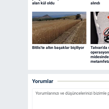
alan kül oldu
alındı
Bitlis'te altın başaklar biçiliyor
Tatvan'da
operasyonu
midesinde
metamfetam
Yorumlar