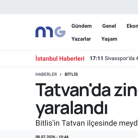
Nöbetçi Eczaneler
Gündem
Genel
Eko
Yazarlar
Yaşam
Hava Durumu
İstanbul Namaz Vakitleri
İstanbul Haberleri
17:11
Sivasspor'da 
Trafik Durumu
HABERLER
BITLIS
Tatvan'da zin
Süper Lig Puan Durumu ve Fikstür
yaralandı
Tüm Manşetler
Son Dakika Haberleri
Bitlis'in Tatvan ilçesinde meyd
Haber Arşivi
08.07.2026 - 10:44