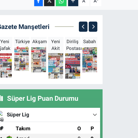
A
A
Gazete Manşetleri
Yeni
Türkiye
Akşam
Yeni
Diriliş
Sabah
Milliyet
Hürriyet
T
Şafak
Akit
Postası
Süper Lig Puan Durumu
Süper Lig
#
Takım
O
P