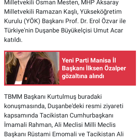
Milletvekili Osman Mesten, MHP Aksaray
Milletvekili Ramazan Kaşlı, Yükseköğretim
Kurulu (YÖK) Başkanı Prof. Dr. Erol Özvar ile
Türkiye'nin Duşanbe Büyükelçisi Umut Acar
katıldı.
Yeni Parti Manisa İl
Başkanı İlksen Özalper
gözaltına alındı
TBMM Başkanı Kurtulmuş buradaki
konuşmasında, Duşanbe'deki resmi ziyareti
kapsamında Tacikistan Cumhurbaşkanı
İmamali Rahman, Ali Meclisi Milli Meclis
Başkanı Rüstami Emomali ve Tacikistan Ali