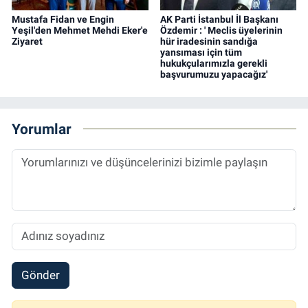
Mustafa Fidan ve Engin
AK Parti İstanbul İl Başkanı
Yeşil'den Mehmet Mehdi Eker'e
Özdemir : ' Meclis üyelerinin
Ziyaret
hür iradesinin sandığa
yansıması için tüm
hukukçularımızla gerekli
başvurumuzu yapacağız'
Yorumlar
Gönder