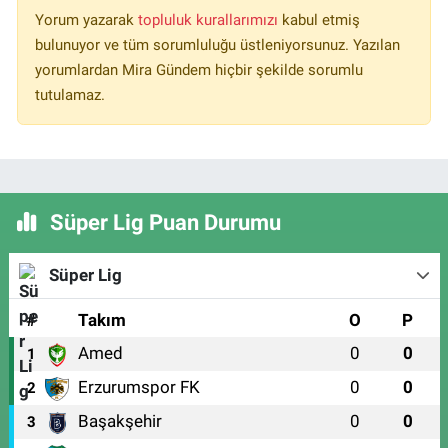
Yorum yazarak
topluluk kurallarımızı
kabul etmiş
bulunuyor ve tüm sorumluluğu üstleniyorsunuz. Yazılan
yorumlardan Mira Gündem hiçbir şekilde sorumlu
tutulamaz.
Süper Lig Puan Durumu
Süper Lig
#
Takım
O
P
Amed
0
0
1
Erzurumspor FK
0
0
2
Başakşehir
0
0
3