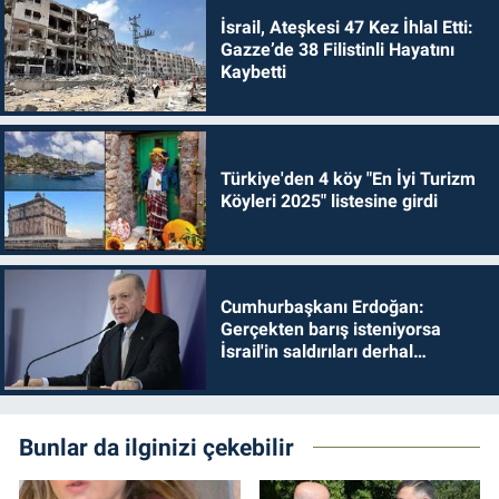
İsrail, Ateşkesi 47 Kez İhlal Etti:
Gazze’de 38 Filistinli Hayatını
Kaybetti
Türkiye'den 4 köy "En İyi Turizm
Köyleri 2025" listesine girdi
Cumhurbaşkanı Erdoğan:
Gerçekten barış isteniyorsa
İsrail'in saldırıları derhal
durdurulmalıdır
Bunlar da ilginizi çekebilir