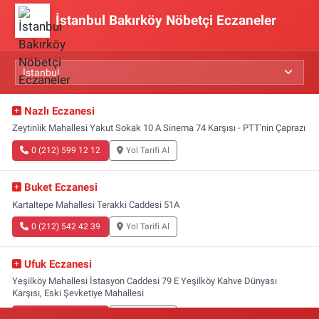
İstanbul Bakırköy Nöbetçi Eczaneler
Nazlı Eczanesi
Zeytinlik Mahallesi Yakut Sokak 10 A Sinema 74 Karşısı - PTT'nin Çaprazı
0 (212) 599 12 12
Yol Tarifi Al
Buket Eczanesi
Kartaltepe Mahallesi Terakki Caddesi 51A
0 (212) 542 42 39
Yol Tarifi Al
Ufuk Eczanesi
Yeşilköy Mahallesi İstasyon Caddesi 79 E Yeşilköy Kahve Dünyası
Karşısı, Eski Şevketiye Mahallesi
0 (212) 663 03 25
Yol Tarifi Al