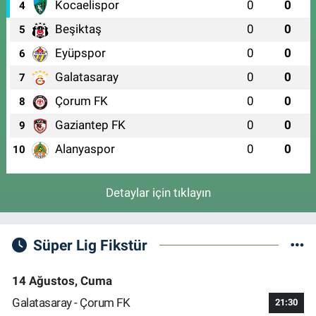
Kocaelispor
0
0
4
Beşiktaş
0
0
5
Eyüpspor
0
0
6
Galatasaray
0
0
7
Çorum FK
0
0
8
Gaziantep FK
0
0
9
Alanyaspor
0
0
10
Detaylar için tıklayın
Süper Lig Fikstür
14 Ağustos, Cuma
Galatasaray - Çorum FK
21:30