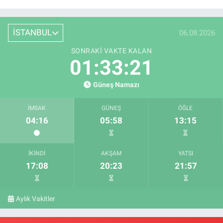
İSTANBUL
06.08.2026
SONRAKI VAKTE KALAN
01:33:21
Güneş Namazı
İMSAK
GÜNEŞ
ÖĞLE
04:16
05:58
13:15
İKINDI
AKŞAM
YATSI
17:08
20:23
21:57
Aylık Vakitler