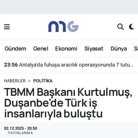
Nöbetçi Eczaneler
Hava Durumu
Gündem
Genel
Ekonomi
Siyaset
Dünya
S
İstanbul Namaz Vakitleri
23:56
Antalya'da fuhuşa aracılık operasyonunda 7 tutuklama
Trafik Durumu
HABERLER
POLITIKA
Süper Lig Puan Durumu ve Fikstür
TBMM Başkanı Kurtulmuş,
Duşanbe'de Türk iş
Tüm Manşetler
insanlarıyla buluştu
Son Dakika Haberleri
02.12.2025 - 20:50
Haber Arşivi
YAYINLANMA