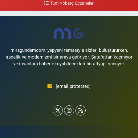
Tüm Nöbetçi Eczaneler
Nimet Eczanesi
Basınköy Mahallesi Yan Sokak 1-1 A Şenlikköy Polis Karakolu Karşısı Elit
Tıp Merkezi Yanı
0 (534) 498 40 82
Yol Tarifi Al
miragundemcom, yepyeni temasıyla sizleri buluştururken,
sadelik ve modernizmi bir araya getiriyor. Şatafattan kaçınıyor
ve insanlara haber okuyabilecekleri bir altyapı sunuyor.
[email protected]