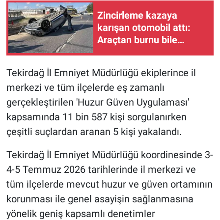
Zincirleme kazaya
karışan otomobil attı:
Araçtan burnu bile
kanamadan çıktı
Tekirdağ İl Emniyet Müdürlüğü ekiplerince il
merkezi ve tüm ilçelerde eş zamanlı
gerçekleştirilen 'Huzur Güven Uygulaması'
kapsamında 11 bin 587 kişi sorgulanırken
çeşitli suçlardan aranan 5 kişi yakalandı.
Tekirdağ İl Emniyet Müdürlüğü koordinesinde 3-
4-5 Temmuz 2026 tarihlerinde il merkezi ve
tüm ilçelerde mevcut huzur ve güven ortamının
korunması ile genel asayişin sağlanmasına
yönelik geniş kapsamlı denetimler