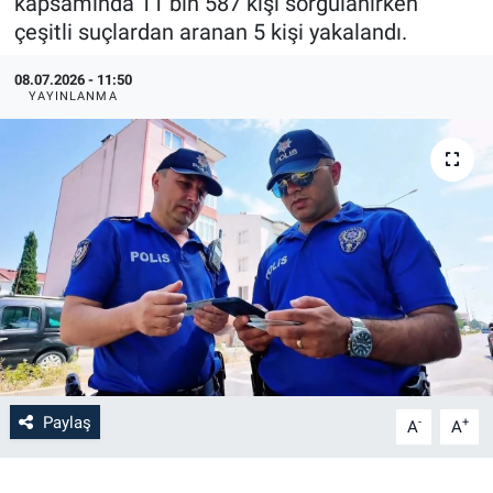
kapsamında 11 bin 587 kişi sorgulanırken
çeşitli suçlardan aranan 5 kişi yakalandı.
08.07.2026 - 11:50
YAYINLANMA
Paylaş
-
+
A
A