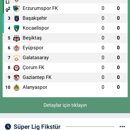
Erzurumspor FK
0
0
2
Başakşehir
0
0
3
Kocaelispor
0
0
4
Beşiktaş
0
0
5
Eyüpspor
0
0
6
Galatasaray
0
0
7
Çorum FK
0
0
8
Gaziantep FK
0
0
9
Alanyaspor
0
0
10
Detaylar için tıklayın
Süper Lig Fikstür