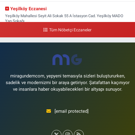
Yeşilköy Eczanesi
Yeşilköy Mahallesi Seyit Ali Sokak 55 A İstasyon Cad. Yeşilköy MADO
Yan Sokağı
Tüm Nöbetçi Eczaneler
0 (212) 571 71 77
Yol Tarifi Al
Lale Eczanesi
Ataköy 3-4-11. Kısım Mahallesi Dr. Remzi Kazancıgil Caddesi Ataköy
4.Kısım Çarşısı No:12 Ataköy 4.Kısım Çarşısı
0 (212) 559 99 99
Yol Tarifi Al
miragundemcom, yepyeni temasıyla sizleri buluştururken,
sadelik ve modernizmi bir araya getiriyor. Şatafattan kaçınıyor
ve insanlara haber okuyabilecekleri bir altyapı sunuyor.
[email protected]