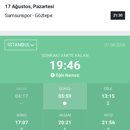
17 Ağustos, Pazartesi
Samsunspor - Göztepe
21:30
İSTANBUL
07.08.2026
SONRAKI VAKTE KALAN
19:46
Öğle Namazı
İMSAK
GÜNEŞ
ÖĞLE
04:17
05:59
13:15
İKINDI
AKŞAM
YATSI
17:07
20:21
21:56