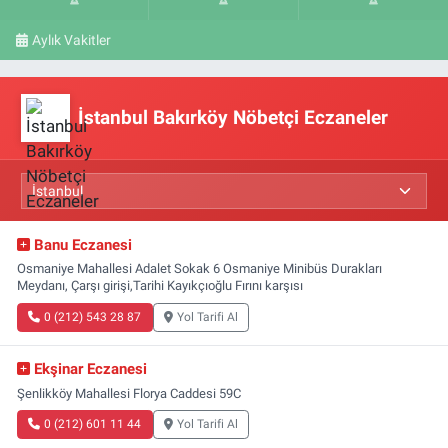
Aylık Vakitler
İstanbul Bakırköy Nöbetçi Eczaneler
Banu Eczanesi
Osmaniye Mahallesi Adalet Sokak 6 Osmaniye Minibüs Durakları
Meydanı, Çarşı girişi,Tarihi Kayıkçıoğlu Fırını karşısı
0 (212) 543 28 87
Yol Tarifi Al
Ekşinar Eczanesi
Şenlikköy Mahallesi Florya Caddesi 59C
0 (212) 601 11 44
Yol Tarifi Al