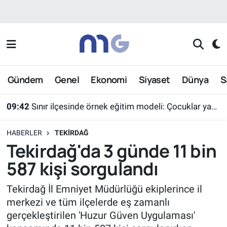
Nöbetçi Eczaneler
Hava Durumu
Gündem
Genel
Ekonomi
Siyaset
Dünya
S
İstanbul Namaz Vakitleri
09:42
Sınır ilçesinde örnek eğitim modeli: Çocuklar yazın ekran yerine etkinlikleri seçti
Trafik Durumu
HABERLER
TEKIRDAĞ
Süper Lig Puan Durumu ve Fikstür
Tekirdağ'da 3 günde 11 bin
587 kişi sorgulandı
Tüm Manşetler
Tekirdağ İl Emniyet Müdürlüğü ekiplerince il
Son Dakika Haberleri
merkezi ve tüm ilçelerde eş zamanlı
gerçekleştirilen 'Huzur Güven Uygulaması'
Haber Arşivi