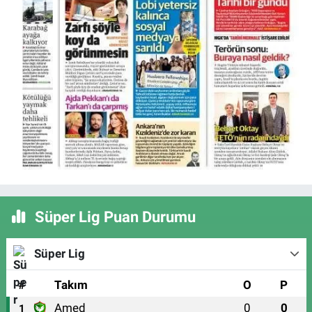
Süper Lig Puan Durumu
Süper Lig
#
Takım
O
P
Amed
0
0
1