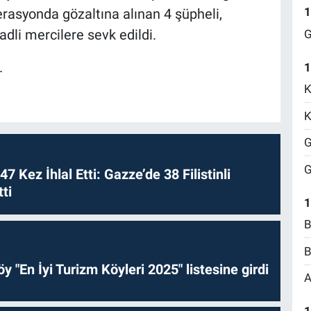
1
rasyonda gözaltına alınan 4 şüpheli,
dli mercilere sevk edildi.
G
.
1
K
K
G
G
 47 Kez İhlal Etti: Gazze’de 38 Filistinli
ti
1
B
B
y "En İyi Turizm Köyleri 2025" listesine girdi
A