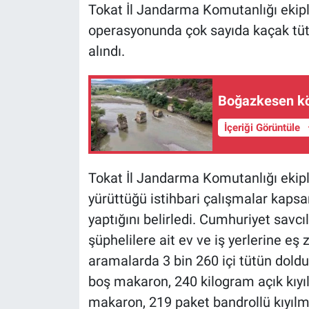
Tokat İl Jandarma Komutanlığı ekip
operasyonunda çok sayıda kaçak tütün
alındı.
Boğazkesen kö
İçeriği Görüntüle
Tokat İl Jandarma Komutanlığı ekiple
yürüttüğü istihbari çalışmalar kapsa
yaptığını belirledi. Cumhuriyet savc
şüphelilere ait ev ve iş yerlerine e
aramalarda 3 bin 260 içi tütün dold
boş makaron, 240 kilogram açık kıyıl
makaron, 219 paket bandrollü kıyılmı