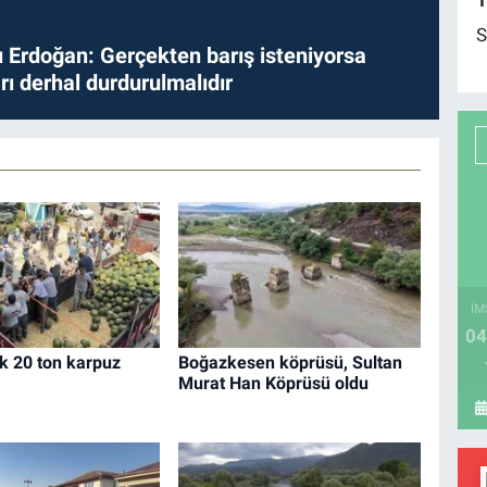
1
S
Erdoğan: Gerçekten barış isteniyorsa
ları derhal durdurulmalıdır
İM
04
k 20 ton karpuz
Boğazkesen köprüsü, Sultan
Murat Han Köprüsü oldu