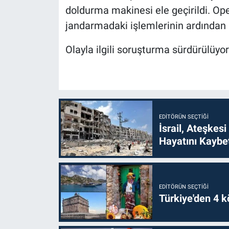
doldurma makinesi ele geçirildi. Ope
jandarmadaki işlemlerinin ardından a
Olayla ilgili soruşturma sürdürülüyor
EDITÖRÜN SEÇTIĞI
İsrail, Ateşkesi
Hayatını Kaybet
EDITÖRÜN SEÇTIĞI
Türkiye'den 4 kö