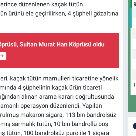
lerince düzenlenen kaçak tütün
 ürünü ele geçirilirken, 4 şüpheli gözaltına
prüsü, Sultan Murat Han Köprüsü oldu
ri, kaçak tütün mamulleri ticaretine yönelik
mında 4 şüphelinin kaçak ürün ticareti
ılığından alınan arama kararı doğrultusunda
ş zamanlı operasyon düzenlendi. Yapılan
urulmuş makaron sigara, 113 bin bandrolsüz
mış sarmalık tütün, 10 bin bandrollü boş
ş tütün, 100 bandrolsüz puro ile 1 sigara