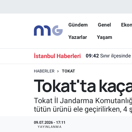
Nöbetçi Eczaneler
Gündem
Genel
Eko
Yazarlar
Yaşam
Hava Durumu
İstanbul Namaz Vakitleri
İstanbul Haberleri
09:42
Sınır ilçesinde
Trafik Durumu
HABERLER
TOKAT
Tokat'ta kaç
Süper Lig Puan Durumu ve Fikstür
Tüm Manşetler
Tokat İl Jandarma Komutanlığ
tütün ürünü ele geçirilirken, 4 
Son Dakika Haberleri
09.07.2026 - 17:11
Haber Arşivi
YAYINLANMA