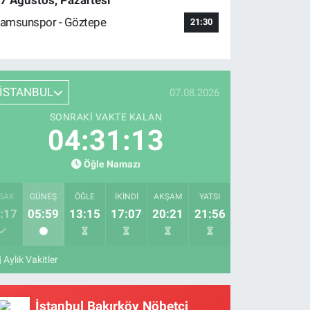
7 Ağustos, Pazartesi
amsunspor - Göztepe
21:30
İSTANBUL
07.08.2026
SONRAKI VAKTE KALAN
04:31:12
Öğle Namazı
SAK
GÜNEŞ
ÖĞLE
İKINDI
AKŞAM
YATSI
:17
05:59
13:15
17:07
20:21
21:56
Aylık Vakitler
İstanbul Bakırköy Nöbetçi