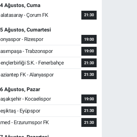
4 Ağustos, Cuma
alatasaray - Çorum FK
21:30
5 Ağustos, Cumartesi
onyaspor - Rizespor
19:00
asımpaşa - Trabzonspor
19:00
ençlerbirliği S.K. - Fenerbahçe
21:30
aziantep FK - Alanyaspor
21:30
6 Ağustos, Pazar
aşakşehir - Kocaelispor
19:00
eşiktaş - Eyüpspor
21:30
med - Erzurumspor FK
21:30