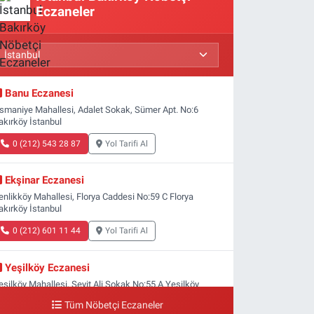
Eczaneler
Banu Eczanesi
smaniye Mahallesi, Adalet Sokak, Sümer Apt. No:6
akırköy İstanbul
0 (212) 543 28 87
Yol Tarifi Al
Ekşinar Eczanesi
enlikköy Mahallesi, Florya Caddesi No:59 C Florya
akırköy İstanbul
0 (212) 601 11 44
Yol Tarifi Al
Yeşilköy Eczanesi
eşilköy Mahallesi, Seyit Ali Sokak No:55 A Yeşilköy
akırköy İstanbul
Tüm Nöbetçi Eczaneler