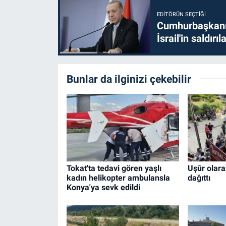
EDITÖRÜN SEÇTIĞI
Cumhurbaşkanı 
İsrail'in saldırı
Bunlar da ilginizi çekebilir
Tokat'ta tedavi gören yaşlı
Uşûr olara
kadın helikopter ambulansla
dağıttı
Konya'ya sevk edildi