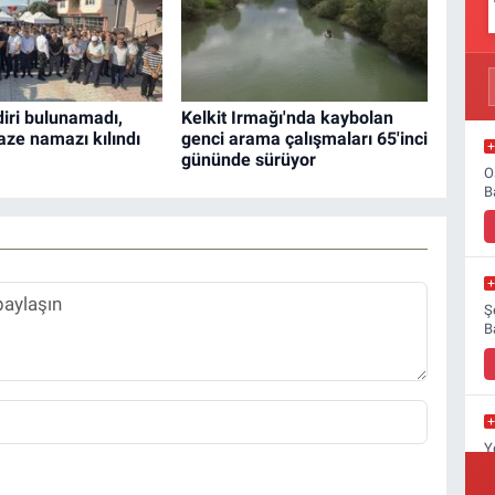
diri bulunamadı,
Kelkit Irmağı'nda kaybolan
aze namazı kılındı
genci arama çalışmaları 65'inci
gününde sürüyor
O
B
Ş
B
Y
B