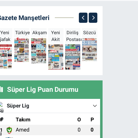
Gazete Manşetleri
Yeni
Türkiye
Akşam
Yeni
Diriliş
Sözcü
Sabah
Milliyet
H
Şafak
Akit
Postası
Süper Lig Puan Durumu
Süper Lig
#
Takım
O
P
Amed
0
0
1