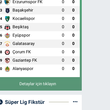
Erzurumspor FK
0
0
2
Başakşehir
0
0
3
Kocaelispor
0
0
4
Beşiktaş
0
0
5
Eyüpspor
0
0
6
Galatasaray
0
0
7
Çorum FK
0
0
8
Gaziantep FK
0
0
9
Alanyaspor
0
0
10
Detaylar için tıklayın
Süper Lig Fikstür