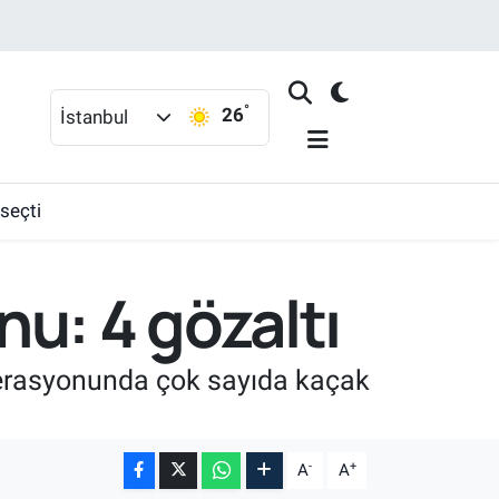
°
26
İstanbul
 seçti
u: 4 gözaltı
perasyonunda çok sayıda kaçak
-
+
A
A