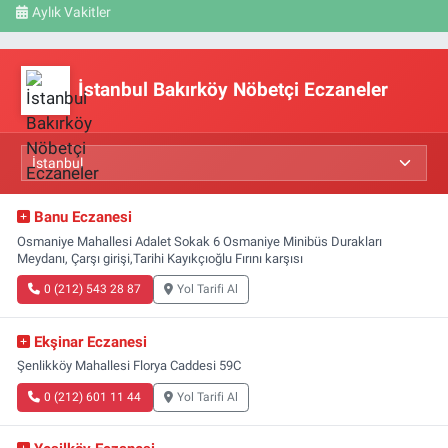
Aylık Vakitler
İstanbul Bakırköy Nöbetçi Eczaneler
Banu Eczanesi
Osmaniye Mahallesi Adalet Sokak 6 Osmaniye Minibüs Durakları
Meydanı, Çarşı girişi,Tarihi Kayıkçıoğlu Fırını karşısı
0 (212) 543 28 87
Yol Tarifi Al
Ekşinar Eczanesi
Şenlikköy Mahallesi Florya Caddesi 59C
0 (212) 601 11 44
Yol Tarifi Al