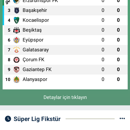
Erzurumspor FK
0
0
2
Başakşehir
0
0
3
Kocaelispor
0
0
4
Beşiktaş
0
0
5
Eyüpspor
0
0
6
Galatasaray
0
0
7
Çorum FK
0
0
8
Gaziantep FK
0
0
9
Alanyaspor
0
0
10
Detaylar için tıklayın
Süper Lig Fikstür