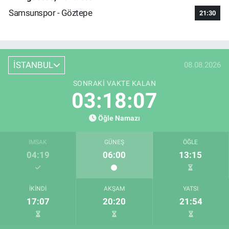
Samsunspor - Göztepe
21:30
İSTANBUL
08.08.2026
SONRAKI VAKTE KALAN
03:18:06
Öğle Namazı
İMSAK
GÜNEŞ
ÖĞLE
04:19
06:00
13:15
İKINDI
AKŞAM
YATSI
17:07
20:20
21:54