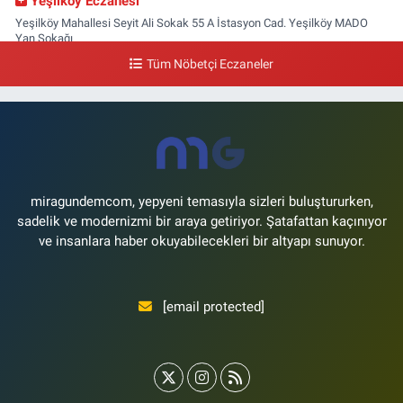
Yeşilköy Eczanesi
Yeşilköy Mahallesi Seyit Ali Sokak 55 A İstasyon Cad. Yeşilköy MADO
Yan Sokağı
Tüm Nöbetçi Eczaneler
0 (212) 571 71 77
Yol Tarifi Al
Lale Eczanesi
Ataköy 3-4-11. Kısım Mahallesi Dr. Remzi Kazancıgil Caddesi Ataköy
4.Kısım Çarşısı No:12 Ataköy 4.Kısım Çarşısı
0 (212) 559 99 99
Yol Tarifi Al
miragundemcom, yepyeni temasıyla sizleri buluştururken,
sadelik ve modernizmi bir araya getiriyor. Şatafattan kaçınıyor
ve insanlara haber okuyabilecekleri bir altyapı sunuyor.
[email protected]