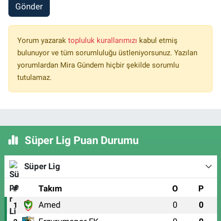
Gönder
Yorum yazarak
topluluk kurallarımızı
kabul etmiş
bulunuyor ve tüm sorumluluğu üstleniyorsunuz. Yazılan
yorumlardan Mira Gündem hiçbir şekilde sorumlu
tutulamaz.
Süper Lig Puan Durumu
Süper Lig
#
Takım
O
P
Amed
0
0
1