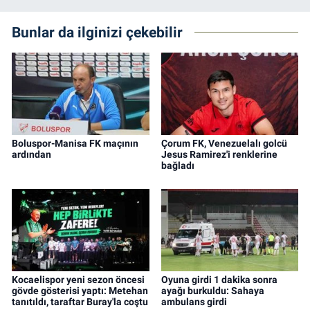
Bunlar da ilginizi çekebilir
Boluspor-Manisa FK maçının
Çorum FK, Venezuelalı golcü
ardından
Jesus Ramirez'i renklerine
bağladı
Kocaelispor yeni sezon öncesi
Oyuna girdi 1 dakika sonra
gövde gösterisi yaptı: Metehan
ayağı burkuldu: Sahaya
tanıtıldı, taraftar Buray'la coştu
ambulans girdi