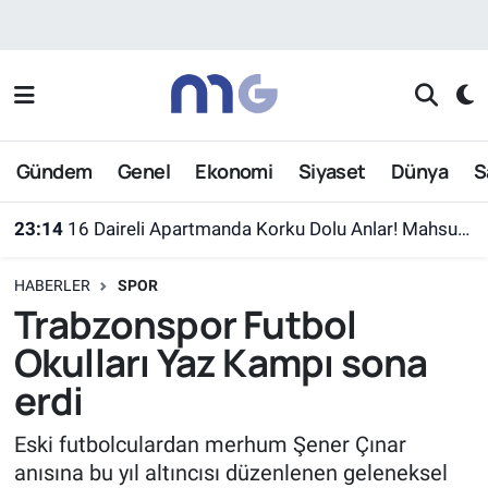
Nöbetçi Eczaneler
Hava Durumu
Gündem
Genel
Ekonomi
Siyaset
Dünya
S
İstanbul Namaz Vakitleri
23:14
16 Daireli Apartmanda Korku Dolu Anlar! Mahsur Kalanlar Kurtarıldı
Trafik Durumu
HABERLER
SPOR
Süper Lig Puan Durumu ve Fikstür
Trabzonspor Futbol
Okulları Yaz Kampı sona
Tüm Manşetler
erdi
Son Dakika Haberleri
Eski futbolculardan merhum Şener Çınar
anısına bu yıl altıncısı düzenlenen geleneksel
Haber Arşivi