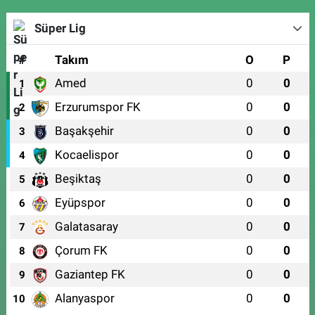
Süper Lig
#
Takım
O
P
Amed
0
0
1
Erzurumspor FK
0
0
2
Başakşehir
0
0
3
Kocaelispor
0
0
4
Beşiktaş
0
0
5
Eyüpspor
0
0
6
Galatasaray
0
0
7
Çorum FK
0
0
8
Gaziantep FK
0
0
9
Alanyaspor
0
0
10