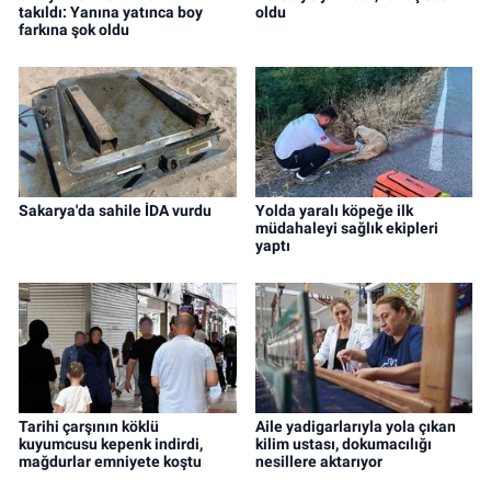
takıldı: Yanına yatınca boy
oldu
farkına şok oldu
Sakarya'da sahile İDA vurdu
Yolda yaralı köpeğe ilk
müdahaleyi sağlık ekipleri
yaptı
Tarihi çarşının köklü
Aile yadigarlarıyla yola çıkan
kuyumcusu kepenk indirdi,
kilim ustası, dokumacılığı
mağdurlar emniyete koştu
nesillere aktarıyor