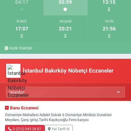
04:17
05:59
13:15
İKINDI
AKŞAM
YATSI
17:07
20:21
21:56
Aylık Vakitler
İstanbul Bakırköy Nöbetçi Eczaneler
Banu Eczanesi
Osmaniye Mahallesi Adalet Sokak 6 Osmaniye Minibüs Durakları
Meydanı, Çarşı girişi,Tarihi Kayıkçıoğlu Fırını karşısı
0 (212) 543 28 87
Yol Tarifi Al