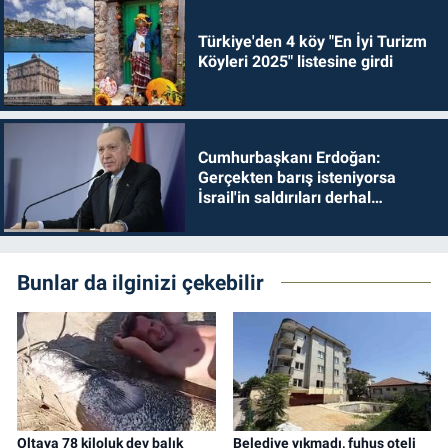
Türkiye'den 4 köy "En İyi Turizm
Köyleri 2025" listesine girdi
Cumhurbaşkanı Erdoğan:
Gerçekten barış isteniyorsa
İsrail'in saldırıları derhal
durdurulmalıdır
Bunlar da ilginizi çekebilir
Oltaya 78 kiloluk dev balık
Belediye yıkmadı, fuhuş oteli