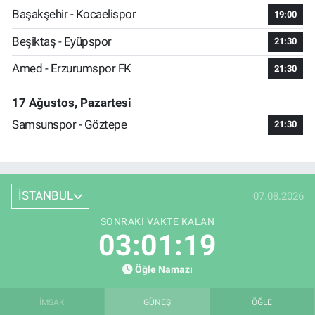
Başakşehir - Kocaelispor
19:00
Beşiktaş - Eyüpspor
21:30
Amed - Erzurumspor FK
21:30
17 Ağustos, Pazartesi
Samsunspor - Göztepe
21:30
İSTANBUL
07.08.2026
SONRAKI VAKTE KALAN
03:01:19
Öğle Namazı
İMSAK
GÜNEŞ
ÖĞLE