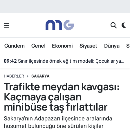
Nöbetçi Eczaneler
Hava Durumu
Gündem
Genel
Ekonomi
Siyaset
Dünya
S
İstanbul Namaz Vakitleri
09:42
Sınır ilçesinde örnek eğitim modeli: Çocuklar yazın ekran yerine etkinlikleri seçti
Trafik Durumu
HABERLER
SAKARYA
Süper Lig Puan Durumu ve Fikstür
Trafikte meydan kavgası:
Kaçmaya çalışan
Tüm Manşetler
minibüse taş fırlattılar
Son Dakika Haberleri
Sakarya'nın Adapazarı ilçesinde aralarında
husumet bulunduğu öne sürülen kişiler
Haber Arşivi