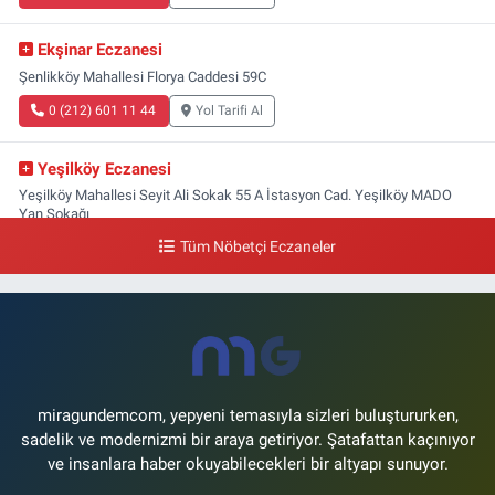
Ekşinar Eczanesi
Şenlikköy Mahallesi Florya Caddesi 59C
0 (212) 601 11 44
Yol Tarifi Al
Yeşilköy Eczanesi
Yeşilköy Mahallesi Seyit Ali Sokak 55 A İstasyon Cad. Yeşilköy MADO
Yan Sokağı
Tüm Nöbetçi Eczaneler
0 (212) 571 71 77
Yol Tarifi Al
Lale Eczanesi
Ataköy 3-4-11. Kısım Mahallesi Dr. Remzi Kazancıgil Caddesi Ataköy
4.Kısım Çarşısı No:12 Ataköy 4.Kısım Çarşısı
0 (212) 559 99 99
Yol Tarifi Al
miragundemcom, yepyeni temasıyla sizleri buluştururken,
sadelik ve modernizmi bir araya getiriyor. Şatafattan kaçınıyor
ve insanlara haber okuyabilecekleri bir altyapı sunuyor.