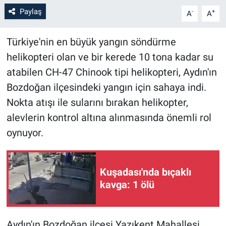
Paylaş
-
+
A
A
Türkiye'nin en büyük yangın söndürme
helikopteri olan ve bir kerede 10 tona kadar su
atabilen CH-47 Chinook tipi helikopteri, Aydın'ın
Bozdoğan ilçesindeki yangın için sahaya indi.
Nokta atışı ile sularını bırakan helikopter,
alevlerin kontrol altına alınmasında önemli rol
oynuyor.
Kuşadası'nda bıçaklı
kavga: 1 ölü
Aydın'ın Bozdoğan ilçesi Yazıkent Mahallesi