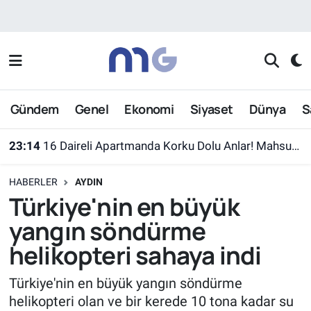
Nöbetçi Eczaneler
Hava Durumu
Gündem
Genel
Ekonomi
Siyaset
Dünya
S
İstanbul Namaz Vakitleri
23:14
16 Daireli Apartmanda Korku Dolu Anlar! Mahsur Kalanlar Kurtarıldı
Trafik Durumu
HABERLER
AYDIN
Süper Lig Puan Durumu ve Fikstür
Türkiye'nin en büyük
yangın söndürme
Tüm Manşetler
helikopteri sahaya indi
Son Dakika Haberleri
Türkiye'nin en büyük yangın söndürme
helikopteri olan ve bir kerede 10 tona kadar su
Haber Arşivi