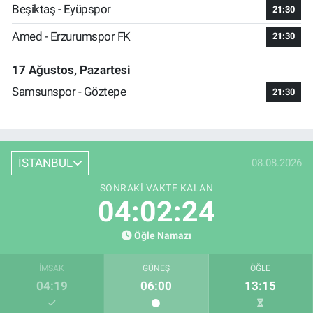
Beşiktaş - Eyüpspor
21:30
Amed - Erzurumspor FK
21:30
17 Ağustos, Pazartesi
Samsunspor - Göztepe
21:30
İSTANBUL
08.08.2026
SONRAKI VAKTE KALAN
04:02:23
Öğle Namazı
İMSAK
GÜNEŞ
ÖĞLE
04:19
06:00
13:15