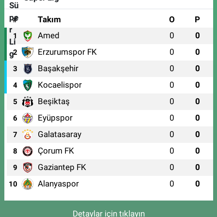
#
Takım
O
P
Amed
0
0
1
Erzurumspor FK
0
0
2
Başakşehir
0
0
3
Kocaelispor
0
0
4
Beşiktaş
0
0
5
Eyüpspor
0
0
6
Galatasaray
0
0
7
Çorum FK
0
0
8
Gaziantep FK
0
0
9
Alanyaspor
0
0
10
Detaylar için tıklayın