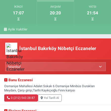
İKINDI
AKŞAM
YATSI
17:07
20:20
21:54
Aylık Vakitler
İstanbul Bakırköy Nöbetçi Eczaneler
Banu Eczanesi
Osmaniye Mahallesi Adalet Sokak 6 Osmaniye Minibüs Durakları
Meydanı, Çarşı girişi,Tarihi Kayıkçıoğlu Fırını karşısı
0 (212) 543 28 87
Yol Tarifi Al
Ekşinar Eczanesi