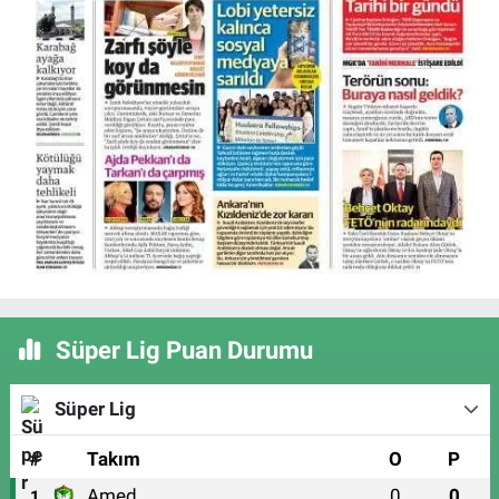
Süper Lig Puan Durumu
Süper Lig
#
Takım
O
P
Amed
0
0
1