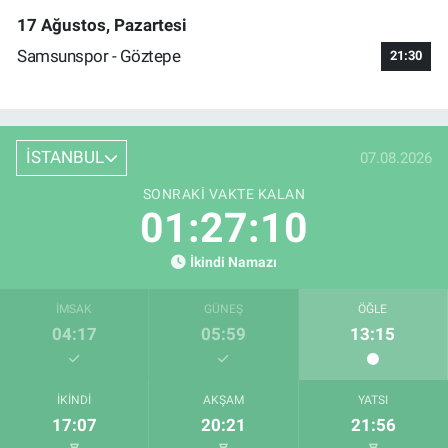
17 Ağustos, Pazartesi
Samsunspor - Göztepe
21:30
İSTANBUL
07.08.2026
SONRAKI VAKTE KALAN
01:27:09
İkindi Namazı
İMSAK
GÜNEŞ
ÖĞLE
04:17
05:59
13:15
İKINDI
AKŞAM
YATSI
17:07
20:21
21:56