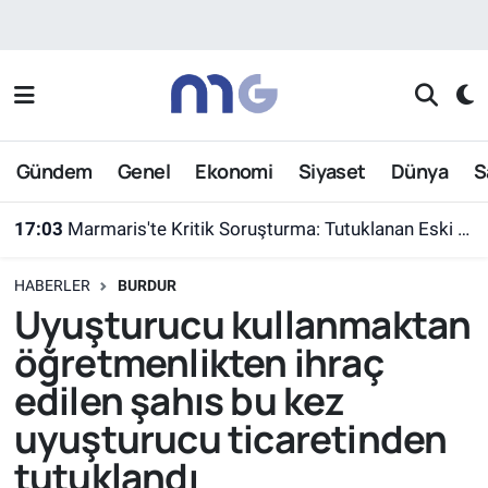
Nöbetçi Eczaneler
Hava Durumu
Gündem
Genel
Ekonomi
Siyaset
Dünya
S
İstanbul Namaz Vakitleri
17:03
Marmaris'te Kritik Soruşturma: Tutuklanan Eski Yüzbaşı Burkay Karatepe Yer Gösterdi
Trafik Durumu
HABERLER
BURDUR
Süper Lig Puan Durumu ve Fikstür
Uyuşturucu kullanmaktan
öğretmenlikten ihraç
Tüm Manşetler
edilen şahıs bu kez
Son Dakika Haberleri
uyuşturucu ticaretinden
tutuklandı
Haber Arşivi