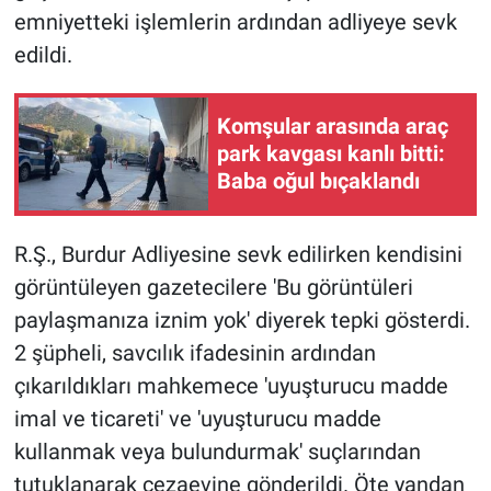
emniyetteki işlemlerin ardından adliyeye sevk
edildi.
Komşular arasında araç
park kavgası kanlı bitti:
Baba oğul bıçaklandı
R.Ş., Burdur Adliyesine sevk edilirken kendisini
görüntüleyen gazetecilere 'Bu görüntüleri
paylaşmanıza iznim yok' diyerek tepki gösterdi.
2 şüpheli, savcılık ifadesinin ardından
çıkarıldıkları mahkemece 'uyuşturucu madde
imal ve ticareti' ve 'uyuşturucu madde
kullanmak veya bulundurmak' suçlarından
tutuklanarak cezaevine gönderildi. Öte yandan