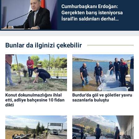
Cumhurbaşkanı Erdoğan:
Gerçekten barış isteniyorsa
İsrail'in saldırıları derhal
durdurulmalıdır
Bunlar da ilginizi çekebilir
Konut dokunulmazlığını ihlal
Burdur'da göl ve göletler yavru
etti, adliye bahçesine 10 fidan
sazanlarla buluştu
dikti