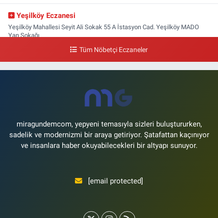
Yeşilköy Eczanesi
Yeşilköy Mahallesi Seyit Ali Sokak 55 A İstasyon Cad. Yeşilköy MADO
Yan Sokağı
Tüm Nöbetçi Eczaneler
0 (212) 571 71 77
Yol Tarifi Al
Lale Eczanesi
Ataköy 3-4-11. Kısım Mahallesi Dr. Remzi Kazancıgil Caddesi Ataköy
4.Kısım Çarşısı No:12 Ataköy 4.Kısım Çarşısı
0 (212) 559 99 99
Yol Tarifi Al
miragundemcom, yepyeni temasıyla sizleri buluştururken,
sadelik ve modernizmi bir araya getiriyor. Şatafattan kaçınıyor
ve insanlara haber okuyabilecekleri bir altyapı sunuyor.
[email protected]