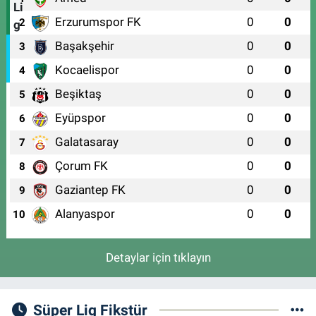
Erzurumspor FK
0
0
2
Başakşehir
0
0
3
Kocaelispor
0
0
4
Beşiktaş
0
0
5
Eyüpspor
0
0
6
Galatasaray
0
0
7
Çorum FK
0
0
8
Gaziantep FK
0
0
9
Alanyaspor
0
0
10
Detaylar için tıklayın
Süper Lig Fikstür