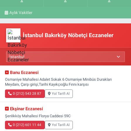
Aylık Vakitler
İstanbul Bakırköy Nöbetçi Eczaneler
Banu Eczanesi
Osmaniye Mahallesi Adalet Sokak 6 Osmaniye Minibüs Durakları
Meydanı, Çarşı girişi,Tarihi Kayıkçıoğlu Fırını karşısı
0 (212) 543 28 87
Yol Tarifi Al
Ekşinar Eczanesi
Şenlikköy Mahallesi Florya Caddesi 59C
0 (212) 601 11 44
Yol Tarifi Al