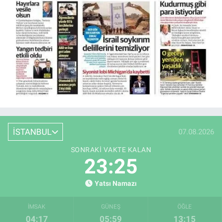
İSTANBUL
07.08.2026
SONRAKI VAKTE KALAN
23:24
Yatsı Namazı
İMSAK
GÜNEŞ
ÖĞLE
04:17
05:59
13:15