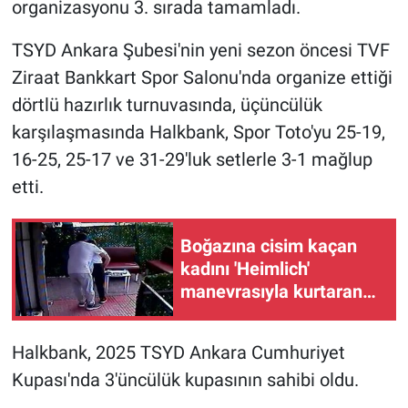
organizasyonu 3. sırada tamamladı.
TSYD Ankara Şubesi'nin yeni sezon öncesi TVF
Ziraat Bankkart Spor Salonu'nda organize ettiği
dörtlü hazırlık turnuvasında, üçüncülük
karşılaşmasında Halkbank, Spor Toto'yu 25-19,
16-25, 25-17 ve 31-29'luk setlerle 3-1 mağlup
etti.
Boğazına cisim kaçan
kadını 'Heimlich'
manevrasıyla kurtaran
kuaför o anları anlattı
Halkbank, 2025 TSYD Ankara Cumhuriyet
Kupası'nda 3'üncülük kupasının sahibi oldu.