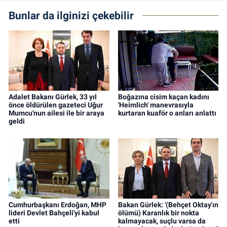
Bunlar da ilginizi çekebilir
Adalet Bakanı Gürlek, 33 yıl
Boğazına cisim kaçan kadını
önce öldürülen gazeteci Uğur
'Heimlich' manevrasıyla
Mumcu'nun ailesi ile bir araya
kurtaran kuaför o anları anlattı
geldi
Cumhurbaşkanı Erdoğan, MHP
Bakan Gürlek: '(Behçet Oktay'ın
lideri Devlet Bahçeli'yi kabul
ölümü) Karanlık bir nokta
etti
kalmayacak, suçlu varsa da