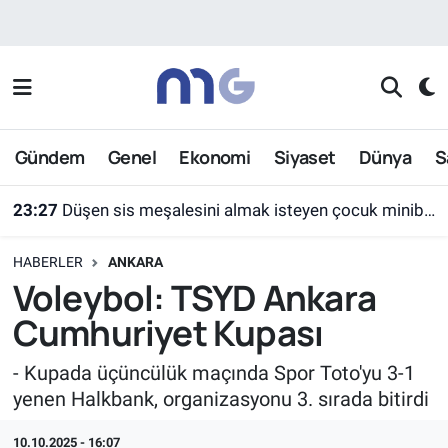
Nöbetçi Eczaneler
Hava Durumu
Gündem
Genel
Ekonomi
Siyaset
Dünya
S
İstanbul Namaz Vakitleri
23:27
Düşen sis meşalesini almak isteyen çocuk minibüsün altında kaldı
Trafik Durumu
HABERLER
ANKARA
Süper Lig Puan Durumu ve Fikstür
Voleybol: TSYD Ankara
Cumhuriyet Kupası
Tüm Manşetler
- Kupada üçüncülük maçında Spor Toto'yu 3-1
Son Dakika Haberleri
yenen Halkbank, organizasyonu 3. sırada bitirdi
Haber Arşivi
10.10.2025 - 16:07