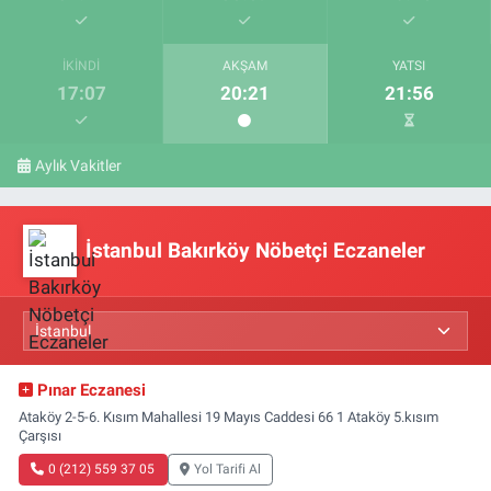
İKINDI
AKŞAM
YATSI
17:07
20:21
21:56
Aylık Vakitler
İstanbul Bakırköy Nöbetçi Eczaneler
Pınar Eczanesi
Ataköy 2-5-6. Kısım Mahallesi 19 Mayıs Caddesi 66 1 Ataköy 5.kısım
Çarşısı
0 (212) 559 37 05
Yol Tarifi Al