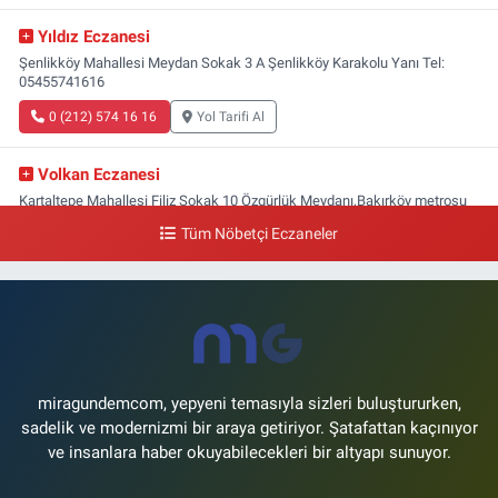
Yıldız Eczanesi
Şenlikköy Mahallesi Meydan Sokak 3 A Şenlikköy Karakolu Yanı Tel:
05455741616
0 (212) 574 16 16
Yol Tarifi Al
Volkan Eczanesi
Kartaltepe Mahallesi Filiz Sokak 10 Özgürlük Meydanı,Bakırköy metrosu
çıkışı,Kız meslek lisesi sokağı aşağısı
Tüm Nöbetçi Eczaneler
0 (533) 496 36 65
Yol Tarifi Al
Yeni Hayat Eczanesi
Yeşilköy Mahallesi Doğruyol Sokak 7 A Dürümcü Baba'nın Bir Alt
Sokağı,Bitez Dondurmacısının Sokağı
0 (212) 663 11 97
Yol Tarifi Al
miragundemcom, yepyeni temasıyla sizleri buluştururken,
sadelik ve modernizmi bir araya getiriyor. Şatafattan kaçınıyor
ve insanlara haber okuyabilecekleri bir altyapı sunuyor.