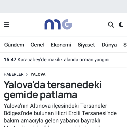
Nöbetçi Eczaneler
Hava Durumu
Gündem
Genel
Ekonomi
Siyaset
Dünya
S
İstanbul Namaz Vakitleri
15:47
Karacabey'de makilik alanda orman yangını
Trafik Durumu
HABERLER
YALOVA
Süper Lig Puan Durumu ve Fikstür
Yalova'da tersanedeki
gemide patlama
Tüm Manşetler
Yalova'nın Altınova ilçesindeki Tersaneler
Son Dakika Haberleri
Bölgesi'nde bulunan Hicri Ercili Tersanesi'nde
bakım amacıyla gelen yabancı bayraklı
Haber Arşivi