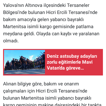
Yalova'nın Altınova ilçesindeki Tersaneler
Bölgesi'nde bulunan Hicri Ercili Tersanesi'nde
bakım amacıyla gelen yabancı bayraklı
Martenitsa isimli kargo gemisinde patlama
meydana geldi. Olayda can kaybı ve yaralanan
olmadı.
Deniz astsubay adayları
zorlu eğitimlerle Mavi
Vatan'da göreve
hazırlanıyor
Alınan bilgiye göre, bakım ve onarım
çalışmaları için Hicri Ercili Tersanesi'nde
bulunan Martenitsa isimli yabancı bayraklı
kargo gemisinin makine dairesindeki bir tankta