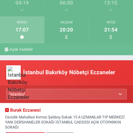
04:19
06:00
13:15
İKINDI
AKŞAM
YATSI
17:07
20:20
21:54
Aylık Vakitler
İstanbul Bakırköy Nöbetçi Eczaneler
Burak Eczanesi
Cevizlik Mahallesi Kırmızı Şebboy Sokak 15 A UZMANLAR TIP MERKEZİ
YANI DERSHANELER SOKAĞI İSTANBUL CADDESİ AÇIK OTOPARKIN
SOKAĞI