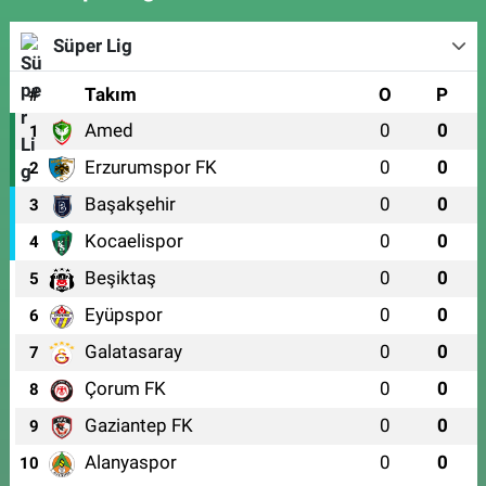
Süper Lig
#
Takım
O
P
Amed
0
0
1
Erzurumspor FK
0
0
2
Başakşehir
0
0
3
Kocaelispor
0
0
4
Beşiktaş
0
0
5
Eyüpspor
0
0
6
Galatasaray
0
0
7
Çorum FK
0
0
8
Gaziantep FK
0
0
9
Alanyaspor
0
0
10