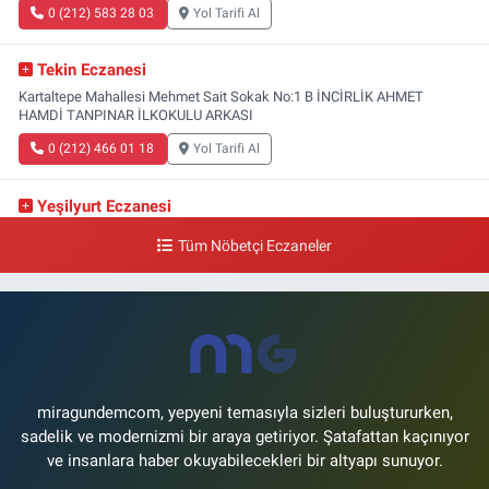
0 (212) 583 28 03
Yol Tarifi Al
Tekin Eczanesi
Kartaltepe Mahallesi Mehmet Sait Sokak No:1 B İNCİRLİK AHMET
HAMDİ TANPINAR İLKOKULU ARKASI
0 (212) 466 01 18
Yol Tarifi Al
Yeşilyurt Eczanesi
Yeşilyurt Mahallesi Sipahioğlu Caddesi 13 B
Tüm Nöbetçi Eczaneler
0 (212) 573 15 20
Yol Tarifi Al
Akvaryum Eczanesi
Şenlikköy Mahallesi Eski Halkalı Caddesi 33 Akvaryum Yanı Akua Florya
AVMm Zemin Kat
0 (212) 574 24 20
Yol Tarifi Al
miragundemcom, yepyeni temasıyla sizleri buluştururken,
sadelik ve modernizmi bir araya getiriyor. Şatafattan kaçınıyor
ve insanlara haber okuyabilecekleri bir altyapı sunuyor.