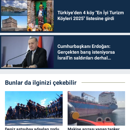
Türkiye'den 4 köy "En İyi Turizm
Köyleri 2025" listesine girdi
Cumhurbaşkanı Erdoğan:
Gerçekten barış isteniyorsa
İsrail'in saldırıları derhal
durdurulmalıdır
Bunlar da ilginizi çekebilir
Deniz astsubay adayları zorlu
Makine arızası yapan tanker