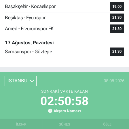
Başakşehir - Kocaelispor
19:00
Beşiktaş - Eyüpspor
21:30
Amed - Erzurumspor FK
21:30
17 Ağustos, Pazartesi
Samsunspor - Göztepe
21:30
İSTANBUL
08.08.2026
SONRAKI VAKTE KALAN
02:50:58
Akşam Namazı
İMSAK
GÜNEŞ
ÖĞLE