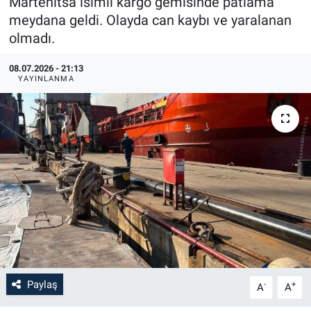
Martenitsa isimli kargo gemisinde patlama
meydana geldi. Olayda can kaybı ve yaralanan
olmadı.
08.07.2026 - 21:13
YAYINLANMA
Paylaş
-
+
A
A